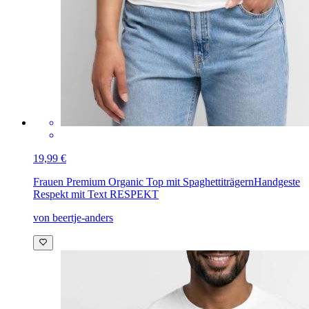
19,99 €
Frauen Premium Organic Top mit Spaghettiträgern
Handgeste
Respekt mit Text RESPEKT
von beertje-anders