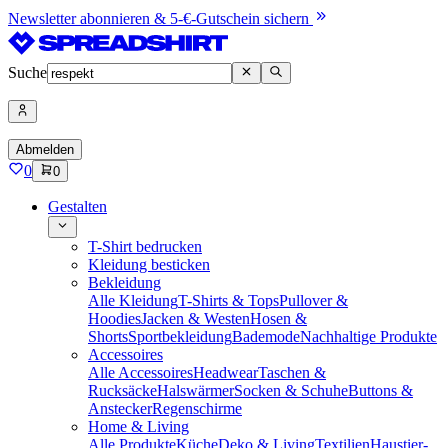
Newsletter abonnieren & 5-€-Gutschein sichern
Suche
Abmelden
0
0
Gestalten
T-Shirt bedrucken
Kleidung besticken
Bekleidung
Alle Kleidung
T-Shirts & Tops
Pullover &
Hoodies
Jacken & Westen
Hosen &
Shorts
Sportbekleidung
Bademode
Nachhaltige Produkte
Accessoires
Alle Accessoires
Headwear
Taschen &
Rucksäcke
Halswärmer
Socken & Schuhe
Buttons &
Anstecker
Regenschirme
Home & Living
Alle Produkte
Küche
Deko & Living
Textilien
Haustier-