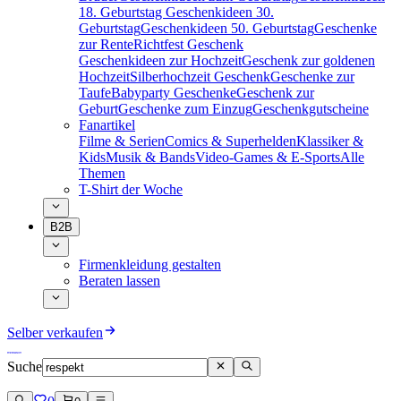
18. Geburtstag
Geschenkideen 30.
Geburtstag
Geschenkideen 50. Geburtstag
Geschenke
zur Rente
Richtfest Geschenk
Geschenkideen zur Hochzeit
Geschenk zur goldenen
Hochzeit
Silberhochzeit Geschenk
Geschenke zur
Taufe
Babyparty Geschenke
Geschenk zur
Geburt
Geschenke zum Einzug
Geschenkgutscheine
Fanartikel
Filme & Serien
Comics & Superhelden
Klassiker &
Kids
Musik & Bands
Video-Games & E-Sports
Alle
Themen
T-Shirt der Woche
B2B
Firmenkleidung gestalten
Beraten lassen
Selber verkaufen
Suche