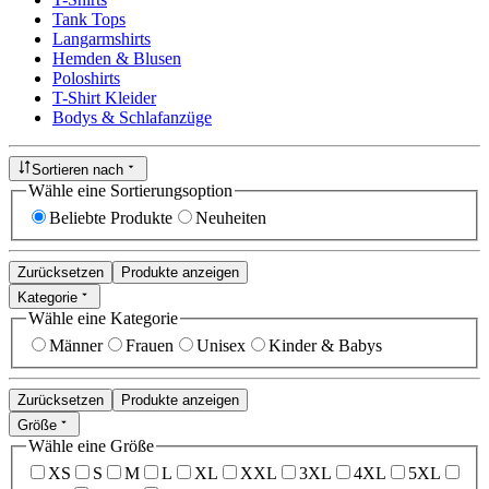
Tank Tops
Langarmshirts
Hemden & Blusen
Poloshirts
T-Shirt Kleider
Bodys & Schlafanzüge
Sortieren nach
Wähle eine Sortierungsoption
Beliebte Produkte
Neuheiten
Zurücksetzen
Produkte anzeigen
Kategorie
Wähle eine Kategorie
Männer
Frauen
Unisex
Kinder & Babys
Zurücksetzen
Produkte anzeigen
Größe
Wähle eine Größe
XS
S
M
L
XL
XXL
3XL
4XL
5XL