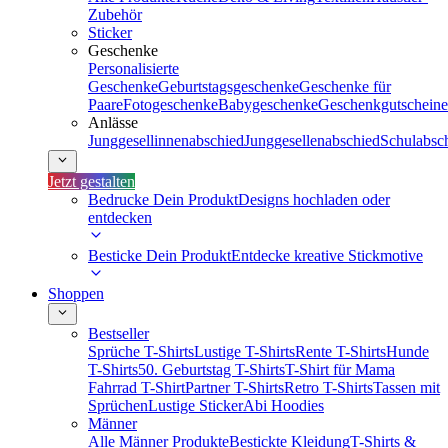
Zubehör
Sticker
Geschenke
Personalisierte
Geschenke
Geburtstagsgeschenke
Geschenke für
Paare
Fotogeschenke
Babygeschenke
Geschenkgutscheine
Anlässe
Junggesellinnenabschied
Junggesellenabschied
Schulabsc
Jetzt gestalten
Bedrucke Dein Produkt
Designs hochladen oder
entdecken
Besticke Dein Produkt
Entdecke kreative Stickmotive
Shoppen
Bestseller
Sprüche T-Shirts
Lustige T-Shirts
Rente T-Shirts
Hunde
T-Shirts
50. Geburtstag T-Shirts
T-Shirt für Mama
Fahrrad T-Shirt
Partner T-Shirts
Retro T-Shirts
Tassen mit
Sprüchen
Lustige Sticker
Abi Hoodies
Männer
Alle Männer Produkte
Bestickte Kleidung
T-Shirts &