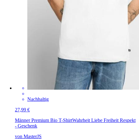
Nachhaltig
27,99 €
Männer Premium Bio T-Shirt
Wahrheit Liebe Freiheit Respekt
- Geschenk
von MasterJS