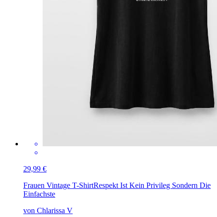
29,99 €
Frauen Vintage T-Shirt
Respekt Ist Kein Privileg Sondern Die
Einfachste
von Chlarissa V