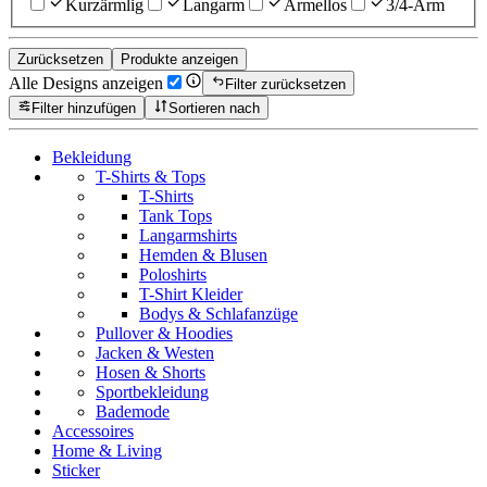
Kurzärmlig
Langarm
Ärmellos
3/4-Arm
Zurücksetzen
Produkte anzeigen
Alle Designs anzeigen
Filter zurücksetzen
Filter hinzufügen
Sortieren nach
Bekleidung
T-Shirts & Tops
T-Shirts
Tank Tops
Langarmshirts
Hemden & Blusen
Poloshirts
T-Shirt Kleider
Bodys & Schlafanzüge
Pullover & Hoodies
Jacken & Westen
Hosen & Shorts
Sportbekleidung
Bademode
Accessoires
Home & Living
Sticker