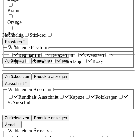
Braun
Orange
Rot
Nachhaltig
Stickerei
Passform
Pink
Wähle eine Passform
Regular Fit
Relaxed Fit
Oversized
Zurücksetzen
Produkte anzeigen
Cropped
Slim Fit
Extra lang
Boxy
Zurücksetzen
Produkte anzeigen
Ausschnitt
Wähle einen Ausschnitt
Rundhals Ausschnitt
Kapuze
Polokragen
V-Ausschnitt
Zurücksetzen
Produkte anzeigen
Ärmel
Wähle einen Ärmeltyp