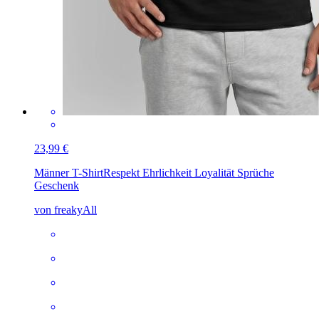
23,99 €
Männer T-Shirt
Respekt Ehrlichkeit Loyalität Sprüche
Geschenk
von freakyAll