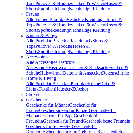
Tops
Pullover & Hoodies
Jacken & Westen
Hosen &
Shorts
Sportbekleidung
Nachhaltige Kleidung
Frauen
Alle Frauen Produkte
Bestickte Kleidung
T-Shirts &
Tops
Pullover & Hoodies
Jacken & Westen
Hosen &
Shorts
Sportbekleidung
Nachhaltige Kleidung
Kinder & Babys
Alle Produkte
Bestickte Kleidung
T-Shirts &
Tops
Pullover & Hoodies
Hosen &
Shorts
Sportbekleidung
Nachhaltige Kleidung
Accessoires
Alle Accessoires
Bestickte
Accessoires
Headwear
Taschen & Rucksäcke
Socken &
Schuhe
Halswärmer
Buttons & Anstecker
Regenschirme
Home & Living
Alle Produkte
Bestickte Produkte
Küche
Deko &
Living
Textilien
Haustier-Zubehör
Sticker
Geschenke
Geschenke für Männer
Geschenke für
Frauen
Geschenkideen für Kinder
Geschenke für
Mama
Geschenk für Papa
Geschenk für
Freundin
Geschenk für Freund
Geschenk beste Freundin
Geschenk für Schwester
Geschenk für
Bruder
Geschenkideen zum Geburtstag
Geschenkideen