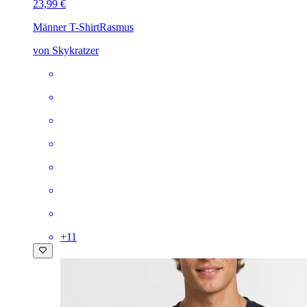
23,99 €
Männer T-Shirt
Rasmus
von Skykratzer
+
11