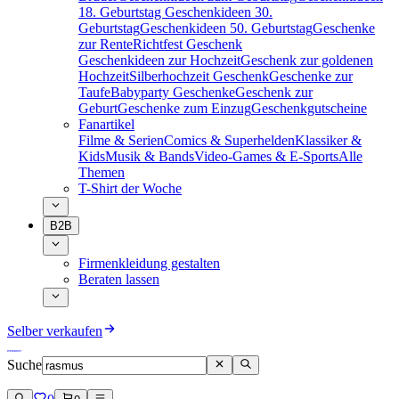
18. Geburtstag
Geschenkideen 30.
Geburtstag
Geschenkideen 50. Geburtstag
Geschenke
zur Rente
Richtfest Geschenk
Geschenkideen zur Hochzeit
Geschenk zur goldenen
Hochzeit
Silberhochzeit Geschenk
Geschenke zur
Taufe
Babyparty Geschenke
Geschenk zur
Geburt
Geschenke zum Einzug
Geschenkgutscheine
Fanartikel
Filme & Serien
Comics & Superhelden
Klassiker &
Kids
Musik & Bands
Video-Games & E-Sports
Alle
Themen
T-Shirt der Woche
B2B
Firmenkleidung gestalten
Beraten lassen
Selber verkaufen
Suche