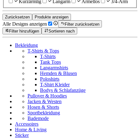
Kurzärmlig
Langarm
Ärmellos
3/4-Arm
Zurücksetzen
Produkte anzeigen
Alle Designs anzeigen
Filter zurücksetzen
Filter hinzufügen
Sortieren nach
Bekleidung
T-Shirts & Tops
T-Shirts
Tank Tops
Langarmshirts
Hemden & Blusen
Poloshirts
T-Shirt Kleider
Bodys & Schlafanzüge
Pullover & Hoodies
Jacken & Westen
Hosen & Shorts
Sportbekleidung
Bademode
Accessoires
Home & Living
Sticker