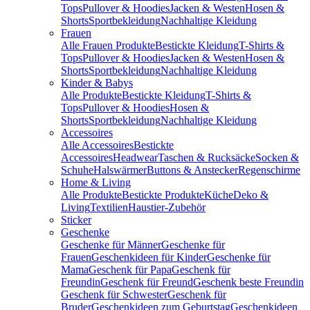
Tops
Pullover & Hoodies
Jacken & Westen
Hosen &
Shorts
Sportbekleidung
Nachhaltige Kleidung
Frauen
Alle Frauen Produkte
Bestickte Kleidung
T-Shirts &
Tops
Pullover & Hoodies
Jacken & Westen
Hosen &
Shorts
Sportbekleidung
Nachhaltige Kleidung
Kinder & Babys
Alle Produkte
Bestickte Kleidung
T-Shirts &
Tops
Pullover & Hoodies
Hosen &
Shorts
Sportbekleidung
Nachhaltige Kleidung
Accessoires
Alle Accessoires
Bestickte
Accessoires
Headwear
Taschen & Rucksäcke
Socken &
Schuhe
Halswärmer
Buttons & Anstecker
Regenschirme
Home & Living
Alle Produkte
Bestickte Produkte
Küche
Deko &
Living
Textilien
Haustier-Zubehör
Sticker
Geschenke
Geschenke für Männer
Geschenke für
Frauen
Geschenkideen für Kinder
Geschenke für
Mama
Geschenk für Papa
Geschenk für
Freundin
Geschenk für Freund
Geschenk beste Freundin
Geschenk für Schwester
Geschenk für
Bruder
Geschenkideen zum Geburtstag
Geschenkideen