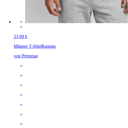
23,99 €
Männer T-Shirt
Rasmus
von Pretorian