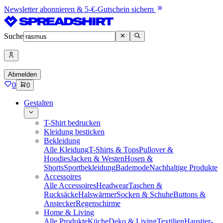
Newsletter abonnieren & 5-€-Gutschein sichern
Suche
Abmelden
0
0
Gestalten
T-Shirt bedrucken
Kleidung besticken
Bekleidung
Alle Kleidung
T-Shirts & Tops
Pullover &
Hoodies
Jacken & Westen
Hosen &
Shorts
Sportbekleidung
Bademode
Nachhaltige Produkte
Accessoires
Alle Accessoires
Headwear
Taschen &
Rucksäcke
Halswärmer
Socken & Schuhe
Buttons &
Anstecker
Regenschirme
Home & Living
Alle Produkte
Küche
Deko & Living
Textilien
Haustier-