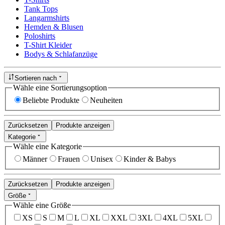
Tank Tops
Langarmshirts
Hemden & Blusen
Poloshirts
T-Shirt Kleider
Bodys & Schlafanzüge
Sortieren nach
Wähle eine Sortierungsoption
Beliebte Produkte
Neuheiten
Zurücksetzen
Produkte anzeigen
Kategorie
Wähle eine Kategorie
Männer
Frauen
Unisex
Kinder & Babys
Zurücksetzen
Produkte anzeigen
Größe
Wähle eine Größe
XS
S
M
L
XL
XXL
3XL
4XL
5XL