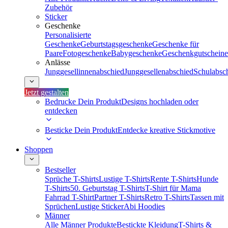
Zubehör
Sticker
Geschenke
Personalisierte
Geschenke
Geburtstagsgeschenke
Geschenke für
Paare
Fotogeschenke
Babygeschenke
Geschenkgutscheine
Anlässe
Junggesellinnenabschied
Junggesellenabschied
Schulabsc
Jetzt gestalten
Bedrucke Dein Produkt
Designs hochladen oder
entdecken
Besticke Dein Produkt
Entdecke kreative Stickmotive
Shoppen
Bestseller
Sprüche T-Shirts
Lustige T-Shirts
Rente T-Shirts
Hunde
T-Shirts
50. Geburtstag T-Shirts
T-Shirt für Mama
Fahrrad T-Shirt
Partner T-Shirts
Retro T-Shirts
Tassen mit
Sprüchen
Lustige Sticker
Abi Hoodies
Männer
Alle Männer Produkte
Bestickte Kleidung
T-Shirts &