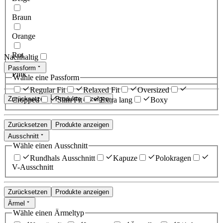
Braun
Orange
Rot
Nachhaltig
Passform
Pink
Wähle eine Passform
Regular Fit
Relaxed Fit
Oversized
Zurücksetzen
Produkte anzeigen
Cropped
Slim Fit
Extra lang
Boxy
Zurücksetzen
Produkte anzeigen
Ausschnitt
Wähle einen Ausschnitt
Rundhals Ausschnitt
Kapuze
Polokragen
V-Ausschnitt
Zurücksetzen
Produkte anzeigen
Ärmel
Wähle einen Ärmeltyp