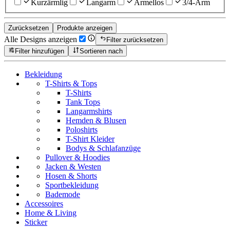
Kurzärmlig
Langarm
Ärmellos
3/4-Arm
Zurücksetzen
Produkte anzeigen
Alle Designs anzeigen
Filter zurücksetzen
Filter hinzufügen
Sortieren nach
Bekleidung
T-Shirts & Tops
T-Shirts
Tank Tops
Langarmshirts
Hemden & Blusen
Poloshirts
T-Shirt Kleider
Bodys & Schlafanzüge
Pullover & Hoodies
Jacken & Westen
Hosen & Shorts
Sportbekleidung
Bademode
Accessoires
Home & Living
Sticker