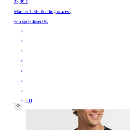
23,99 €
Männer T-Shirt
loading prozess
von spreaduserDE
+
11