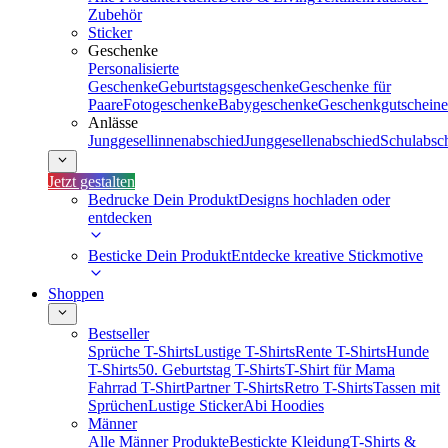
Zubehör
Sticker
Geschenke
Personalisierte
Geschenke
Geburtstagsgeschenke
Geschenke für
Paare
Fotogeschenke
Babygeschenke
Geschenkgutscheine
Anlässe
Junggesellinnenabschied
Junggesellenabschied
Schulabsc
Jetzt gestalten
Bedrucke Dein Produkt
Designs hochladen oder
entdecken
Besticke Dein Produkt
Entdecke kreative Stickmotive
Shoppen
Bestseller
Sprüche T-Shirts
Lustige T-Shirts
Rente T-Shirts
Hunde
T-Shirts
50. Geburtstag T-Shirts
T-Shirt für Mama
Fahrrad T-Shirt
Partner T-Shirts
Retro T-Shirts
Tassen mit
Sprüchen
Lustige Sticker
Abi Hoodies
Männer
Alle Männer Produkte
Bestickte Kleidung
T-Shirts &