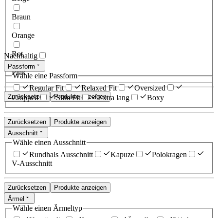
Braun
Orange
Rot
Nachhaltig
Passform
Pink
Wähle eine Passform
Regular Fit
Relaxed Fit
Oversized
Zurücksetzen
Produkte anzeigen
Cropped
Slim Fit
Extra lang
Boxy
Zurücksetzen
Produkte anzeigen
Ausschnitt
Wähle einen Ausschnitt
Rundhals Ausschnitt
Kapuze
Polokragen
V-Ausschnitt
Zurücksetzen
Produkte anzeigen
Ärmel
Wähle einen Ärmeltyp