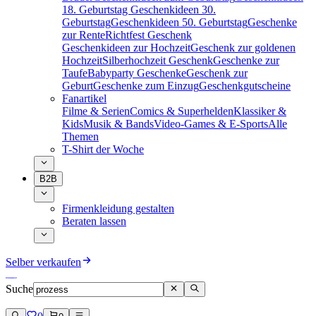
18. Geburtstag
Geschenkideen 30.
Geburtstag
Geschenkideen 50. Geburtstag
Geschenke
zur Rente
Richtfest Geschenk
Geschenkideen zur Hochzeit
Geschenk zur goldenen
Hochzeit
Silberhochzeit Geschenk
Geschenke zur
Taufe
Babyparty Geschenke
Geschenk zur
Geburt
Geschenke zum Einzug
Geschenkgutscheine
Fanartikel
Filme & Serien
Comics & Superhelden
Klassiker &
Kids
Musik & Bands
Video-Games & E-Sports
Alle
Themen
T-Shirt der Woche
B2B
Firmenkleidung gestalten
Beraten lassen
Selber verkaufen
Suche