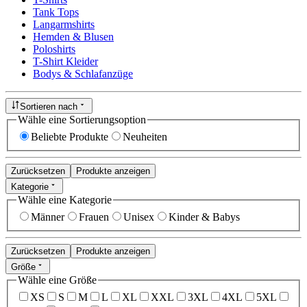
Tank Tops
Langarmshirts
Hemden & Blusen
Poloshirts
T-Shirt Kleider
Bodys & Schlafanzüge
Sortieren nach
Wähle eine Sortierungsoption
Beliebte Produkte
Neuheiten
Zurücksetzen
Produkte anzeigen
Kategorie
Wähle eine Kategorie
Männer
Frauen
Unisex
Kinder & Babys
Zurücksetzen
Produkte anzeigen
Größe
Wähle eine Größe
XS
S
M
L
XL
XXL
3XL
4XL
5XL