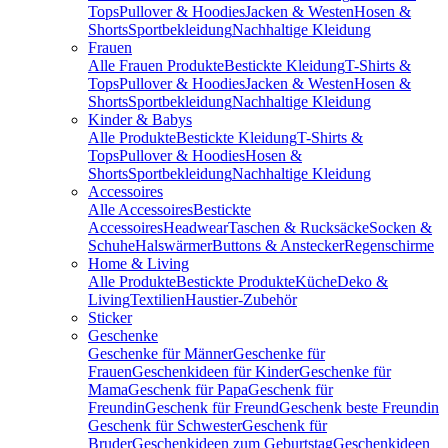
Tops
Pullover & Hoodies
Jacken & Westen
Hosen &
Shorts
Sportbekleidung
Nachhaltige Kleidung
Frauen
Alle Frauen Produkte
Bestickte Kleidung
T-Shirts &
Tops
Pullover & Hoodies
Jacken & Westen
Hosen &
Shorts
Sportbekleidung
Nachhaltige Kleidung
Kinder & Babys
Alle Produkte
Bestickte Kleidung
T-Shirts &
Tops
Pullover & Hoodies
Hosen &
Shorts
Sportbekleidung
Nachhaltige Kleidung
Accessoires
Alle Accessoires
Bestickte
Accessoires
Headwear
Taschen & Rucksäcke
Socken &
Schuhe
Halswärmer
Buttons & Anstecker
Regenschirme
Home & Living
Alle Produkte
Bestickte Produkte
Küche
Deko &
Living
Textilien
Haustier-Zubehör
Sticker
Geschenke
Geschenke für Männer
Geschenke für
Frauen
Geschenkideen für Kinder
Geschenke für
Mama
Geschenk für Papa
Geschenk für
Freundin
Geschenk für Freund
Geschenk beste Freundin
Geschenk für Schwester
Geschenk für
Bruder
Geschenkideen zum Geburtstag
Geschenkideen