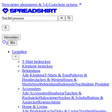
Newsletter abonnieren & 5-€-Gutschein sichern
Suche
Abmelden
0
0
Gestalten
T-Shirt bedrucken
Kleidung besticken
Bekleidung
Alle Kleidung
T-Shirts & Tops
Pullover &
Hoodies
Jacken & Westen
Hosen &
Shorts
Sportbekleidung
Bademode
Nachhaltige Produkte
Accessoires
Alle Accessoires
Headwear
Taschen &
Rucksäcke
Halswärmer
Socken & Schuhe
Buttons &
Anstecker
Regenschirme
Home & Living
Alle Produkte
Küche
Deko & Living
Textilien
Haustier-