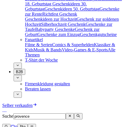
18. Geburtstag
Geschenkideen 30.
Geburtstag
Geschenkideen 50. Geburtstag
Geschenke
zur Rente
Richtfest Geschenk
Geschenkideen zur Hochzeit
Geschenk zur goldenen
Hochzeit
Silberhochzeit Geschenk
Geschenke zur
Taufe
Babyparty Geschenke
Geschenk zur
Geburt
Geschenke zum Einzug
Geschenkgutscheine
Fanartikel
Filme & Serien
Comics & Superhelden
Klassiker &
Kids
Musik & Bands
Video-Games & E-Sports
Alle
Themen
T-Shirt der Woche
B2B
Firmenkleidung gestalten
Beraten lassen
Selber verkaufen
Suche