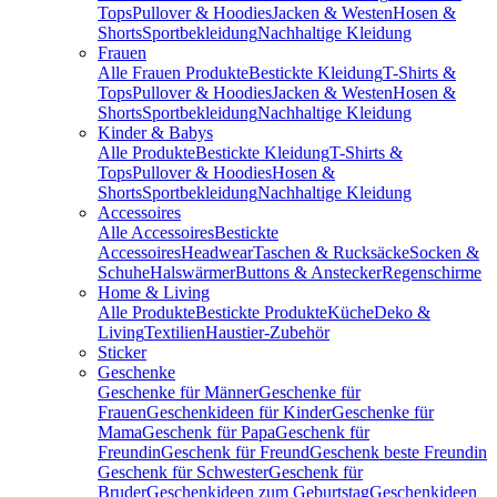
Tops
Pullover & Hoodies
Jacken & Westen
Hosen &
Shorts
Sportbekleidung
Nachhaltige Kleidung
Frauen
Alle Frauen Produkte
Bestickte Kleidung
T-Shirts &
Tops
Pullover & Hoodies
Jacken & Westen
Hosen &
Shorts
Sportbekleidung
Nachhaltige Kleidung
Kinder & Babys
Alle Produkte
Bestickte Kleidung
T-Shirts &
Tops
Pullover & Hoodies
Hosen &
Shorts
Sportbekleidung
Nachhaltige Kleidung
Accessoires
Alle Accessoires
Bestickte
Accessoires
Headwear
Taschen & Rucksäcke
Socken &
Schuhe
Halswärmer
Buttons & Anstecker
Regenschirme
Home & Living
Alle Produkte
Bestickte Produkte
Küche
Deko &
Living
Textilien
Haustier-Zubehör
Sticker
Geschenke
Geschenke für Männer
Geschenke für
Frauen
Geschenkideen für Kinder
Geschenke für
Mama
Geschenk für Papa
Geschenk für
Freundin
Geschenk für Freund
Geschenk beste Freundin
Geschenk für Schwester
Geschenk für
Bruder
Geschenkideen zum Geburtstag
Geschenkideen