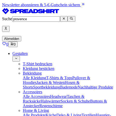
Newsletter abonnieren & 5-€-Gutschein sichern
Suche
Abmelden
0
0
Gestalten
T-Shirt bedrucken
Kleidung besticken
Bekleidung
Alle Kleidung
T-Shirts & Tops
Pullover &
Hoodies
Jacken & Westen
Hosen &
Shorts
Sportbekleidung
Bademode
Nachhaltige Produkte
Accessoires
Alle Accessoires
Headwear
Taschen &
Rucksäcke
Halswärmer
Socken & Schuhe
Buttons &
Anstecker
Regenschirme
Home & Living
Alle Produkte
Küche
Deko & Living
Textilien
Haustier-