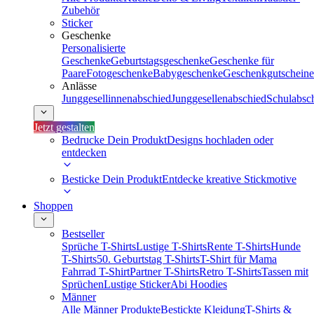
Zubehör
Sticker
Geschenke
Personalisierte
Geschenke
Geburtstagsgeschenke
Geschenke für
Paare
Fotogeschenke
Babygeschenke
Geschenkgutscheine
Anlässe
Junggesellinnenabschied
Junggesellenabschied
Schulabsc
Jetzt gestalten
Bedrucke Dein Produkt
Designs hochladen oder
entdecken
Besticke Dein Produkt
Entdecke kreative Stickmotive
Shoppen
Bestseller
Sprüche T-Shirts
Lustige T-Shirts
Rente T-Shirts
Hunde
T-Shirts
50. Geburtstag T-Shirts
T-Shirt für Mama
Fahrrad T-Shirt
Partner T-Shirts
Retro T-Shirts
Tassen mit
Sprüchen
Lustige Sticker
Abi Hoodies
Männer
Alle Männer Produkte
Bestickte Kleidung
T-Shirts &