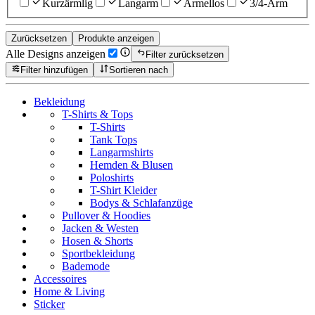
Kurzärmlig
Langarm
Ärmellos
3/4-Arm
Zurücksetzen
Produkte anzeigen
Alle Designs anzeigen
Filter zurücksetzen
Filter hinzufügen
Sortieren nach
Bekleidung
T-Shirts & Tops
T-Shirts
Tank Tops
Langarmshirts
Hemden & Blusen
Poloshirts
T-Shirt Kleider
Bodys & Schlafanzüge
Pullover & Hoodies
Jacken & Westen
Hosen & Shorts
Sportbekleidung
Bademode
Accessoires
Home & Living
Sticker