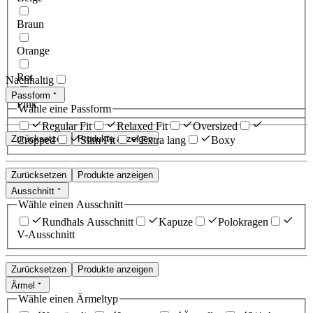
Braun
Orange
Rot
Nachhaltig
Passform
Pink
Wähle eine Passform
Regular Fit
Relaxed Fit
Oversized
Zurücksetzen
Produkte anzeigen
Cropped
Slim Fit
Extra lang
Boxy
Zurücksetzen
Produkte anzeigen
Ausschnitt
Wähle einen Ausschnitt
Rundhals Ausschnitt
Kapuze
Polokragen
V-Ausschnitt
Zurücksetzen
Produkte anzeigen
Ärmel
Wähle einen Ärmeltyp