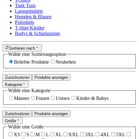
Tank Tops
Langarmshirts
Hemden & Blusen
Poloshirts
T-Shirt Kleider
Bodys & Schlafanzüge
Sortieren nach
Wähle eine Sortierungsoption
Beliebte Produkte
Neuheiten
Zurücksetzen
Produkte anzeigen
Kategorie
Wähle eine Kategorie
Männer
Frauen
Unisex
Kinder & Babys
Zurücksetzen
Produkte anzeigen
Größe
Wähle eine Größe
XS
S
M
L
XL
XXL
3XL
4XL
5XL