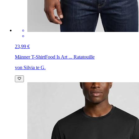
23,99 €
Männer T-Shirt
Food Is Art ... Ratatouille
von Silvia te G.