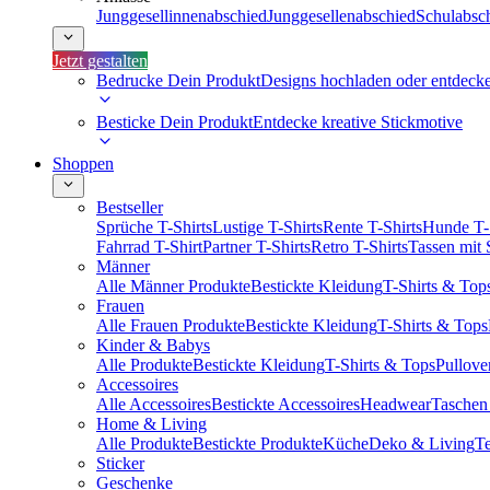
Junggesellinnenabschied
Junggesellenabschied
Schulabsc
Jetzt gestalten
Bedrucke Dein Produkt
Designs hochladen oder entdeck
Besticke Dein Produkt
Entdecke kreative Stickmotive
Shoppen
Bestseller
Sprüche T-Shirts
Lustige T-Shirts
Rente T-Shirts
Hunde T-
Fahrrad T-Shirt
Partner T-Shirts
Retro T-Shirts
Tassen mit
Männer
Alle Männer Produkte
Bestickte Kleidung
T-Shirts & Top
Frauen
Alle Frauen Produkte
Bestickte Kleidung
T-Shirts & Tops
Kinder & Babys
Alle Produkte
Bestickte Kleidung
T-Shirts & Tops
Pullove
Accessoires
Alle Accessoires
Bestickte Accessoires
Headwear
Taschen
Home & Living
Alle Produkte
Bestickte Produkte
Küche
Deko & Living
Te
Sticker
Geschenke