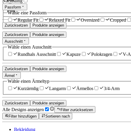
Nachhaltig
Passform
Pink
Wähle eine Passform
Regular Fit
Relaxed Fit
Oversized
Cropped
Zurücksetzen
Produkte anzeigen
Zurücksetzen
Produkte anzeigen
Ausschnitt
Wähle einen Ausschnitt
Rundhals Ausschnitt
Kapuze
Polokragen
V-Au
Zurücksetzen
Produkte anzeigen
Ärmel
Wähle einen Ärmeltyp
Kurzärmlig
Langarm
Ärmellos
3/4-Arm
Zurücksetzen
Produkte anzeigen
Alle Designs anzeigen
Filter zurücksetzen
Filter hinzufügen
Sortieren nach
Bekleidung