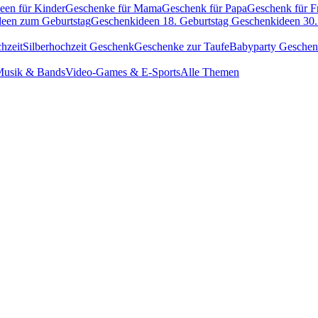
een für Kinder
Geschenke für Mama
Geschenk für Papa
Geschenk für F
een zum Geburtstag
Geschenkideen 18. Geburtstag
Geschenkideen 30.
hzeit
Silberhochzeit Geschenk
Geschenke zur Taufe
Babyparty Gesche
usik & Bands
Video-Games & E-Sports
Alle Themen