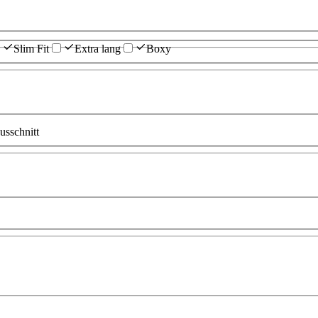
Slim Fit
Extra lang
Boxy
sschnitt