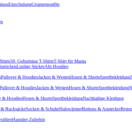
hluss
Einschulung
Gruppenoutfits
en
Shirts
50. Geburtstag T-Shirts
T-Shirt für Mama
 Sprüchen
Lustige Sticker
Abi Hoodies
s
Pullover & Hoodies
Jacken & Westen
Hosen & Shorts
Sportbekleidung
Pullover & Hoodies
Jacken & Westen
Hosen & Shorts
Sportbekleidung
N
r & Hoodies
Hosen & Shorts
Sportbekleidung
Nachhaltige Kleidung
 & Rucksäcke
Socken & Schuhe
Halswärmer
Buttons & Anstecker
Regen
xtilien
Haustier-Zubehör