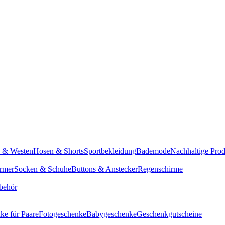
n & Westen
Hosen & Shorts
Sportbekleidung
Bademode
Nachhaltige Pro
rmer
Socken & Schuhe
Buttons & Anstecker
Regenschirme
behör
ke für Paare
Fotogeschenke
Babygeschenke
Geschenkgutscheine