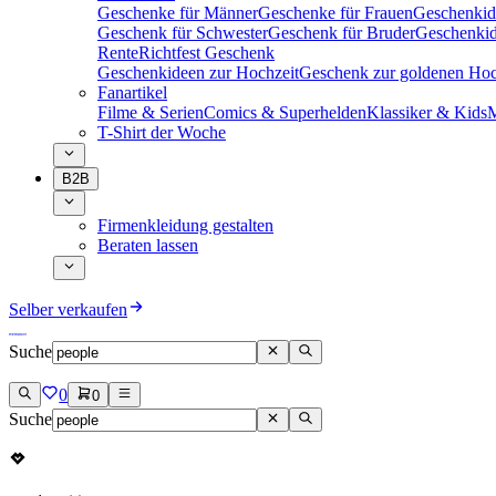
Geschenke für Männer
Geschenke für Frauen
Geschenkid
Geschenk für Schwester
Geschenk für Bruder
Geschenkid
Rente
Richtfest Geschenk
Geschenkideen zur Hochzeit
Geschenk zur goldenen Hoc
Fanartikel
Filme & Serien
Comics & Superhelden
Klassiker & Kids
M
T-Shirt der Woche
B2B
Firmenkleidung gestalten
Beraten lassen
Selber verkaufen
Suche
0
0
Suche