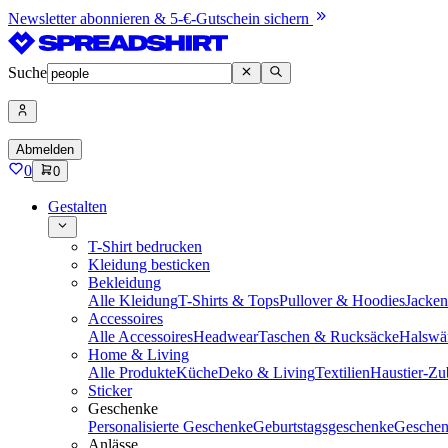
Newsletter abonnieren & 5-€-Gutschein sichern
Suche
Abmelden
0
0
Gestalten
T-Shirt bedrucken
Kleidung besticken
Bekleidung
Alle Kleidung
T-Shirts & Tops
Pullover & Hoodies
Jacke
Accessoires
Alle Accessoires
Headwear
Taschen & Rucksäcke
Halswä
Home & Living
Alle Produkte
Küche
Deko & Living
Textilien
Haustier-Zu
Sticker
Geschenke
Personalisierte Geschenke
Geburtstagsgeschenke
Geschen
Anlässe