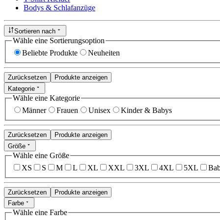
Bodys & Schlafanzüge
Sortieren nach
Wähle eine Sortierungsoption
Beliebte Produkte
Neuheiten
Zurücksetzen
Produkte anzeigen
Kategorie
Wähle eine Kategorie
Männer
Frauen
Unisex
Kinder & Babys
Zurücksetzen
Produkte anzeigen
Größe
Wähle eine Größe
XS
S
M
L
XL
XXL
3XL
4XL
5XL
Bab
Zurücksetzen
Produkte anzeigen
Farbe
Wähle eine Farbe