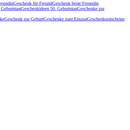
reundin
Geschenk für Freund
Geschenk beste Freundin
 Geburtstag
Geschenkideen 50. Geburtstag
Geschenke zur
nke
Geschenk zur Geburt
Geschenke zum Einzug
Geschenkgutscheine