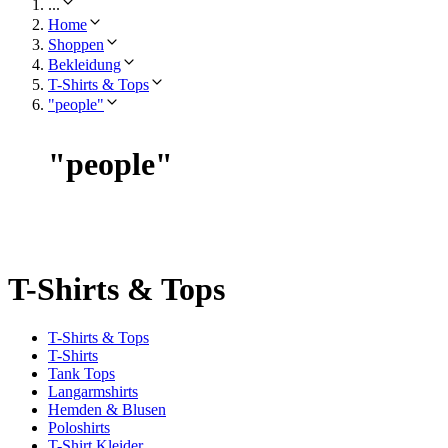
...
Home
Shoppen
Bekleidung
T-Shirts & Tops
"people"
"
people
"
T-Shirts & Tops
T-Shirts & Tops
T-Shirts
Tank Tops
Langarmshirts
Hemden & Blusen
Poloshirts
T-Shirt Kleider