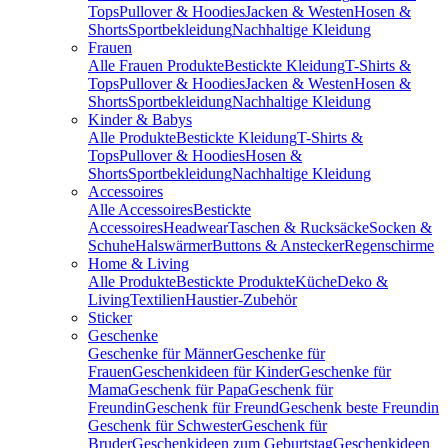
Tops
Pullover & Hoodies
Jacken & Westen
Hosen &
Shorts
Sportbekleidung
Nachhaltige Kleidung
Frauen
Alle Frauen Produkte
Bestickte Kleidung
T-Shirts &
Tops
Pullover & Hoodies
Jacken & Westen
Hosen &
Shorts
Sportbekleidung
Nachhaltige Kleidung
Kinder & Babys
Alle Produkte
Bestickte Kleidung
T-Shirts &
Tops
Pullover & Hoodies
Hosen &
Shorts
Sportbekleidung
Nachhaltige Kleidung
Accessoires
Alle Accessoires
Bestickte
Accessoires
Headwear
Taschen & Rucksäcke
Socken &
Schuhe
Halswärmer
Buttons & Anstecker
Regenschirme
Home & Living
Alle Produkte
Bestickte Produkte
Küche
Deko &
Living
Textilien
Haustier-Zubehör
Sticker
Geschenke
Geschenke für Männer
Geschenke für
Frauen
Geschenkideen für Kinder
Geschenke für
Mama
Geschenk für Papa
Geschenk für
Freundin
Geschenk für Freund
Geschenk beste Freundin
Geschenk für Schwester
Geschenk für
Bruder
Geschenkideen zum Geburtstag
Geschenkideen