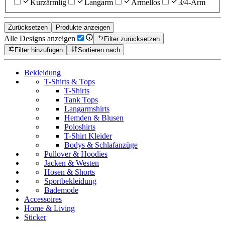
Kurzärmlig
Langarm
Ärmellos
3/4-Arm
Zurücksetzen
Produkte anzeigen
Alle Designs anzeigen
Filter zurücksetzen
Filter hinzufügen
Sortieren nach
Bekleidung
T-Shirts & Tops
T-Shirts
Tank Tops
Langarmshirts
Hemden & Blusen
Poloshirts
T-Shirt Kleider
Bodys & Schlafanzüge
Pullover & Hoodies
Jacken & Westen
Hosen & Shorts
Sportbekleidung
Bademode
Accessoires
Home & Living
Sticker