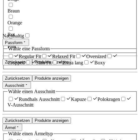
Braun
Orange
Rot
Nachhaltig
Passform
Pink
Wähle eine Passform
Regular Fit
Relaxed Fit
Oversized
Zurücksetzen
Produkte anzeigen
Cropped
Slim Fit
Extra lang
Boxy
Zurücksetzen
Produkte anzeigen
Ausschnitt
Wähle einen Ausschnitt
Rundhals Ausschnitt
Kapuze
Polokragen
V-Ausschnitt
Zurücksetzen
Produkte anzeigen
Ärmel
Wähle einen Ärmeltyp