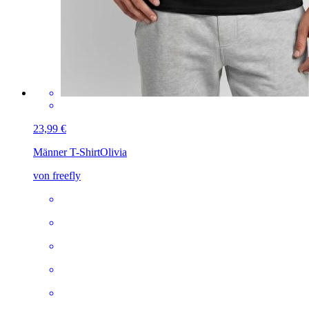
23,99 €
Männer T-Shirt
Olivia
von freefly