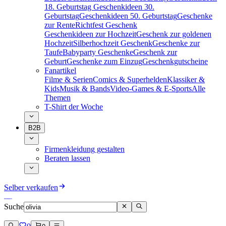
18. Geburtstag
Geschenkideen 30.
Geburtstag
Geschenkideen 50. Geburtstag
Geschenke
zur Rente
Richtfest Geschenk
Geschenkideen zur Hochzeit
Geschenk zur goldenen
Hochzeit
Silberhochzeit Geschenk
Geschenke zur
Taufe
Babyparty Geschenke
Geschenk zur
Geburt
Geschenke zum Einzug
Geschenkgutscheine
Fanartikel
Filme & Serien
Comics & Superhelden
Klassiker &
Kids
Musik & Bands
Video-Games & E-Sports
Alle
Themen
T-Shirt der Woche
B2B
Firmenkleidung gestalten
Beraten lassen
Selber verkaufen
Suche