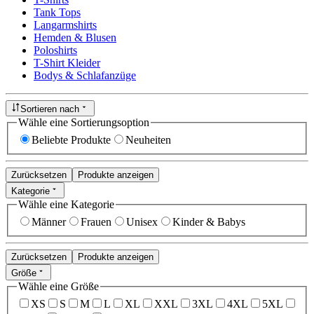
Tank Tops
Langarmshirts
Hemden & Blusen
Poloshirts
T-Shirt Kleider
Bodys & Schlafanzüge
Sortieren nach
Wähle eine Sortierungsoption
Beliebte Produkte
Neuheiten
Zurücksetzen
Produkte anzeigen
Kategorie
Wähle eine Kategorie
Männer
Frauen
Unisex
Kinder & Babys
Zurücksetzen
Produkte anzeigen
Größe
Wähle eine Größe
XS
S
M
L
XL
XXL
3XL
4XL
5XL