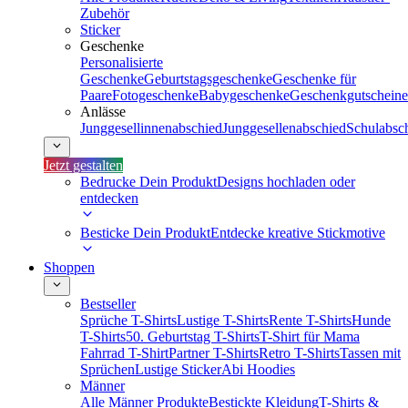
Zubehör
Sticker
Geschenke
Personalisierte
Geschenke
Geburtstagsgeschenke
Geschenke für
Paare
Fotogeschenke
Babygeschenke
Geschenkgutscheine
Anlässe
Junggesellinnenabschied
Junggesellenabschied
Schulabsc
Jetzt gestalten
Bedrucke Dein Produkt
Designs hochladen oder
entdecken
Besticke Dein Produkt
Entdecke kreative Stickmotive
Shoppen
Bestseller
Sprüche T-Shirts
Lustige T-Shirts
Rente T-Shirts
Hunde
T-Shirts
50. Geburtstag T-Shirts
T-Shirt für Mama
Fahrrad T-Shirt
Partner T-Shirts
Retro T-Shirts
Tassen mit
Sprüchen
Lustige Sticker
Abi Hoodies
Männer
Alle Männer Produkte
Bestickte Kleidung
T-Shirts &