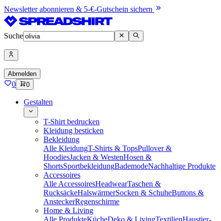
Newsletter abonnieren & 5-€-Gutschein sichern
Suche
Abmelden
0
0
Gestalten
T-Shirt bedrucken
Kleidung besticken
Bekleidung
Alle Kleidung
T-Shirts & Tops
Pullover &
Hoodies
Jacken & Westen
Hosen &
Shorts
Sportbekleidung
Bademode
Nachhaltige Produkte
Accessoires
Alle Accessoires
Headwear
Taschen &
Rucksäcke
Halswärmer
Socken & Schuhe
Buttons &
Anstecker
Regenschirme
Home & Living
Alle Produkte
Küche
Deko & Living
Textilien
Haustier-