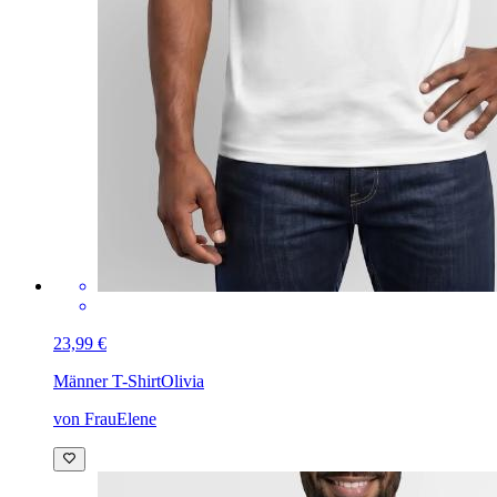
23,99 €
Männer T-Shirt
Olivia
von FrauElene