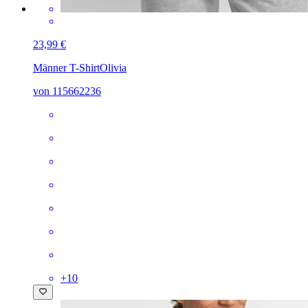
23,99 €
Männer T-Shirt
Olivia
von 115662236
+
10