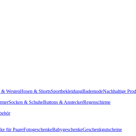
n & Westen
Hosen & Shorts
Sportbekleidung
Bademode
Nachhaltige Pro
rmer
Socken & Schuhe
Buttons & Anstecker
Regenschirme
behör
ke für Paare
Fotogeschenke
Babygeschenke
Geschenkgutscheine