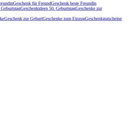
reundin
Geschenk für Freund
Geschenk beste Freundin
 Geburtstag
Geschenkideen 50. Geburtstag
Geschenke zur
nke
Geschenk zur Geburt
Geschenke zum Einzug
Geschenkgutscheine