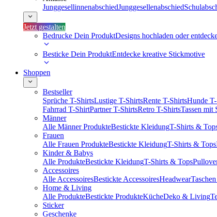
Junggesellinnenabschied
Junggesellenabschied
Schulabsc
Jetzt gestalten
Bedrucke Dein Produkt
Designs hochladen oder entdeck
Besticke Dein Produkt
Entdecke kreative Stickmotive
Shoppen
Bestseller
Sprüche T-Shirts
Lustige T-Shirts
Rente T-Shirts
Hunde T-
Fahrrad T-Shirt
Partner T-Shirts
Retro T-Shirts
Tassen mit
Männer
Alle Männer Produkte
Bestickte Kleidung
T-Shirts & Top
Frauen
Alle Frauen Produkte
Bestickte Kleidung
T-Shirts & Tops
Kinder & Babys
Alle Produkte
Bestickte Kleidung
T-Shirts & Tops
Pullove
Accessoires
Alle Accessoires
Bestickte Accessoires
Headwear
Taschen
Home & Living
Alle Produkte
Bestickte Produkte
Küche
Deko & Living
Te
Sticker
Geschenke