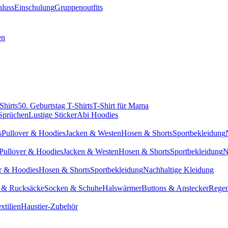
hluss
Einschulung
Gruppenoutfits
en
Shirts
50. Geburtstag T-Shirts
T-Shirt für Mama
 Sprüchen
Lustige Sticker
Abi Hoodies
s
Pullover & Hoodies
Jacken & Westen
Hosen & Shorts
Sportbekleidung
Pullover & Hoodies
Jacken & Westen
Hosen & Shorts
Sportbekleidung
N
r & Hoodies
Hosen & Shorts
Sportbekleidung
Nachhaltige Kleidung
 & Rucksäcke
Socken & Schuhe
Halswärmer
Buttons & Anstecker
Regen
xtilien
Haustier-Zubehör