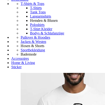
T-Shirts & Tops
T-Shirts
Tank Tops
Langarmshirts
Hemden & Blusen
Poloshirts
T-Shirt Kleider
Bodys & Schlafanzüge
Pullover & Hoodies
Jacken & Westen
Hosen & Shorts
Sportbekleidung
Bademode
Accessoires
Home & Living
Sticker