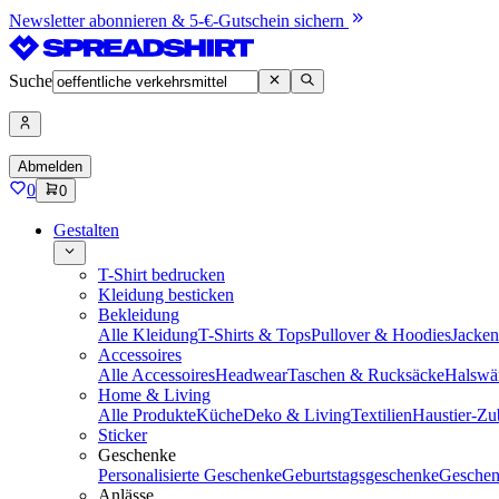
Newsletter abonnieren & 5-€-Gutschein sichern
Suche
Abmelden
0
0
Gestalten
T-Shirt bedrucken
Kleidung besticken
Bekleidung
Alle Kleidung
T-Shirts & Tops
Pullover & Hoodies
Jacke
Accessoires
Alle Accessoires
Headwear
Taschen & Rucksäcke
Halswä
Home & Living
Alle Produkte
Küche
Deko & Living
Textilien
Haustier-Zu
Sticker
Geschenke
Personalisierte Geschenke
Geburtstagsgeschenke
Geschen
Anlässe