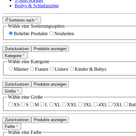
T-Shirt Kleider
Bodys & Schlafanzüge
Sortieren nach
Wähle eine Sortierungsoption
Beliebte Produkte
Neuheiten
Zurücksetzen
Produkte anzeigen
Kategorie
Wähle eine Kategorie
Männer
Frauen
Unisex
Kinder & Babys
Zurücksetzen
Produkte anzeigen
Größe
Wähle eine Größe
XS
S
M
L
XL
XXL
3XL
4XL
5XL
Bab
Zurücksetzen
Produkte anzeigen
Farbe
Wähle eine Farbe