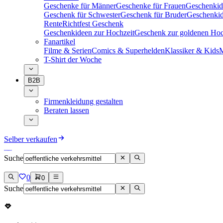
Geschenke für Männer
Geschenke für Frauen
Geschenkid
Geschenk für Schwester
Geschenk für Bruder
Geschenkid
Rente
Richtfest Geschenk
Geschenkideen zur Hochzeit
Geschenk zur goldenen Hoc
Fanartikel
Filme & Serien
Comics & Superhelden
Klassiker & Kids
M
T-Shirt der Woche
B2B
Firmenkleidung gestalten
Beraten lassen
Selber verkaufen
Suche
0
0
Suche