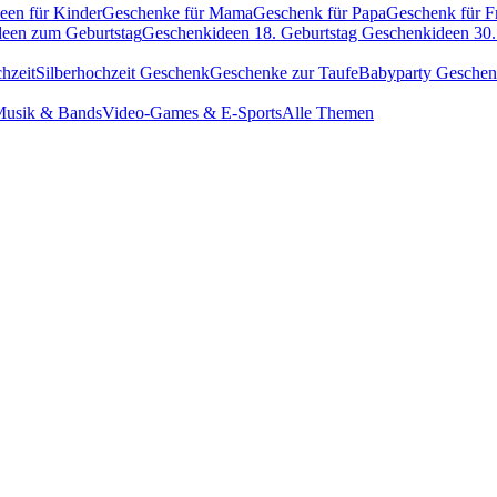
een für Kinder
Geschenke für Mama
Geschenk für Papa
Geschenk für F
een zum Geburtstag
Geschenkideen 18. Geburtstag
Geschenkideen 30.
hzeit
Silberhochzeit Geschenk
Geschenke zur Taufe
Babyparty Gesche
usik & Bands
Video-Games & E-Sports
Alle Themen