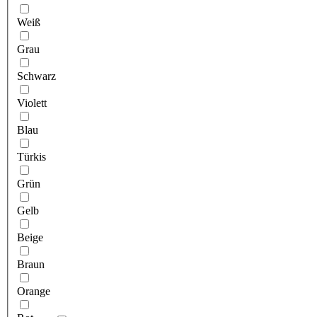
Weiß
Grau
Schwarz
Violett
Blau
Türkis
Grün
Gelb
Beige
Braun
Orange