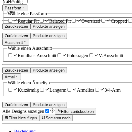
Rot
Nachhaltig
Passform
Pink
Wähle eine Passform
Regular Fit
Relaxed Fit
Oversized
Cropped
Zurücksetzen
Produkte anzeigen
Zurücksetzen
Produkte anzeigen
Ausschnitt
Wähle einen Ausschnitt
Rundhals Ausschnitt
Polokragen
V-Ausschnitt
Zurücksetzen
Produkte anzeigen
Ärmel
Wähle einen Ärmeltyp
Kurzärmlig
Langarm
Ärmellos
3/4-Arm
Zurücksetzen
Produkte anzeigen
Alle Designs anzeigen
Filter zurücksetzen
Filter hinzufügen
Sortieren nach
Bekleidung