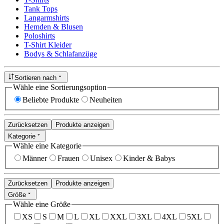
Tank Tops
Langarmshirts
Hemden & Blusen
Poloshirts
T-Shirt Kleider
Bodys & Schlafanzüge
Sortieren nach
Wähle eine Sortierungsoption
Beliebte Produkte
Neuheiten
Zurücksetzen
Produkte anzeigen
Kategorie
Wähle eine Kategorie
Männer
Frauen
Unisex
Kinder & Babys
Zurücksetzen
Produkte anzeigen
Größe
Wähle eine Größe
XS
S
M
L
XL
XXL
3XL
4XL
5XL