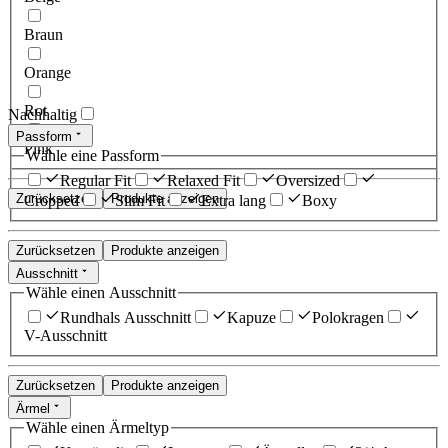
Braun
Orange
Rot
Nachhaltig
Passform
Pink
Wähle eine Passform
Regular Fit
Relaxed Fit
Oversized
Zurücksetzen
Produkte anzeigen
Cropped
Slim Fit
Extra lang
Boxy
Zurücksetzen
Produkte anzeigen
Ausschnitt
Wähle einen Ausschnitt
Rundhals Ausschnitt
Kapuze
Polokragen
V-Ausschnitt
Zurücksetzen
Produkte anzeigen
Ärmel
Wähle einen Ärmeltyp