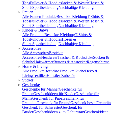
Tops
Pullover & Hoodies
Jacken & Westen
Hosen &
Shorts
Sportbekleidung
Nachhaltige Kleidung
Frauen
Alle Frauen Produkte
Bestickte Kleidung
T-Shirts &
Tops
Pullover & Hoodies
Jacken & Westen
Hosen &
Shorts
Sportbekleidung
Nachhaltige Kleidung
Kinder & Babys
Alle Produkte
Bestickte Kleidung
T-Shirts &
Tops
Pullover & Hoodies
Hosen &
Shorts
Sportbekleidung
Nachhaltige Kleidung
Accessoires
Alle Accessoires
Bestickte
Accessoires
Headwear
Taschen & Rucksäcke
Socken &
Schuhe
Halswärmer
Buttons & Anstecker
Regenschirme
Home & Living
Alle Produkte
Bestickte Produkte
Küche
Deko &
Living
Textilien
Haustier-Zubehör
Sticker
Geschenke
Geschenke für Männer
Geschenke für
Frauen
Geschenkideen für Kinder
Geschenke für
Mama
Geschenk für Papa
Geschenk für
Freundin
Geschenk für Freund
Geschenk beste Freundin
Geschenk für Schwester
Geschenk für
Bruder
Geschenkideen zum Geburtstag
Geschenkideen