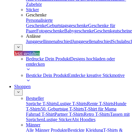
Zubehör
Sticker
Geschenke
Personalisierte
Geschenke
Geburtstagsgeschenke
Geschenke für
Paare
Fotogeschenke
Babygeschenke
Geschenkgutscheine
Anlässe
Junggesellinnenabschied
Junggesellenabschied
Schulabsc
Jetzt gestalten
Bedrucke Dein Produkt
Designs hochladen oder
entdecken
Besticke Dein Produkt
Entdecke kreative Stickmotive
Shoppen
Bestseller
Sprüche T-Shirts
Lustige T-Shirts
Rente T-Shirts
Hunde
T-Shirts
50. Geburtstag T-Shirts
T-Shirt für Mama
Fahrrad T-Shirt
Partner T-Shirts
Retro T-Shirts
Tassen mit
Sprüchen
Lustige Sticker
Abi Hoodies
Männer
Alle Männer Produkte
Bestickte Kleidung
T-Shirts &