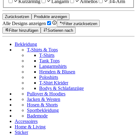
Kurzärmlig
Langarm
Ärmellos
3/4-Arm
Zurücksetzen
Produkte anzeigen
Alle Designs anzeigen
Filter zurücksetzen
Filter hinzufügen
Sortieren nach
Bekleidung
T-Shirts & Tops
T-Shirts
Tank Tops
Langarmshirts
Hemden & Blusen
Poloshirts
T-Shirt Kleider
Bodys & Schlafanzüge
Pullover & Hoodies
Jacken & Westen
Hosen & Shorts
Sportbekleidung
Bademode
Accessoires
Home & Living
Sticker