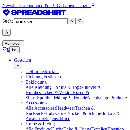
Newsletter abonnieren & 5-€-Gutschein sichern
Suche
Abmelden
0
0
Gestalten
T-Shirt bedrucken
Kleidung besticken
Bekleidung
Alle Kleidung
T-Shirts & Tops
Pullover &
Hoodies
Jacken & Westen
Hosen &
Shorts
Sportbekleidung
Bademode
Nachhaltige Produkte
Accessoires
Alle Accessoires
Headwear
Taschen &
Rucksäcke
Halswärmer
Socken & Schuhe
Buttons &
Anstecker
Regenschirme
Home & Living
Alle Produkte
Küche
Deko & Living
Textilien
Haustier-