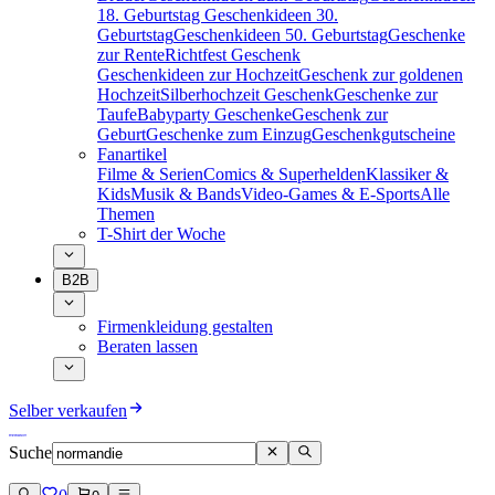
18. Geburtstag
Geschenkideen 30.
Geburtstag
Geschenkideen 50. Geburtstag
Geschenke
zur Rente
Richtfest Geschenk
Geschenkideen zur Hochzeit
Geschenk zur goldenen
Hochzeit
Silberhochzeit Geschenk
Geschenke zur
Taufe
Babyparty Geschenke
Geschenk zur
Geburt
Geschenke zum Einzug
Geschenkgutscheine
Fanartikel
Filme & Serien
Comics & Superhelden
Klassiker &
Kids
Musik & Bands
Video-Games & E-Sports
Alle
Themen
T-Shirt der Woche
B2B
Firmenkleidung gestalten
Beraten lassen
Selber verkaufen
Suche