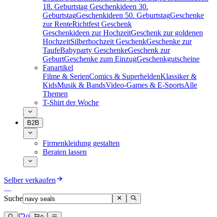
18. Geburtstag
Geschenkideen 30.
Geburtstag
Geschenkideen 50. Geburtstag
Geschenke
zur Rente
Richtfest Geschenk
Geschenkideen zur Hochzeit
Geschenk zur goldenen
Hochzeit
Silberhochzeit Geschenk
Geschenke zur
Taufe
Babyparty Geschenke
Geschenk zur
Geburt
Geschenke zum Einzug
Geschenkgutscheine
Fanartikel
Filme & Serien
Comics & Superhelden
Klassiker &
Kids
Musik & Bands
Video-Games & E-Sports
Alle
Themen
T-Shirt der Woche
B2B
Firmenkleidung gestalten
Beraten lassen
Selber verkaufen
Suche