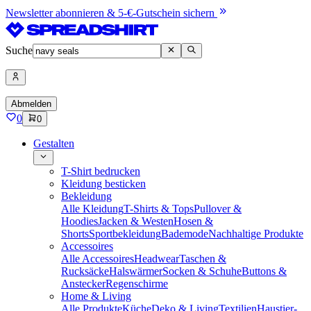
Newsletter abonnieren & 5-€-Gutschein sichern
Suche
Abmelden
0
0
Gestalten
T-Shirt bedrucken
Kleidung besticken
Bekleidung
Alle Kleidung
T-Shirts & Tops
Pullover &
Hoodies
Jacken & Westen
Hosen &
Shorts
Sportbekleidung
Bademode
Nachhaltige Produkte
Accessoires
Alle Accessoires
Headwear
Taschen &
Rucksäcke
Halswärmer
Socken & Schuhe
Buttons &
Anstecker
Regenschirme
Home & Living
Alle Produkte
Küche
Deko & Living
Textilien
Haustier-