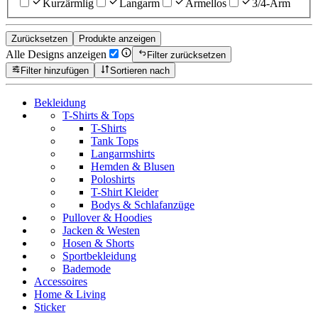
Kurzärmlig
Langarm
Ärmellos
3/4-Arm
Zurücksetzen
Produkte anzeigen
Alle Designs anzeigen
Filter zurücksetzen
Filter hinzufügen
Sortieren nach
Bekleidung
T-Shirts & Tops
T-Shirts
Tank Tops
Langarmshirts
Hemden & Blusen
Poloshirts
T-Shirt Kleider
Bodys & Schlafanzüge
Pullover & Hoodies
Jacken & Westen
Hosen & Shorts
Sportbekleidung
Bademode
Accessoires
Home & Living
Sticker