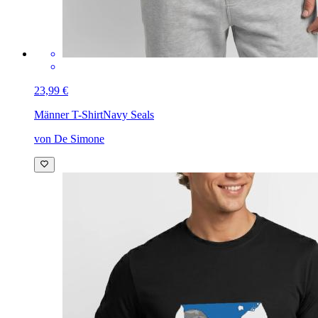
23,99 €
Männer T-Shirt
Navy Seals
von De Simone