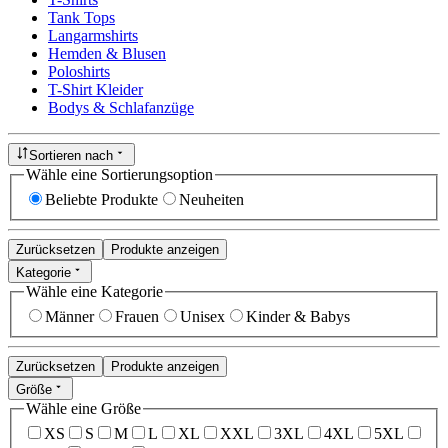
Tank Tops
Langarmshirts
Hemden & Blusen
Poloshirts
T-Shirt Kleider
Bodys & Schlafanzüge
Sortieren nach
Wähle eine Sortierungsoption
Beliebte Produkte
Neuheiten
Zurücksetzen
Produkte anzeigen
Kategorie
Wähle eine Kategorie
Männer
Frauen
Unisex
Kinder & Babys
Zurücksetzen
Produkte anzeigen
Größe
Wähle eine Größe
XS
S
M
L
XL
XXL
3XL
4XL
5XL