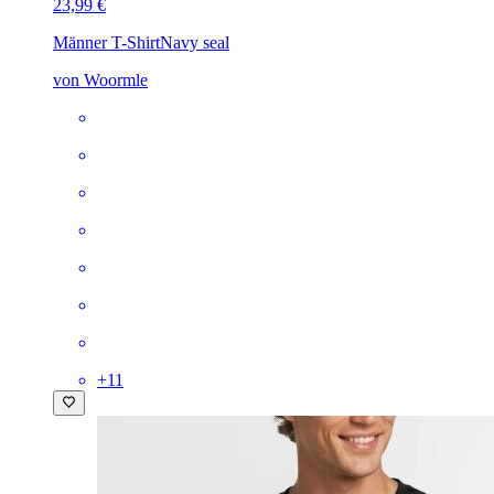
23,99 €
Männer T-Shirt
Navy seal
von Woormle
+
11