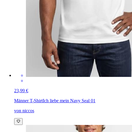
23,99 €
Männer T-Shirt
Ich liebe mein Navy Seal 01
von niccos