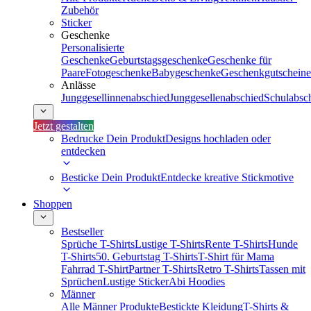
Zubehör
Sticker
Geschenke
Personalisierte
Geschenke
Geburtstagsgeschenke
Geschenke für
Paare
Fotogeschenke
Babygeschenke
Geschenkgutscheine
Anlässe
Junggesellinnenabschied
Junggesellenabschied
Schulabsc
Jetzt gestalten
Bedrucke Dein Produkt
Designs hochladen oder
entdecken
Besticke Dein Produkt
Entdecke kreative Stickmotive
Shoppen
Bestseller
Sprüche T-Shirts
Lustige T-Shirts
Rente T-Shirts
Hunde
T-Shirts
50. Geburtstag T-Shirts
T-Shirt für Mama
Fahrrad T-Shirt
Partner T-Shirts
Retro T-Shirts
Tassen mit
Sprüchen
Lustige Sticker
Abi Hoodies
Männer
Alle Männer Produkte
Bestickte Kleidung
T-Shirts &