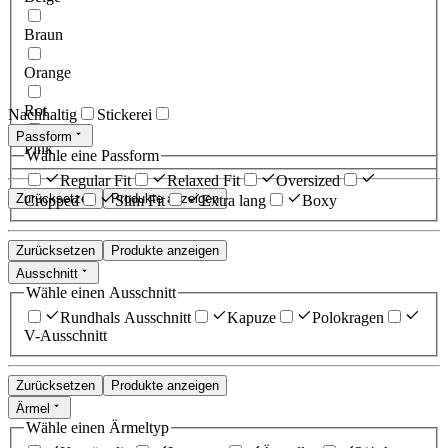
Braun
Orange
Rot
Nachhaltig
Stickerei
Passform
Pink
Wähle eine Passform
Regular Fit
Relaxed Fit
Oversized
Zurücksetzen
Produkte anzeigen
Cropped
Slim Fit
Extra lang
Boxy
Zurücksetzen
Produkte anzeigen
Ausschnitt
Wähle einen Ausschnitt
Rundhals Ausschnitt
Kapuze
Polokragen
V-Ausschnitt
Zurücksetzen
Produkte anzeigen
Ärmel
Wähle einen Ärmeltyp