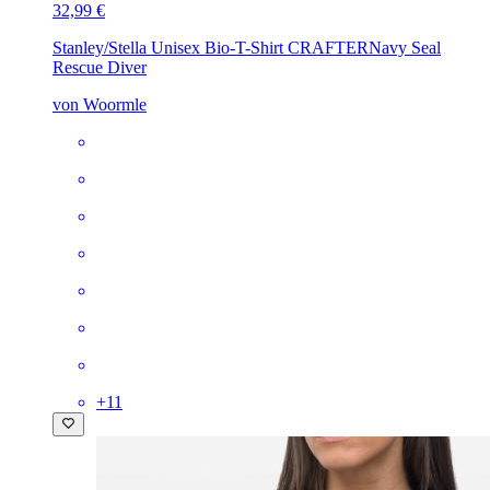
32,99 €
Stanley/Stella Unisex Bio-T-Shirt CRAFTER
Navy Seal
Rescue Diver
von Woormle
+
11