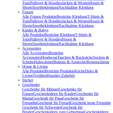
Tops
Pullover & Hoodies
Jacken & Westen
Hosen &
Shorts
Sportbekleidung
Nachhaltige Kleidung
Frauen
Alle Frauen Produkte
Bestickte Kleidung
T-Shirts &
Tops
Pullover & Hoodies
Jacken & Westen
Hosen &
Shorts
Sportbekleidung
Nachhaltige Kleidung
Kinder & Babys
Alle Produkte
Bestickte Kleidung
T-Shirts &
Tops
Pullover & Hoodies
Hosen &
Shorts
Sportbekleidung
Nachhaltige Kleidung
Accessoires
Alle Accessoires
Bestickte
Accessoires
Headwear
Taschen & Rucksäcke
Socken &
Schuhe
Halswärmer
Buttons & Anstecker
Regenschirme
Home & Living
Alle Produkte
Bestickte Produkte
Küche
Deko &
Living
Textilien
Haustier-Zubehör
Sticker
Geschenke
Geschenke für Männer
Geschenke für
Frauen
Geschenkideen für Kinder
Geschenke für
Mama
Geschenk für Papa
Geschenk für
Freundin
Geschenk für Freund
Geschenk beste Freundin
Geschenk für Schwester
Geschenk für
Bruder
Geschenkideen zum Geburtstag
Geschenkideen