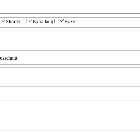
Slim Fit
Extra lang
Boxy
sschnitt