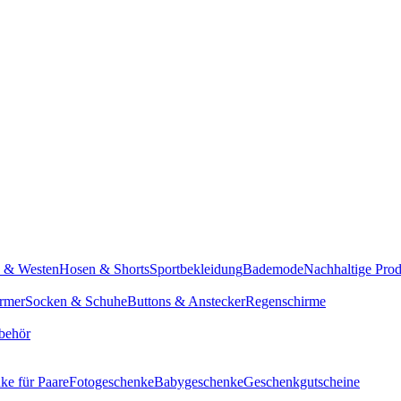
n & Westen
Hosen & Shorts
Sportbekleidung
Bademode
Nachhaltige Pro
rmer
Socken & Schuhe
Buttons & Anstecker
Regenschirme
behör
ke für Paare
Fotogeschenke
Babygeschenke
Geschenkgutscheine