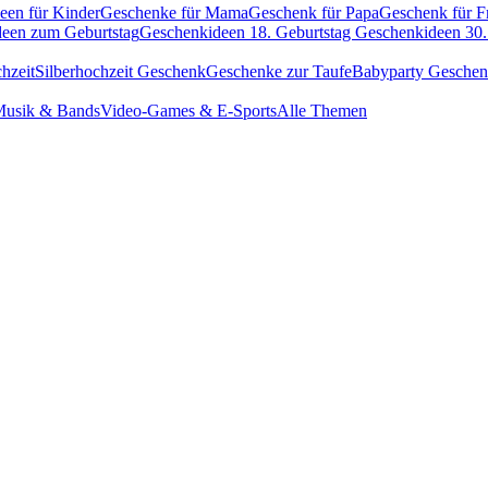
een für Kinder
Geschenke für Mama
Geschenk für Papa
Geschenk für F
een zum Geburtstag
Geschenkideen 18. Geburtstag
Geschenkideen 30.
hzeit
Silberhochzeit Geschenk
Geschenke zur Taufe
Babyparty Gesche
usik & Bands
Video-Games & E-Sports
Alle Themen