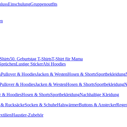
hluss
Einschulung
Gruppenoutfits
en
Shirts
50. Geburtstag T-Shirts
T-Shirt für Mama
 Sprüchen
Lustige Sticker
Abi Hoodies
s
Pullover & Hoodies
Jacken & Westen
Hosen & Shorts
Sportbekleidung
Pullover & Hoodies
Jacken & Westen
Hosen & Shorts
Sportbekleidung
N
r & Hoodies
Hosen & Shorts
Sportbekleidung
Nachhaltige Kleidung
 & Rucksäcke
Socken & Schuhe
Halswärmer
Buttons & Anstecker
Regen
xtilien
Haustier-Zubehör