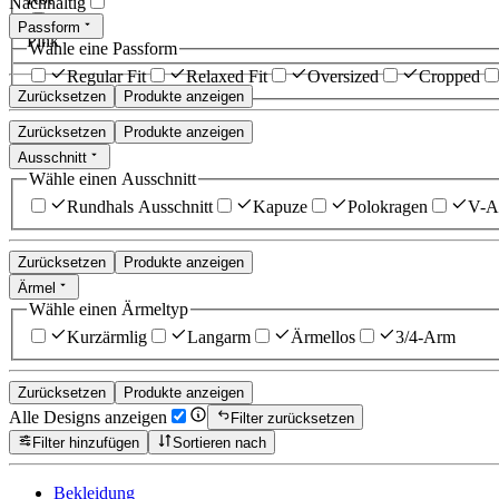
Nachhaltig
Passform
Pink
Wähle eine Passform
Regular Fit
Relaxed Fit
Oversized
Cropped
Zurücksetzen
Produkte anzeigen
Zurücksetzen
Produkte anzeigen
Ausschnitt
Wähle einen Ausschnitt
Rundhals Ausschnitt
Kapuze
Polokragen
V-Au
Zurücksetzen
Produkte anzeigen
Ärmel
Wähle einen Ärmeltyp
Kurzärmlig
Langarm
Ärmellos
3/4-Arm
Zurücksetzen
Produkte anzeigen
Alle Designs anzeigen
Filter zurücksetzen
Filter hinzufügen
Sortieren nach
Bekleidung