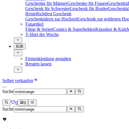
Geschenke für Männer
Geschenke für Frauen
Geschenkid
Geschenk für Schwester
Geschenk für Bruder
Geschenkid
Rente
Richtfest Geschenk
Geschenkideen zur Hochzeit
Geschenk zur goldenen Hoc
Fanartikel
Filme & Serien
Comics & Superhelden
Klassiker & Kids
M
T-Shirt der Woche
B2B
Firmenkleidung gestalten
Beraten lassen
Selber verkaufen
Suche
0
0
Suche