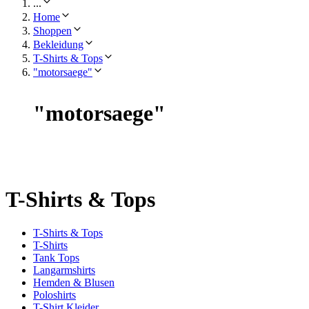
...
Home
Shoppen
Bekleidung
T-Shirts & Tops
"motorsaege"
"
motorsaege
"
T-Shirts & Tops
T-Shirts & Tops
T-Shirts
Tank Tops
Langarmshirts
Hemden & Blusen
Poloshirts
T-Shirt Kleider