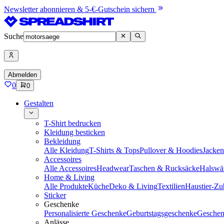
Newsletter abonnieren & 5-€-Gutschein sichern
Suche
Abmelden
0
0
Gestalten
T-Shirt bedrucken
Kleidung besticken
Bekleidung
Alle Kleidung
T-Shirts & Tops
Pullover & Hoodies
Jacke
Accessoires
Alle Accessoires
Headwear
Taschen & Rucksäcke
Halswä
Home & Living
Alle Produkte
Küche
Deko & Living
Textilien
Haustier-Zu
Sticker
Geschenke
Personalisierte Geschenke
Geburtstagsgeschenke
Geschen
Anlässe