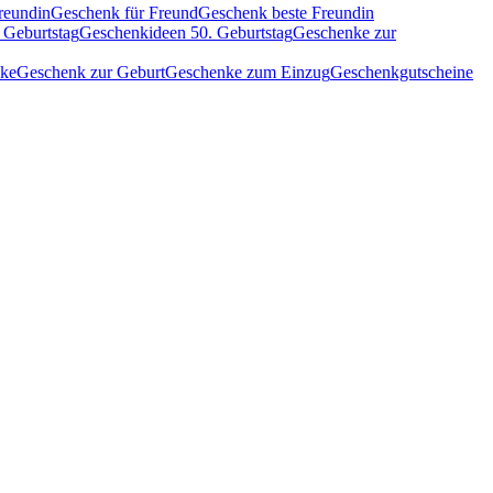
reundin
Geschenk für Freund
Geschenk beste Freundin
 Geburtstag
Geschenkideen 50. Geburtstag
Geschenke zur
nke
Geschenk zur Geburt
Geschenke zum Einzug
Geschenkgutscheine