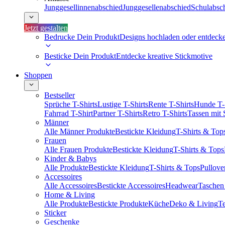
Junggesellinnenabschied
Junggesellenabschied
Schulabsc
Jetzt gestalten
Bedrucke Dein Produkt
Designs hochladen oder entdeck
Besticke Dein Produkt
Entdecke kreative Stickmotive
Shoppen
Bestseller
Sprüche T-Shirts
Lustige T-Shirts
Rente T-Shirts
Hunde T-
Fahrrad T-Shirt
Partner T-Shirts
Retro T-Shirts
Tassen mit
Männer
Alle Männer Produkte
Bestickte Kleidung
T-Shirts & Top
Frauen
Alle Frauen Produkte
Bestickte Kleidung
T-Shirts & Tops
Kinder & Babys
Alle Produkte
Bestickte Kleidung
T-Shirts & Tops
Pullove
Accessoires
Alle Accessoires
Bestickte Accessoires
Headwear
Taschen
Home & Living
Alle Produkte
Bestickte Produkte
Küche
Deko & Living
Te
Sticker
Geschenke