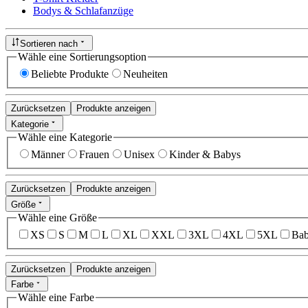
Bodys & Schlafanzüge
Sortieren nach
Wähle eine Sortierungsoption
Beliebte Produkte
Neuheiten
Zurücksetzen
Produkte anzeigen
Kategorie
Wähle eine Kategorie
Männer
Frauen
Unisex
Kinder & Babys
Zurücksetzen
Produkte anzeigen
Größe
Wähle eine Größe
XS
S
M
L
XL
XXL
3XL
4XL
5XL
Bab
Zurücksetzen
Produkte anzeigen
Farbe
Wähle eine Farbe