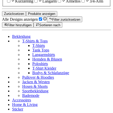
Kurzärmlig
Langarm
Ärmellos
3/4-Arm
Zurücksetzen
Produkte anzeigen
Alle Designs anzeigen
Filter zurücksetzen
Filter hinzufügen
Sortieren nach
Bekleidung
T-Shirts & Tops
T-Shirts
Tank Tops
Langarmshirts
Hemden & Blusen
Poloshirts
T-Shirt Kleider
Bodys & Schlafanzüge
Pullover & Hoodies
Jacken & Westen
Hosen & Shorts
Sportbekleidung
Bademode
Accessoires
Home & Living
Sticker