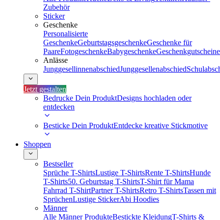
Zubehör
Sticker
Geschenke
Personalisierte
Geschenke
Geburtstagsgeschenke
Geschenke für
Paare
Fotogeschenke
Babygeschenke
Geschenkgutscheine
Anlässe
Junggesellinnenabschied
Junggesellenabschied
Schulabsc
Jetzt gestalten
Bedrucke Dein Produkt
Designs hochladen oder
entdecken
Besticke Dein Produkt
Entdecke kreative Stickmotive
Shoppen
Bestseller
Sprüche T-Shirts
Lustige T-Shirts
Rente T-Shirts
Hunde
T-Shirts
50. Geburtstag T-Shirts
T-Shirt für Mama
Fahrrad T-Shirt
Partner T-Shirts
Retro T-Shirts
Tassen mit
Sprüchen
Lustige Sticker
Abi Hoodies
Männer
Alle Männer Produkte
Bestickte Kleidung
T-Shirts &