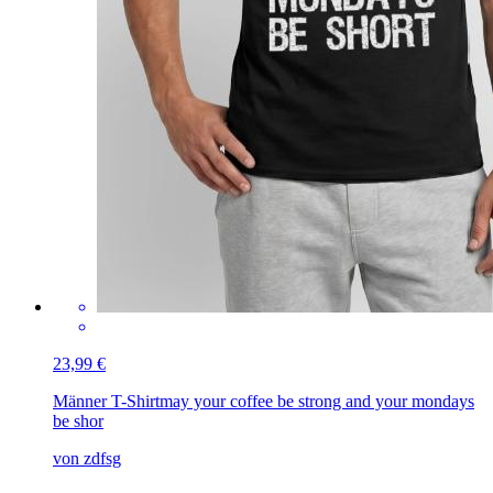
23,99 €
Männer T-Shirt
may your coffee be strong and your mondays
be shor
von zdfsg