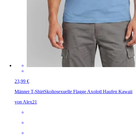
23,99 €
Männer T-Shirt
Skoliosexuelle Flagge Axolotl Haufen Kawaii
von Alex21