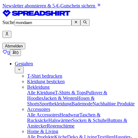
Newsletter abonnieren & 5-€-Gutschein sichern
Suche
Abmelden
0
0
Gestalten
T-Shirt bedrucken
Kleidung besticken
Bekleidung
Alle Kleidung
T-Shirts & Tops
Pullover &
Hoodies
Jacken & Westen
Hosen &
Shorts
Sportbekleidung
Bademode
Nachhaltige Produkte
Accessoires
Alle Accessoires
Headwear
Taschen &
Rucksäcke
Halswärmer
Socken & Schuhe
Buttons &
Anstecker
Regenschirme
Home & Living
Alle Produkte
Küche
Deko & Living
Textilien
Haustier-