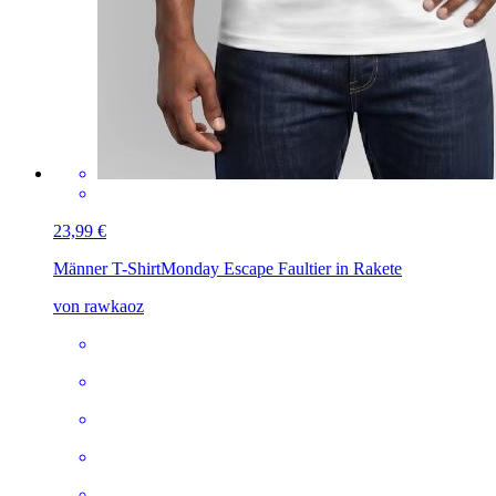
23,99 €
Männer T-Shirt
Monday Escape Faultier in Rakete
von rawkaoz