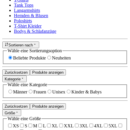
Tank Tops
Langarmshirts
Hemden & Blusen
Poloshirts
T-Shirt Kleider
Bodys & Schlafanzüge
Sortieren nach
Wähle eine Sortierungsoption
Beliebte Produkte
Neuheiten
Zurücksetzen
Produkte anzeigen
Kategorie
Wähle eine Kategorie
Männer
Frauen
Unisex
Kinder & Babys
Zurücksetzen
Produkte anzeigen
Größe
Wähle eine Größe
XS
S
M
L
XL
XXL
3XL
4XL
5XL