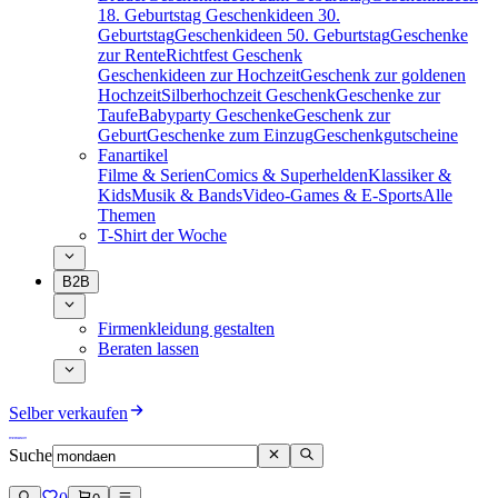
18. Geburtstag
Geschenkideen 30.
Geburtstag
Geschenkideen 50. Geburtstag
Geschenke
zur Rente
Richtfest Geschenk
Geschenkideen zur Hochzeit
Geschenk zur goldenen
Hochzeit
Silberhochzeit Geschenk
Geschenke zur
Taufe
Babyparty Geschenke
Geschenk zur
Geburt
Geschenke zum Einzug
Geschenkgutscheine
Fanartikel
Filme & Serien
Comics & Superhelden
Klassiker &
Kids
Musik & Bands
Video-Games & E-Sports
Alle
Themen
T-Shirt der Woche
B2B
Firmenkleidung gestalten
Beraten lassen
Selber verkaufen
Suche