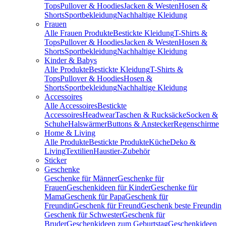
Tops
Pullover & Hoodies
Jacken & Westen
Hosen &
Shorts
Sportbekleidung
Nachhaltige Kleidung
Frauen
Alle Frauen Produkte
Bestickte Kleidung
T-Shirts &
Tops
Pullover & Hoodies
Jacken & Westen
Hosen &
Shorts
Sportbekleidung
Nachhaltige Kleidung
Kinder & Babys
Alle Produkte
Bestickte Kleidung
T-Shirts &
Tops
Pullover & Hoodies
Hosen &
Shorts
Sportbekleidung
Nachhaltige Kleidung
Accessoires
Alle Accessoires
Bestickte
Accessoires
Headwear
Taschen & Rucksäcke
Socken &
Schuhe
Halswärmer
Buttons & Anstecker
Regenschirme
Home & Living
Alle Produkte
Bestickte Produkte
Küche
Deko &
Living
Textilien
Haustier-Zubehör
Sticker
Geschenke
Geschenke für Männer
Geschenke für
Frauen
Geschenkideen für Kinder
Geschenke für
Mama
Geschenk für Papa
Geschenk für
Freundin
Geschenk für Freund
Geschenk beste Freundin
Geschenk für Schwester
Geschenk für
Bruder
Geschenkideen zum Geburtstag
Geschenkideen