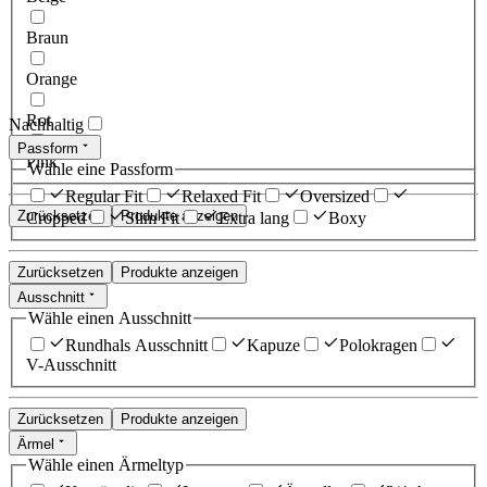
Braun
Orange
Rot
Nachhaltig
Passform
Pink
Wähle eine Passform
Regular Fit
Relaxed Fit
Oversized
Zurücksetzen
Produkte anzeigen
Cropped
Slim Fit
Extra lang
Boxy
Zurücksetzen
Produkte anzeigen
Ausschnitt
Wähle einen Ausschnitt
Rundhals Ausschnitt
Kapuze
Polokragen
V-Ausschnitt
Zurücksetzen
Produkte anzeigen
Ärmel
Wähle einen Ärmeltyp