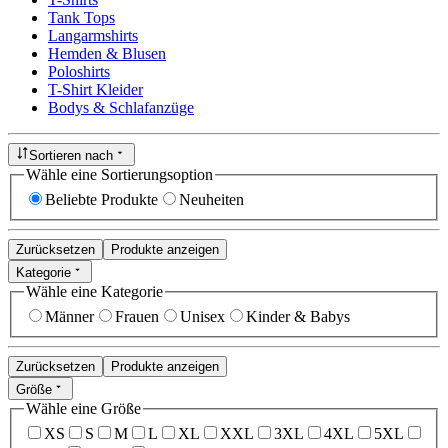
Tank Tops
Langarmshirts
Hemden & Blusen
Poloshirts
T-Shirt Kleider
Bodys & Schlafanzüge
Sortieren nach
Wähle eine Sortierungsoption
Beliebte Produkte
Neuheiten
Zurücksetzen
Produkte anzeigen
Kategorie
Wähle eine Kategorie
Männer
Frauen
Unisex
Kinder & Babys
Zurücksetzen
Produkte anzeigen
Größe
Wähle eine Größe
XS
S
M
L
XL
XXL
3XL
4XL
5XL