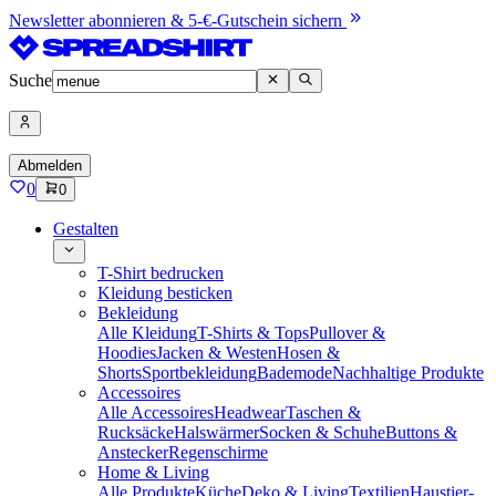
Newsletter abonnieren & 5-€-Gutschein sichern
Suche
Abmelden
0
0
Gestalten
T-Shirt bedrucken
Kleidung besticken
Bekleidung
Alle Kleidung
T-Shirts & Tops
Pullover &
Hoodies
Jacken & Westen
Hosen &
Shorts
Sportbekleidung
Bademode
Nachhaltige Produkte
Accessoires
Alle Accessoires
Headwear
Taschen &
Rucksäcke
Halswärmer
Socken & Schuhe
Buttons &
Anstecker
Regenschirme
Home & Living
Alle Produkte
Küche
Deko & Living
Textilien
Haustier-