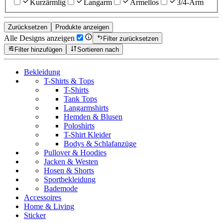
Kurzärmlig
Langarm
Ärmellos
3/4-Arm
Zurücksetzen
Produkte anzeigen
Alle Designs anzeigen
Filter zurücksetzen
Filter hinzufügen
Sortieren nach
Bekleidung
T-Shirts & Tops
T-Shirts
Tank Tops
Langarmshirts
Hemden & Blusen
Poloshirts
T-Shirt Kleider
Bodys & Schlafanzüge
Pullover & Hoodies
Jacken & Westen
Hosen & Shorts
Sportbekleidung
Bademode
Accessoires
Home & Living
Sticker