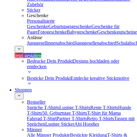
Zubehör
Sticker
Geschenke
Personalisierte
Geschenke
Geburtstagsgeschenke
Geschenke für
Paare
Fotogeschenke
Babygeschenke
Geschenkgutscheine
Anlässe
Junggesellinnenabschied
Junggesellenabschied
Schulabsc
Jetzt gestalten
Bedrucke Dein Produkt
Designs hochladen oder
entdecken
Besticke Dein Produkt
Entdecke kreative Stickmotive
Shoppen
Bestseller
Sprüche T-Shirts
Lustige T-Shirts
Rente T-Shirts
Hunde
T-Shirts
50. Geburtstag T-Shirts
T-Shirt für Mama
Fahrrad T-Shirt
Partner T-Shirts
Retro T-Shirts
Tassen mit
Sprüchen
Lustige Sticker
Abi Hoodies
Männer
Alle Männer Produkte
Bestickte Kleidung
T-Shirts &