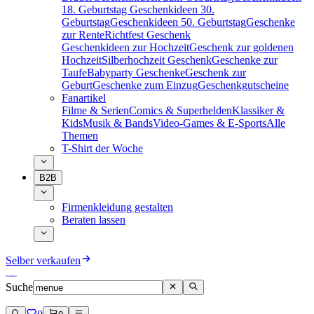
18. Geburtstag
Geschenkideen 30.
Geburtstag
Geschenkideen 50. Geburtstag
Geschenke
zur Rente
Richtfest Geschenk
Geschenkideen zur Hochzeit
Geschenk zur goldenen
Hochzeit
Silberhochzeit Geschenk
Geschenke zur
Taufe
Babyparty Geschenke
Geschenk zur
Geburt
Geschenke zum Einzug
Geschenkgutscheine
Fanartikel
Filme & Serien
Comics & Superhelden
Klassiker &
Kids
Musik & Bands
Video-Games & E-Sports
Alle
Themen
T-Shirt der Woche
B2B
Firmenkleidung gestalten
Beraten lassen
Selber verkaufen
Suche