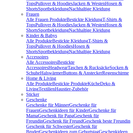
Tops
Pullover & Hoodies
Jacken & Westen
Hosen &
Shorts
Sportbekleidung
Nachhaltige Kleidung
Frauen
Alle Frauen Produkte
Bestickte Kleidung
T-Shirts &
Tops
Pullover & Hoodies
Jacken & Westen
Hosen &
Shorts
Sportbekleidung
Nachhaltige Kleidung
Kinder & Babys
Alle Produkte
Bestickte Kleidung
T-Shirts &
Tops
Pullover & Hoodies
Hosen &
Shorts
Sportbekleidung
Nachhaltige Kleidung
Accessoires
Alle Accessoires
Bestickte
Accessoires
Headwear
Taschen & Rucksäcke
Socken &
Schuhe
Halswärmer
Buttons & Anstecker
Regenschirme
Home & Living
Alle Produkte
Bestickte Produkte
Küche
Deko &
Living
Textilien
Haustier-Zubehör
Sticker
Geschenke
Geschenke für Männer
Geschenke für
Frauen
Geschenkideen für Kinder
Geschenke für
Mama
Geschenk für Papa
Geschenk für
Freundin
Geschenk für Freund
Geschenk beste Freundin
Geschenk für Schwester
Geschenk für
Bruder
Geschenkideen zum Geburtstag
Geschenkideen