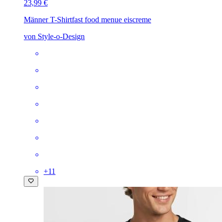
23,99 €
Männer T-Shirt
fast food menue eiscreme
von Style-o-Design
+
11