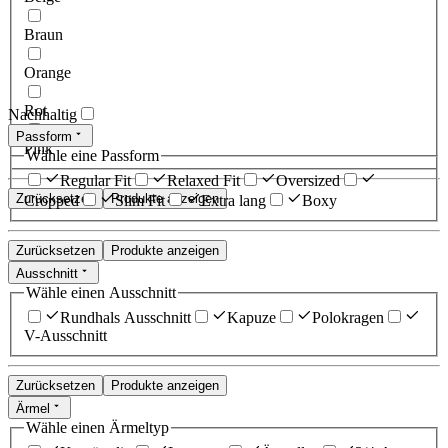
Braun
Orange
Rot
Nachhaltig
Passform
Pink
Wähle eine Passform
Regular Fit
Relaxed Fit
Oversized
Zurücksetzen
Produkte anzeigen
Cropped
Slim Fit
Extra lang
Boxy
Zurücksetzen
Produkte anzeigen
Ausschnitt
Wähle einen Ausschnitt
Rundhals Ausschnitt
Kapuze
Polokragen
V-Ausschnitt
Zurücksetzen
Produkte anzeigen
Ärmel
Wähle einen Ärmeltyp