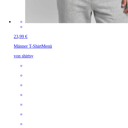
23,99 €
Männer T-Shirt
Menü
von shirtsy