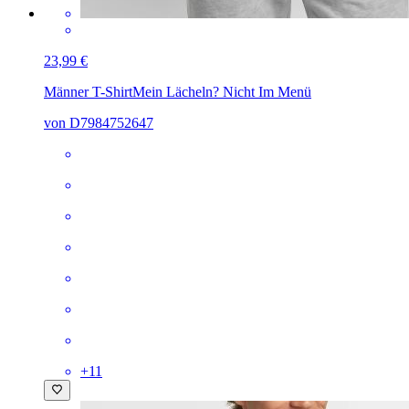
23,99 €
Männer T-Shirt
Mein Lächeln? Nicht Im Menü
von D7984752647
+
11