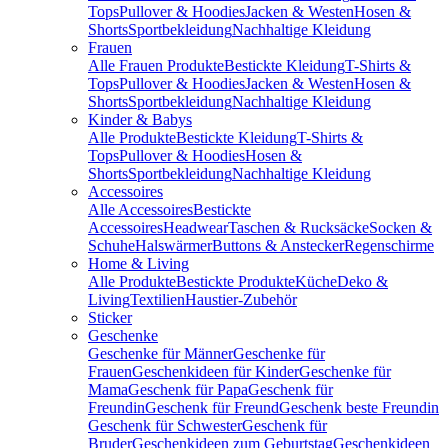
Tops
Pullover & Hoodies
Jacken & Westen
Hosen &
Shorts
Sportbekleidung
Nachhaltige Kleidung
Frauen
Alle Frauen Produkte
Bestickte Kleidung
T-Shirts &
Tops
Pullover & Hoodies
Jacken & Westen
Hosen &
Shorts
Sportbekleidung
Nachhaltige Kleidung
Kinder & Babys
Alle Produkte
Bestickte Kleidung
T-Shirts &
Tops
Pullover & Hoodies
Hosen &
Shorts
Sportbekleidung
Nachhaltige Kleidung
Accessoires
Alle Accessoires
Bestickte
Accessoires
Headwear
Taschen & Rucksäcke
Socken &
Schuhe
Halswärmer
Buttons & Anstecker
Regenschirme
Home & Living
Alle Produkte
Bestickte Produkte
Küche
Deko &
Living
Textilien
Haustier-Zubehör
Sticker
Geschenke
Geschenke für Männer
Geschenke für
Frauen
Geschenkideen für Kinder
Geschenke für
Mama
Geschenk für Papa
Geschenk für
Freundin
Geschenk für Freund
Geschenk beste Freundin
Geschenk für Schwester
Geschenk für
Bruder
Geschenkideen zum Geburtstag
Geschenkideen