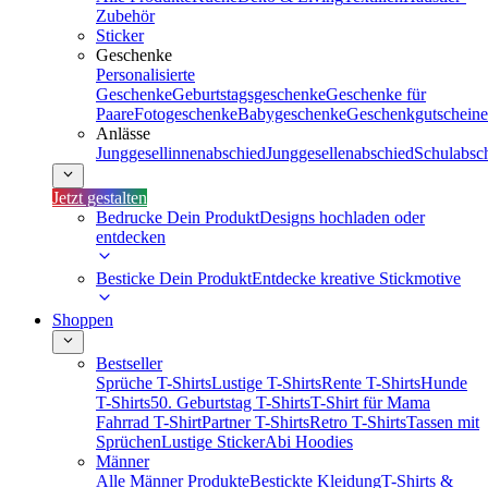
Zubehör
Sticker
Geschenke
Personalisierte
Geschenke
Geburtstagsgeschenke
Geschenke für
Paare
Fotogeschenke
Babygeschenke
Geschenkgutscheine
Anlässe
Junggesellinnenabschied
Junggesellenabschied
Schulabsc
Jetzt gestalten
Bedrucke Dein Produkt
Designs hochladen oder
entdecken
Besticke Dein Produkt
Entdecke kreative Stickmotive
Shoppen
Bestseller
Sprüche T-Shirts
Lustige T-Shirts
Rente T-Shirts
Hunde
T-Shirts
50. Geburtstag T-Shirts
T-Shirt für Mama
Fahrrad T-Shirt
Partner T-Shirts
Retro T-Shirts
Tassen mit
Sprüchen
Lustige Sticker
Abi Hoodies
Männer
Alle Männer Produkte
Bestickte Kleidung
T-Shirts &