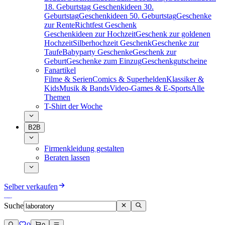
18. Geburtstag
Geschenkideen 30.
Geburtstag
Geschenkideen 50. Geburtstag
Geschenke
zur Rente
Richtfest Geschenk
Geschenkideen zur Hochzeit
Geschenk zur goldenen
Hochzeit
Silberhochzeit Geschenk
Geschenke zur
Taufe
Babyparty Geschenke
Geschenk zur
Geburt
Geschenke zum Einzug
Geschenkgutscheine
Fanartikel
Filme & Serien
Comics & Superhelden
Klassiker &
Kids
Musik & Bands
Video-Games & E-Sports
Alle
Themen
T-Shirt der Woche
B2B
Firmenkleidung gestalten
Beraten lassen
Selber verkaufen
Suche