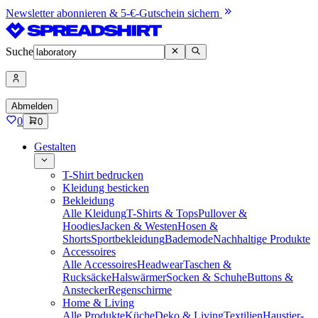
Newsletter abonnieren & 5-€-Gutschein sichern
Suche
Abmelden
0
0
Gestalten
T-Shirt bedrucken
Kleidung besticken
Bekleidung
Alle Kleidung
T-Shirts & Tops
Pullover &
Hoodies
Jacken & Westen
Hosen &
Shorts
Sportbekleidung
Bademode
Nachhaltige Produkte
Accessoires
Alle Accessoires
Headwear
Taschen &
Rucksäcke
Halswärmer
Socken & Schuhe
Buttons &
Anstecker
Regenschirme
Home & Living
Alle Produkte
Küche
Deko & Living
Textilien
Haustier-