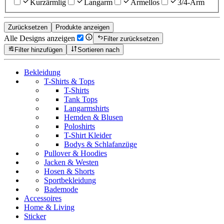
Kurzärmlig
Langarm
Ärmellos
3/4-Arm
Zurücksetzen
Produkte anzeigen
Alle Designs anzeigen
Filter zurücksetzen
Filter hinzufügen
Sortieren nach
Bekleidung
T-Shirts & Tops
T-Shirts
Tank Tops
Langarmshirts
Hemden & Blusen
Poloshirts
T-Shirt Kleider
Bodys & Schlafanzüge
Pullover & Hoodies
Jacken & Westen
Hosen & Shorts
Sportbekleidung
Bademode
Accessoires
Home & Living
Sticker