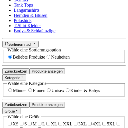
Tank Tops
Langarmshirts
Hemden & Blusen
Poloshirts
T-Shirt Kleider
Bodys & Schlafanzüge
Sortieren nach
Wähle eine Sortierungsoption
Beliebte Produkte
Neuheiten
Zurücksetzen
Produkte anzeigen
Kategorie
Wähle eine Kategorie
Männer
Frauen
Unisex
Kinder & Babys
Zurücksetzen
Produkte anzeigen
Größe
Wähle eine Größe
XS
S
M
L
XL
XXL
3XL
4XL
5XL