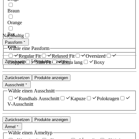
Braun
Orange
Rot
Nachhaltig
Passform
Pink
Wähle eine Passform
Regular Fit
Relaxed Fit
Oversized
Zurücksetzen
Produkte anzeigen
Cropped
Slim Fit
Extra lang
Boxy
Zurücksetzen
Produkte anzeigen
Ausschnitt
Wähle einen Ausschnitt
Rundhals Ausschnitt
Kapuze
Polokragen
V-Ausschnitt
Zurücksetzen
Produkte anzeigen
Ärmel
Wähle einen Ärmeltyp