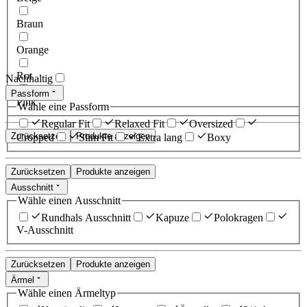
Braun
Orange
Rot
Nachhaltig
Passform
Pink
Wähle eine Passform
Regular Fit
Relaxed Fit
Oversized
Zurücksetzen
Produkte anzeigen
Cropped
Slim Fit
Extra lang
Boxy
Zurücksetzen
Produkte anzeigen
Ausschnitt
Wähle einen Ausschnitt
Rundhals Ausschnitt
Kapuze
Polokragen
V-Ausschnitt
Zurücksetzen
Produkte anzeigen
Ärmel
Wähle einen Ärmeltyp