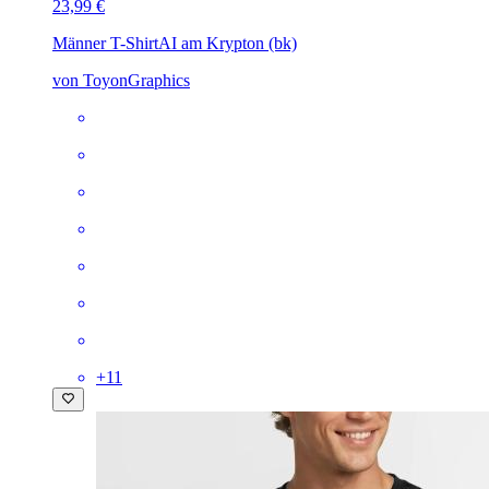
23,99 €
Männer T-Shirt
AI am Krypton (bk)
von ToyonGraphics
+
11