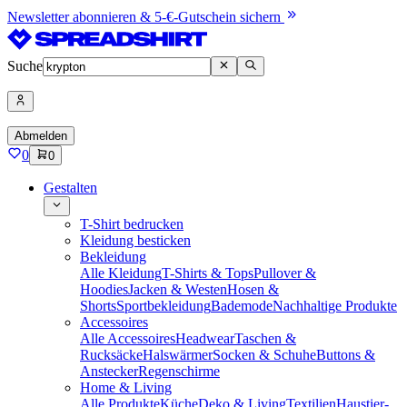
Newsletter abonnieren & 5-€-Gutschein sichern
Suche
Abmelden
0
0
Gestalten
T-Shirt bedrucken
Kleidung besticken
Bekleidung
Alle Kleidung
T-Shirts & Tops
Pullover &
Hoodies
Jacken & Westen
Hosen &
Shorts
Sportbekleidung
Bademode
Nachhaltige Produkte
Accessoires
Alle Accessoires
Headwear
Taschen &
Rucksäcke
Halswärmer
Socken & Schuhe
Buttons &
Anstecker
Regenschirme
Home & Living
Alle Produkte
Küche
Deko & Living
Textilien
Haustier-