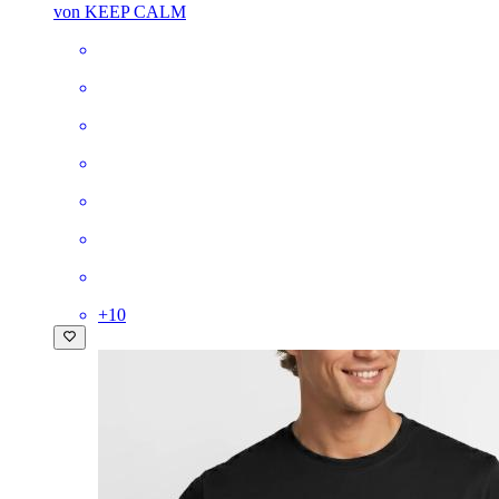
von KEEP CALM
+
10