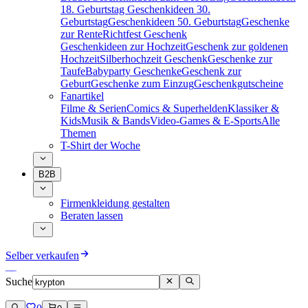
18. Geburtstag
Geschenkideen 30.
Geburtstag
Geschenkideen 50. Geburtstag
Geschenke
zur Rente
Richtfest Geschenk
Geschenkideen zur Hochzeit
Geschenk zur goldenen
Hochzeit
Silberhochzeit Geschenk
Geschenke zur
Taufe
Babyparty Geschenke
Geschenk zur
Geburt
Geschenke zum Einzug
Geschenkgutscheine
Fanartikel
Filme & Serien
Comics & Superhelden
Klassiker &
Kids
Musik & Bands
Video-Games & E-Sports
Alle
Themen
T-Shirt der Woche
B2B
Firmenkleidung gestalten
Beraten lassen
Selber verkaufen
Suche