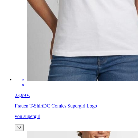
23,99 €
Frauen T-Shirt
DC Comics Supergirl Logo
von supergirl