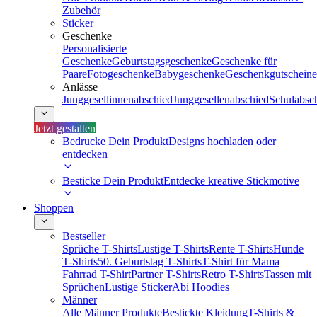
Zubehör
Sticker
Geschenke
Personalisierte
Geschenke
Geburtstagsgeschenke
Geschenke für
Paare
Fotogeschenke
Babygeschenke
Geschenkgutscheine
Anlässe
Junggesellinnenabschied
Junggesellenabschied
Schulabsc
Jetzt gestalten
Bedrucke Dein Produkt
Designs hochladen oder
entdecken
Besticke Dein Produkt
Entdecke kreative Stickmotive
Shoppen
Bestseller
Sprüche T-Shirts
Lustige T-Shirts
Rente T-Shirts
Hunde
T-Shirts
50. Geburtstag T-Shirts
T-Shirt für Mama
Fahrrad T-Shirt
Partner T-Shirts
Retro T-Shirts
Tassen mit
Sprüchen
Lustige Sticker
Abi Hoodies
Männer
Alle Männer Produkte
Bestickte Kleidung
T-Shirts &