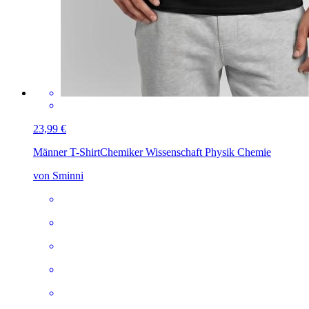
23,99 €
Männer T-Shirt
Chemiker Wissenschaft Physik Chemie
von Sminni