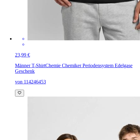
23,99 €
Männer T-Shirt
Chemie Chemiker Periodensystem Edelgase
Geschenk
von 114246453