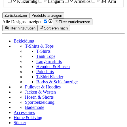
Kurzärmlig
Langarm
Ärmellos
3/4-Arm
Zurücksetzen
Produkte anzeigen
Alle Designs anzeigen
Filter zurücksetzen
Filter hinzufügen
Sortieren nach
Bekleidung
T-Shirts & Tops
T-Shirts
Tank Tops
Langarmshirts
Hemden & Blusen
Poloshirts
T-Shirt Kleider
Bodys & Schlafanzüge
Pullover & Hoodies
Jacken & Westen
Hosen & Shorts
Sportbekleidung
Bademode
Accessoires
Home & Living
Sticker