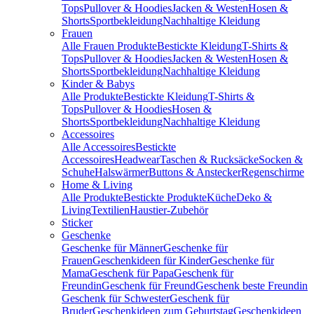
Tops
Pullover & Hoodies
Jacken & Westen
Hosen &
Shorts
Sportbekleidung
Nachhaltige Kleidung
Frauen
Alle Frauen Produkte
Bestickte Kleidung
T-Shirts &
Tops
Pullover & Hoodies
Jacken & Westen
Hosen &
Shorts
Sportbekleidung
Nachhaltige Kleidung
Kinder & Babys
Alle Produkte
Bestickte Kleidung
T-Shirts &
Tops
Pullover & Hoodies
Hosen &
Shorts
Sportbekleidung
Nachhaltige Kleidung
Accessoires
Alle Accessoires
Bestickte
Accessoires
Headwear
Taschen & Rucksäcke
Socken &
Schuhe
Halswärmer
Buttons & Anstecker
Regenschirme
Home & Living
Alle Produkte
Bestickte Produkte
Küche
Deko &
Living
Textilien
Haustier-Zubehör
Sticker
Geschenke
Geschenke für Männer
Geschenke für
Frauen
Geschenkideen für Kinder
Geschenke für
Mama
Geschenk für Papa
Geschenk für
Freundin
Geschenk für Freund
Geschenk beste Freundin
Geschenk für Schwester
Geschenk für
Bruder
Geschenkideen zum Geburtstag
Geschenkideen