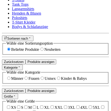
Tank Tops
Langarmshirts
Hemden & Blusen
Poloshirts
T-Shirt Kleider
Bodys & Schlafanzüge
Sortieren nach
Wähle eine Sortierungsoption
Beliebte Produkte
Neuheiten
Zurücksetzen
Produkte anzeigen
Kategorie
Wähle eine Kategorie
Männer
Frauen
Unisex
Kinder & Babys
Zurücksetzen
Produkte anzeigen
Größe
Wähle eine Größe
XS
S
M
L
XL
XXL
3XL
4XL
5XL