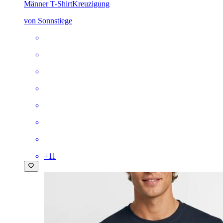
Männer T-Shirt
Kreuzigung
von Sonnstiege
+
11