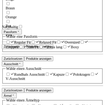
Braun
Orange
Rot
Nachhaltig
Passform
Pink
Wähle eine Passform
Regular Fit
Relaxed Fit
Oversized
Zurücksetzen
Produkte anzeigen
Cropped
Slim Fit
Extra lang
Boxy
Zurücksetzen
Produkte anzeigen
Ausschnitt
Wähle einen Ausschnitt
Rundhals Ausschnitt
Kapuze
Polokragen
V-Ausschnitt
Zurücksetzen
Produkte anzeigen
Ärmel
Wähle einen Ärmeltyp