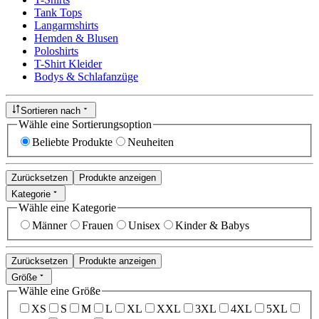
Tank Tops
Langarmshirts
Hemden & Blusen
Poloshirts
T-Shirt Kleider
Bodys & Schlafanzüge
Sortieren nach
Wähle eine Sortierungsoption
Beliebte Produkte
Neuheiten
Zurücksetzen
Produkte anzeigen
Kategorie
Wähle eine Kategorie
Männer
Frauen
Unisex
Kinder & Babys
Zurücksetzen
Produkte anzeigen
Größe
Wähle eine Größe
XS
S
M
L
XL
XXL
3XL
4XL
5XL