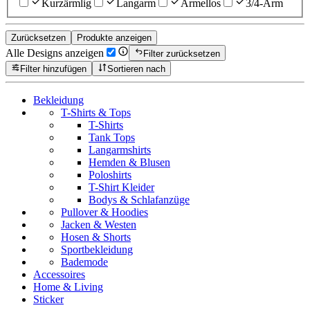
Kurzärmlig
Langarm
Ärmellos
3/4-Arm
Zurücksetzen
Produkte anzeigen
Alle Designs anzeigen
Filter zurücksetzen
Filter hinzufügen
Sortieren nach
Bekleidung
T-Shirts & Tops
T-Shirts
Tank Tops
Langarmshirts
Hemden & Blusen
Poloshirts
T-Shirt Kleider
Bodys & Schlafanzüge
Pullover & Hoodies
Jacken & Westen
Hosen & Shorts
Sportbekleidung
Bademode
Accessoires
Home & Living
Sticker