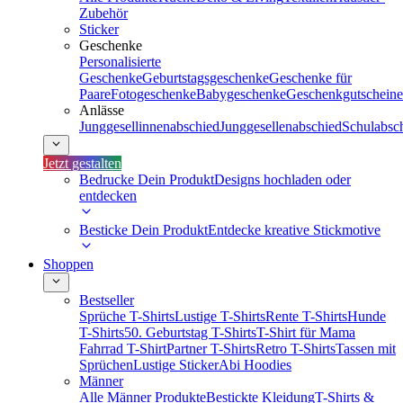
Zubehör
Sticker
Geschenke
Personalisierte
Geschenke
Geburtstagsgeschenke
Geschenke für
Paare
Fotogeschenke
Babygeschenke
Geschenkgutscheine
Anlässe
Junggesellinnenabschied
Junggesellenabschied
Schulabsc
Jetzt gestalten
Bedrucke Dein Produkt
Designs hochladen oder
entdecken
Besticke Dein Produkt
Entdecke kreative Stickmotive
Shoppen
Bestseller
Sprüche T-Shirts
Lustige T-Shirts
Rente T-Shirts
Hunde
T-Shirts
50. Geburtstag T-Shirts
T-Shirt für Mama
Fahrrad T-Shirt
Partner T-Shirts
Retro T-Shirts
Tassen mit
Sprüchen
Lustige Sticker
Abi Hoodies
Männer
Alle Männer Produkte
Bestickte Kleidung
T-Shirts &