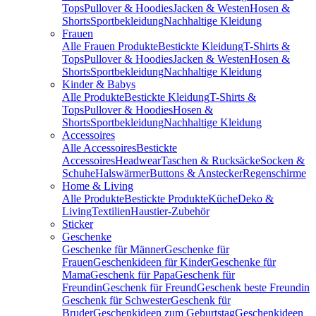
Tops
Pullover & Hoodies
Jacken & Westen
Hosen &
Shorts
Sportbekleidung
Nachhaltige Kleidung
Frauen
Alle Frauen Produkte
Bestickte Kleidung
T-Shirts &
Tops
Pullover & Hoodies
Jacken & Westen
Hosen &
Shorts
Sportbekleidung
Nachhaltige Kleidung
Kinder & Babys
Alle Produkte
Bestickte Kleidung
T-Shirts &
Tops
Pullover & Hoodies
Hosen &
Shorts
Sportbekleidung
Nachhaltige Kleidung
Accessoires
Alle Accessoires
Bestickte
Accessoires
Headwear
Taschen & Rucksäcke
Socken &
Schuhe
Halswärmer
Buttons & Anstecker
Regenschirme
Home & Living
Alle Produkte
Bestickte Produkte
Küche
Deko &
Living
Textilien
Haustier-Zubehör
Sticker
Geschenke
Geschenke für Männer
Geschenke für
Frauen
Geschenkideen für Kinder
Geschenke für
Mama
Geschenk für Papa
Geschenk für
Freundin
Geschenk für Freund
Geschenk beste Freundin
Geschenk für Schwester
Geschenk für
Bruder
Geschenkideen zum Geburtstag
Geschenkideen