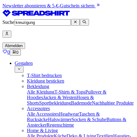
Newsletter abonnieren & 5-€-Gutschein sichern
Suche
Abmelden
0
0
Gestalten
T-Shirt bedrucken
Kleidung besticken
Bekleidung
Alle Kleidung
T-Shirts & Tops
Pullover &
Hoodies
Jacken & Westen
Hosen &
Shorts
Sportbekleidung
Bademode
Nachhaltige Produkte
Accessoires
Alle Accessoires
Headwear
Taschen &
Rucksäcke
Halswärmer
Socken & Schuhe
Buttons &
Anstecker
Regenschirme
Home & Living
Alle Produkte
Küche
Deko & Living
Textilien
Haustier-