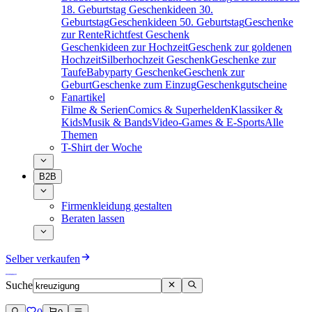
18. Geburtstag
Geschenkideen 30.
Geburtstag
Geschenkideen 50. Geburtstag
Geschenke
zur Rente
Richtfest Geschenk
Geschenkideen zur Hochzeit
Geschenk zur goldenen
Hochzeit
Silberhochzeit Geschenk
Geschenke zur
Taufe
Babyparty Geschenke
Geschenk zur
Geburt
Geschenke zum Einzug
Geschenkgutscheine
Fanartikel
Filme & Serien
Comics & Superhelden
Klassiker &
Kids
Musik & Bands
Video-Games & E-Sports
Alle
Themen
T-Shirt der Woche
B2B
Firmenkleidung gestalten
Beraten lassen
Selber verkaufen
Suche