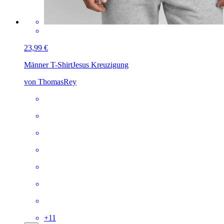
23,99 €
Männer T-Shirt
Jesus Kreuzigung
von ThomasRey
+
11