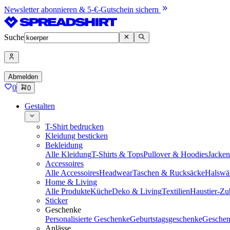
Newsletter abonnieren & 5-€-Gutschein sichern
Suche
Abmelden
0
0
Gestalten
T-Shirt bedrucken
Kleidung besticken
Bekleidung
Alle Kleidung
T-Shirts & Tops
Pullover & Hoodies
Jacke
Accessoires
Alle Accessoires
Headwear
Taschen & Rucksäcke
Halswä
Home & Living
Alle Produkte
Küche
Deko & Living
Textilien
Haustier-Zu
Sticker
Geschenke
Personalisierte Geschenke
Geburtstagsgeschenke
Geschen
Anlässe