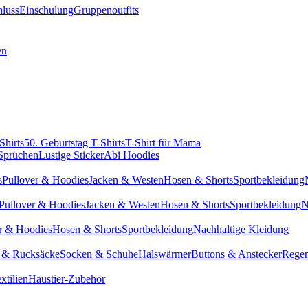
hluss
Einschulung
Gruppenoutfits
en
Shirts
50. Geburtstag T-Shirts
T-Shirt für Mama
 Sprüchen
Lustige Sticker
Abi Hoodies
s
Pullover & Hoodies
Jacken & Westen
Hosen & Shorts
Sportbekleidung
Pullover & Hoodies
Jacken & Westen
Hosen & Shorts
Sportbekleidung
N
r & Hoodies
Hosen & Shorts
Sportbekleidung
Nachhaltige Kleidung
 & Rucksäcke
Socken & Schuhe
Halswärmer
Buttons & Anstecker
Regen
xtilien
Haustier-Zubehör