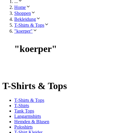
...
Home
Shoppen
Bekleidung
T-Shirts & Tops
"koerper"
"
koerper
"
T-Shirts & Tops
T-Shirts & Tops
T-Shirts
Tank Tops
Langarmshirts
Hemden & Blusen
Poloshirts
T-Shirt Kleider