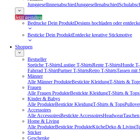
Junggesellinnenabschied
Junggesellenabschied
Schulabsc
Jetzt gestalten
Bedrucke Dein Produkt
Designs hochladen oder entdeck
Besticke Dein Produkt
Entdecke kreative Stickmotive
Shoppen
Bestseller
Sprüche T-Shirts
Lustige T-Shirts
Rente T-Shirts
Hunde T-
Fahrrad T-Shirt
Partner T-Shirts
Retro T-Shirts
Tassen mit
Männer
Alle Männer Produkte
Bestickte Kleidung
T-Shirts & Top
Frauen
Alle Frauen Produkte
Bestickte Kleidung
T-Shirts & Tops
Kinder & Babys
Alle Produkte
Bestickte Kleidung
T-Shirts & Tops
Pullove
Accessoires
Alle Accessoires
Bestickte Accessoires
Headwear
Taschen
Home & Living
Alle Produkte
Bestickte Produkte
Küche
Deko & Living
Te
Sticker
Geschenke