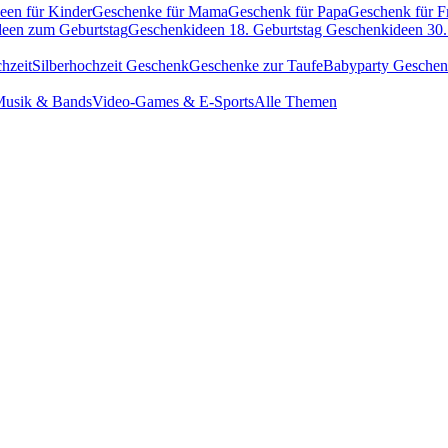
een für Kinder
Geschenke für Mama
Geschenk für Papa
Geschenk für F
een zum Geburtstag
Geschenkideen 18. Geburtstag
Geschenkideen 30.
hzeit
Silberhochzeit Geschenk
Geschenke zur Taufe
Babyparty Gesche
usik & Bands
Video-Games & E-Sports
Alle Themen