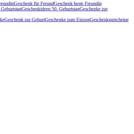
reundin
Geschenk für Freund
Geschenk beste Freundin
 Geburtstag
Geschenkideen 50. Geburtstag
Geschenke zur
nke
Geschenk zur Geburt
Geschenke zum Einzug
Geschenkgutscheine