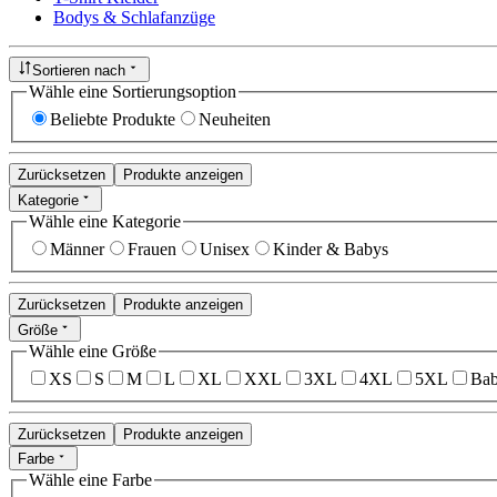
Bodys & Schlafanzüge
Sortieren nach
Wähle eine Sortierungsoption
Beliebte Produkte
Neuheiten
Zurücksetzen
Produkte anzeigen
Kategorie
Wähle eine Kategorie
Männer
Frauen
Unisex
Kinder & Babys
Zurücksetzen
Produkte anzeigen
Größe
Wähle eine Größe
XS
S
M
L
XL
XXL
3XL
4XL
5XL
Bab
Zurücksetzen
Produkte anzeigen
Farbe
Wähle eine Farbe