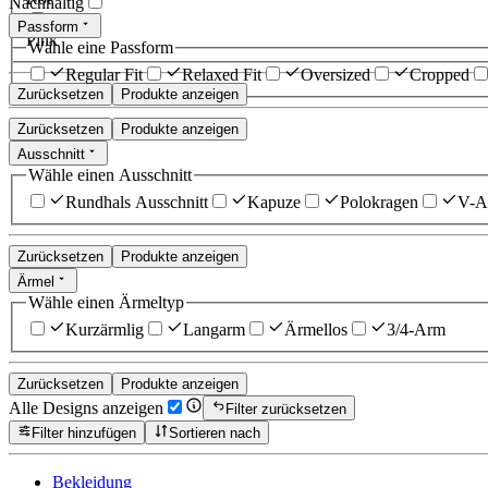
Nachhaltig
Passform
Pink
Wähle eine Passform
Regular Fit
Relaxed Fit
Oversized
Cropped
Zurücksetzen
Produkte anzeigen
Zurücksetzen
Produkte anzeigen
Ausschnitt
Wähle einen Ausschnitt
Rundhals Ausschnitt
Kapuze
Polokragen
V-Au
Zurücksetzen
Produkte anzeigen
Ärmel
Wähle einen Ärmeltyp
Kurzärmlig
Langarm
Ärmellos
3/4-Arm
Zurücksetzen
Produkte anzeigen
Alle Designs anzeigen
Filter zurücksetzen
Filter hinzufügen
Sortieren nach
Bekleidung