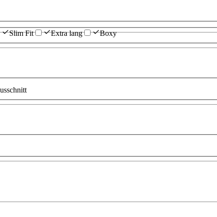
Slim Fit
Extra lang
Boxy
sschnitt