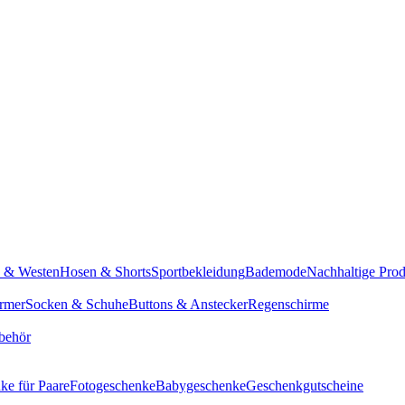
n & Westen
Hosen & Shorts
Sportbekleidung
Bademode
Nachhaltige Pro
rmer
Socken & Schuhe
Buttons & Anstecker
Regenschirme
behör
ke für Paare
Fotogeschenke
Babygeschenke
Geschenkgutscheine