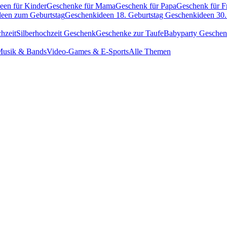
een für Kinder
Geschenke für Mama
Geschenk für Papa
Geschenk für F
een zum Geburtstag
Geschenkideen 18. Geburtstag
Geschenkideen 30.
hzeit
Silberhochzeit Geschenk
Geschenke zur Taufe
Babyparty Gesche
usik & Bands
Video-Games & E-Sports
Alle Themen