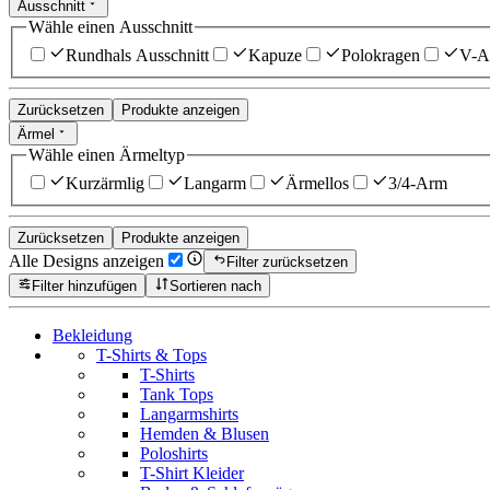
Ausschnitt
Wähle einen Ausschnitt
Rundhals Ausschnitt
Kapuze
Polokragen
V-Au
Zurücksetzen
Produkte anzeigen
Ärmel
Wähle einen Ärmeltyp
Kurzärmlig
Langarm
Ärmellos
3/4-Arm
Zurücksetzen
Produkte anzeigen
Alle Designs anzeigen
Filter zurücksetzen
Filter hinzufügen
Sortieren nach
Bekleidung
T-Shirts & Tops
T-Shirts
Tank Tops
Langarmshirts
Hemden & Blusen
Poloshirts
T-Shirt Kleider