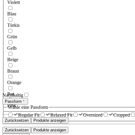
Violett
Blau
Türkis
Grün
Gelb
Beige
Braun
Orange
Rot
Nachhaltig
Passform
Pink
Wähle eine Passform
Regular Fit
Relaxed Fit
Oversized
Cropped
Zurücksetzen
Produkte anzeigen
Zurücksetzen
Produkte anzeigen