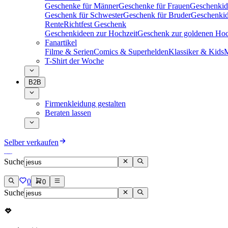
Geschenke für Männer
Geschenke für Frauen
Geschenkid
Geschenk für Schwester
Geschenk für Bruder
Geschenkid
Rente
Richtfest Geschenk
Geschenkideen zur Hochzeit
Geschenk zur goldenen Hoc
Fanartikel
Filme & Serien
Comics & Superhelden
Klassiker & Kids
M
T-Shirt der Woche
B2B
Firmenkleidung gestalten
Beraten lassen
Selber verkaufen
Suche
0
0
Suche