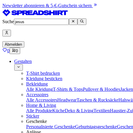
Newsletter abonnieren & 5-€-Gutschein sichern
Suche
Abmelden
0
0
Gestalten
T-Shirt bedrucken
Kleidung besticken
Bekleidung
Alle Kleidung
T-Shirts & Tops
Pullover & Hoodies
Jacke
Accessoires
Alle Accessoires
Headwear
Taschen & Rucksäcke
Halswä
Home & Living
Alle Produkte
Küche
Deko & Living
Textilien
Haustier-Zu
Sticker
Geschenke
Personalisierte Geschenke
Geburtstagsgeschenke
Geschen
Anlässe