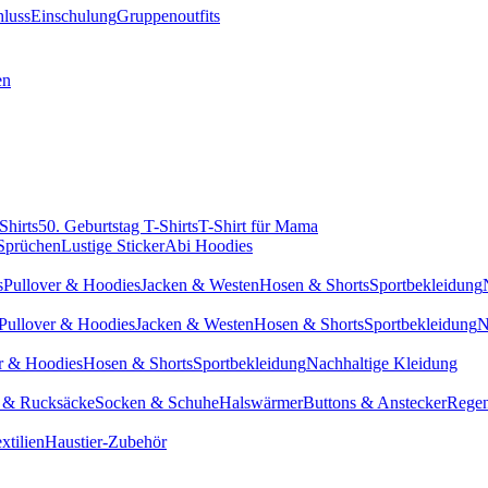
hluss
Einschulung
Gruppenoutfits
en
Shirts
50. Geburtstag T-Shirts
T-Shirt für Mama
 Sprüchen
Lustige Sticker
Abi Hoodies
s
Pullover & Hoodies
Jacken & Westen
Hosen & Shorts
Sportbekleidung
Pullover & Hoodies
Jacken & Westen
Hosen & Shorts
Sportbekleidung
N
r & Hoodies
Hosen & Shorts
Sportbekleidung
Nachhaltige Kleidung
 & Rucksäcke
Socken & Schuhe
Halswärmer
Buttons & Anstecker
Regen
xtilien
Haustier-Zubehör