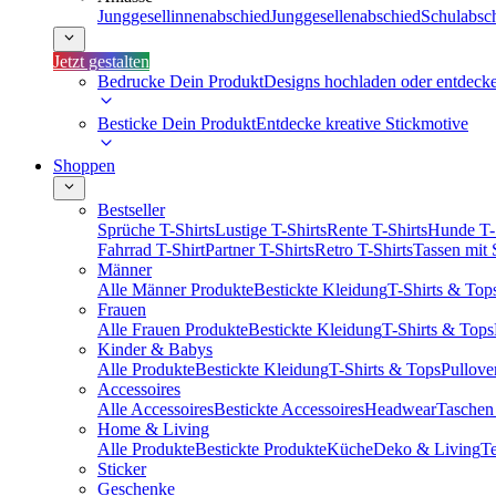
Junggesellinnenabschied
Junggesellenabschied
Schulabsc
Jetzt gestalten
Bedrucke Dein Produkt
Designs hochladen oder entdeck
Besticke Dein Produkt
Entdecke kreative Stickmotive
Shoppen
Bestseller
Sprüche T-Shirts
Lustige T-Shirts
Rente T-Shirts
Hunde T-
Fahrrad T-Shirt
Partner T-Shirts
Retro T-Shirts
Tassen mit
Männer
Alle Männer Produkte
Bestickte Kleidung
T-Shirts & Top
Frauen
Alle Frauen Produkte
Bestickte Kleidung
T-Shirts & Tops
Kinder & Babys
Alle Produkte
Bestickte Kleidung
T-Shirts & Tops
Pullove
Accessoires
Alle Accessoires
Bestickte Accessoires
Headwear
Taschen
Home & Living
Alle Produkte
Bestickte Produkte
Küche
Deko & Living
Te
Sticker
Geschenke