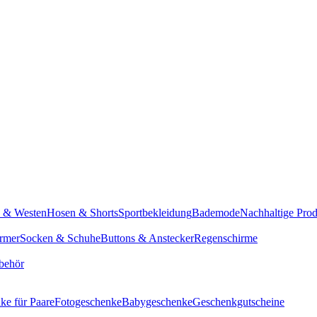
n & Westen
Hosen & Shorts
Sportbekleidung
Bademode
Nachhaltige Pro
rmer
Socken & Schuhe
Buttons & Anstecker
Regenschirme
behör
ke für Paare
Fotogeschenke
Babygeschenke
Geschenkgutscheine