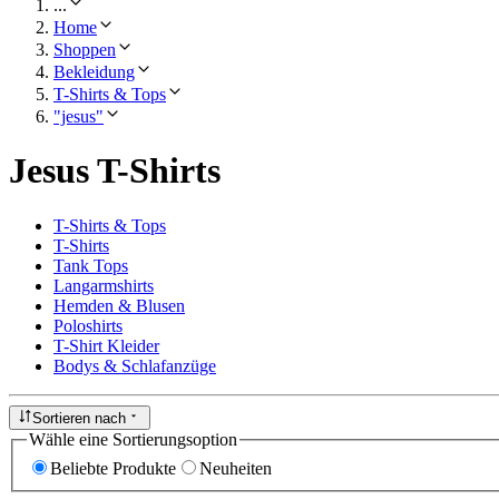
...
Home
Shoppen
Bekleidung
T-Shirts & Tops
"jesus"
Jesus T-Shirts
T-Shirts & Tops
T-Shirts
Tank Tops
Langarmshirts
Hemden & Blusen
Poloshirts
T-Shirt Kleider
Bodys & Schlafanzüge
Sortieren nach
Wähle eine Sortierungsoption
Beliebte Produkte
Neuheiten