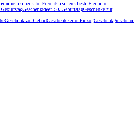
reundin
Geschenk für Freund
Geschenk beste Freundin
 Geburtstag
Geschenkideen 50. Geburtstag
Geschenke zur
nke
Geschenk zur Geburt
Geschenke zum Einzug
Geschenkgutscheine