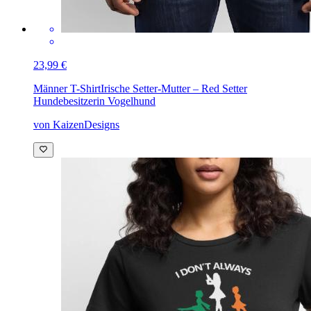
23,99 €
Männer T-Shirt
Irische Setter-Mutter – Red Setter
Hundebesitzerin Vogelhund
von KaizenDesigns