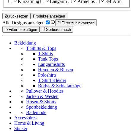
Kurzärmlig
Langarm
Ärmellos
3/4-Arm
Zurücksetzen
Produkte anzeigen
Alle Designs anzeigen
Filter zurücksetzen
Filter hinzufügen
Sortieren nach
Bekleidung
T-Shirts & Tops
T-Shirts
Tank Tops
Langarmshirts
Hemden & Blusen
Poloshirts
T-Shirt Kleider
Bodys & Schlafanzüge
Pullover & Hoodies
Jacken & Westen
Hosen & Shorts
Sportbekleidung
Bademode
Accessoires
Home & Living
Sticker