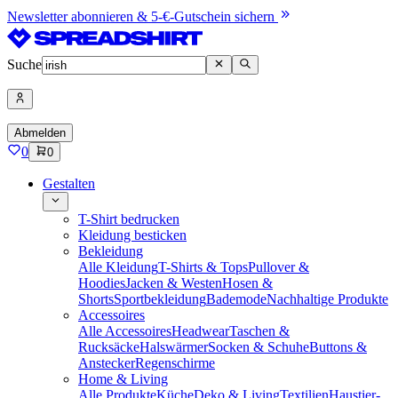
Newsletter abonnieren & 5-€-Gutschein sichern
Suche
Abmelden
0
0
Gestalten
T-Shirt bedrucken
Kleidung besticken
Bekleidung
Alle Kleidung
T-Shirts & Tops
Pullover &
Hoodies
Jacken & Westen
Hosen &
Shorts
Sportbekleidung
Bademode
Nachhaltige Produkte
Accessoires
Alle Accessoires
Headwear
Taschen &
Rucksäcke
Halswärmer
Socken & Schuhe
Buttons &
Anstecker
Regenschirme
Home & Living
Alle Produkte
Küche
Deko & Living
Textilien
Haustier-