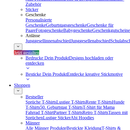
Zubehör
Sticker
Geschenke
Personalisierte
Geschenke
Geburtstagsgeschenke
Geschenke für
Paare
Fotogeschenke
Babygeschenke
Geschenkgutscheine
Anlässe
Junggesellinnenabschied
Junggesellenabschied
Schulabsc
Jetzt gestalten
Bedrucke Dein Produkt
Designs hochladen oder
entdecken
Besticke Dein Produkt
Entdecke kreative Stickmotive
Shoppen
Bestseller
Sprüche T-Shirts
Lustige T-Shirts
Rente T-Shirts
Hunde
T-Shirts
50. Geburtstag T-Shirts
T-Shirt für Mama
Fahrrad T-Shirt
Partner T-Shirts
Retro T-Shirts
Tassen mit
Sprüchen
Lustige Sticker
Abi Hoodies
Männer
Alle Männer Produkte
Bestickte Kleidung
T-Shirts &