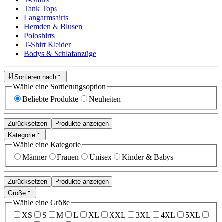
Tank Tops
Langarmshirts
Hemden & Blusen
Poloshirts
T-Shirt Kleider
Bodys & Schlafanzüge
Sortieren nach
Wähle eine Sortierungsoption
Beliebte Produkte
Neuheiten
Zurücksetzen
Produkte anzeigen
Kategorie
Wähle eine Kategorie
Männer
Frauen
Unisex
Kinder & Babys
Zurücksetzen
Produkte anzeigen
Größe
Wähle eine Größe
XS
S
M
L
XL
XXL
3XL
4XL
5XL