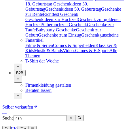
18. Geburtstag
Geschenkideen 30.
Geburtstag
Geschenkideen 50. Geburtstag
Geschenke
zur Rente
Richtfest Geschenk
Geschenkideen zur Hochzeit
Geschenk zur goldenen
Hochzeit
Silberhochzeit Geschenk
Geschenke zur
Taufe
Babyparty Geschenke
Geschenk zur
Geburt
Geschenke zum Einzug
Geschenkgutscheine
Fanartikel
Filme & Serien
Comics & Superhelden
Klassiker &
Kids
Musik & Bands
Video-Games & E-Sports
Alle
Themen
T-Shirt der Woche
B2B
Firmenkleidung gestalten
Beraten lassen
Selber verkaufen
Suche