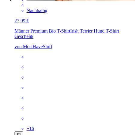
Nachhaltig
27,99 €
Männer Premium Bio T-Shirt
Irish Terrier Hund T-Shirt
Geschenk
von MustHaveStuff
+
16