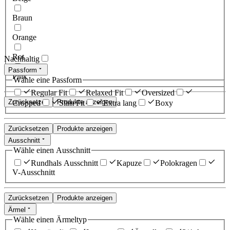
Braun
Orange
Rot
Nachhaltig
Passform
Pink
Wähle eine Passform
Regular Fit
Relaxed Fit
Oversized
Zurücksetzen
Produkte anzeigen
Cropped
Slim Fit
Extra lang
Boxy
Zurücksetzen
Produkte anzeigen
Ausschnitt
Wähle einen Ausschnitt
Rundhals Ausschnitt
Kapuze
Polokragen
V-Ausschnitt
Zurücksetzen
Produkte anzeigen
Ärmel
Wähle einen Ärmeltyp