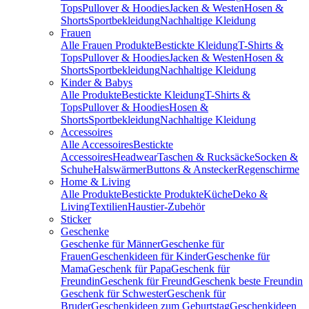
Tops
Pullover & Hoodies
Jacken & Westen
Hosen &
Shorts
Sportbekleidung
Nachhaltige Kleidung
Frauen
Alle Frauen Produkte
Bestickte Kleidung
T-Shirts &
Tops
Pullover & Hoodies
Jacken & Westen
Hosen &
Shorts
Sportbekleidung
Nachhaltige Kleidung
Kinder & Babys
Alle Produkte
Bestickte Kleidung
T-Shirts &
Tops
Pullover & Hoodies
Hosen &
Shorts
Sportbekleidung
Nachhaltige Kleidung
Accessoires
Alle Accessoires
Bestickte
Accessoires
Headwear
Taschen & Rucksäcke
Socken &
Schuhe
Halswärmer
Buttons & Anstecker
Regenschirme
Home & Living
Alle Produkte
Bestickte Produkte
Küche
Deko &
Living
Textilien
Haustier-Zubehör
Sticker
Geschenke
Geschenke für Männer
Geschenke für
Frauen
Geschenkideen für Kinder
Geschenke für
Mama
Geschenk für Papa
Geschenk für
Freundin
Geschenk für Freund
Geschenk beste Freundin
Geschenk für Schwester
Geschenk für
Bruder
Geschenkideen zum Geburtstag
Geschenkideen