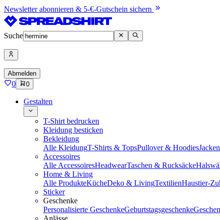
Newsletter abonnieren & 5-€-Gutschein sichern
Suche
Abmelden
0
0
Gestalten
T-Shirt bedrucken
Kleidung besticken
Bekleidung
Alle Kleidung
T-Shirts & Tops
Pullover & Hoodies
Jacke
Accessoires
Alle Accessoires
Headwear
Taschen & Rucksäcke
Halswä
Home & Living
Alle Produkte
Küche
Deko & Living
Textilien
Haustier-Zu
Sticker
Geschenke
Personalisierte Geschenke
Geburtstagsgeschenke
Geschen
Anlässe