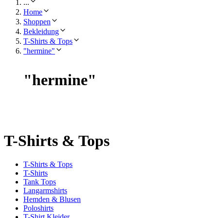
...
Home
Shoppen
Bekleidung
T-Shirts & Tops
"hermine"
"
hermine
"
T-Shirts & Tops
T-Shirts & Tops
T-Shirts
Tank Tops
Langarmshirts
Hemden & Blusen
Poloshirts
T-Shirt Kleider