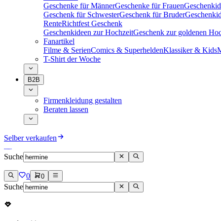
Geschenke für Männer
Geschenke für Frauen
Geschenkid
Geschenk für Schwester
Geschenk für Bruder
Geschenkid
Rente
Richtfest Geschenk
Geschenkideen zur Hochzeit
Geschenk zur goldenen Hoc
Fanartikel
Filme & Serien
Comics & Superhelden
Klassiker & Kids
M
T-Shirt der Woche
B2B
Firmenkleidung gestalten
Beraten lassen
Selber verkaufen
Suche
0
0
Suche