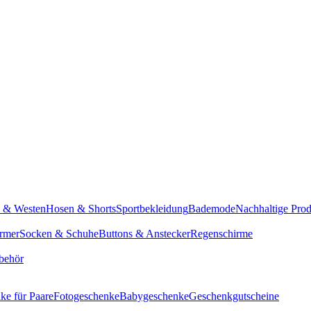
n & Westen
Hosen & Shorts
Sportbekleidung
Bademode
Nachhaltige Pro
rmer
Socken & Schuhe
Buttons & Anstecker
Regenschirme
behör
ke für Paare
Fotogeschenke
Babygeschenke
Geschenkgutscheine