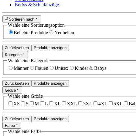
Bodys & Schlafanzüge
Sortieren nach
Wähle eine Sortierungsoption
Beliebte Produkte
Neuheiten
Zurücksetzen
Produkte anzeigen
Kategorie
Wähle eine Kategorie
Männer
Frauen
Unisex
Kinder & Babys
Zurücksetzen
Produkte anzeigen
Größe
Wähle eine Größe
XS
S
M
L
XL
XXL
3XL
4XL
5XL
Bab
Zurücksetzen
Produkte anzeigen
Farbe
Wähle eine Farbe