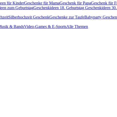
een für Kinder
Geschenke für Mama
Geschenk für Papa
Geschenk für F
een zum Geburtstag
Geschenkideen 18. Geburtstag
Geschenkideen 30.
hzeit
Silberhochzeit Geschenk
Geschenke zur Taufe
Babyparty Gesche
usik & Bands
Video-Games & E-Sports
Alle Themen