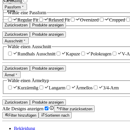
Nachhaltig
Passform
Pink
Wähle eine Passform
Regular Fit
Relaxed Fit
Oversized
Cropped
Zurücksetzen
Produkte anzeigen
Zurücksetzen
Produkte anzeigen
Ausschnitt
Wähle einen Ausschnitt
Rundhals Ausschnitt
Kapuze
Polokragen
V-Au
Zurücksetzen
Produkte anzeigen
Ärmel
Wähle einen Ärmeltyp
Kurzärmlig
Langarm
Ärmellos
3/4-Arm
Zurücksetzen
Produkte anzeigen
Alle Designs anzeigen
Filter zurücksetzen
Filter hinzufügen
Sortieren nach
Bekleidung