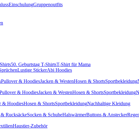
hluss
Einschulung
Gruppenoutfits
en
Shirts
50. Geburtstag T-Shirts
T-Shirt für Mama
 Sprüchen
Lustige Sticker
Abi Hoodies
s
Pullover & Hoodies
Jacken & Westen
Hosen & Shorts
Sportbekleidung
Pullover & Hoodies
Jacken & Westen
Hosen & Shorts
Sportbekleidung
N
r & Hoodies
Hosen & Shorts
Sportbekleidung
Nachhaltige Kleidung
 & Rucksäcke
Socken & Schuhe
Halswärmer
Buttons & Anstecker
Regen
xtilien
Haustier-Zubehör