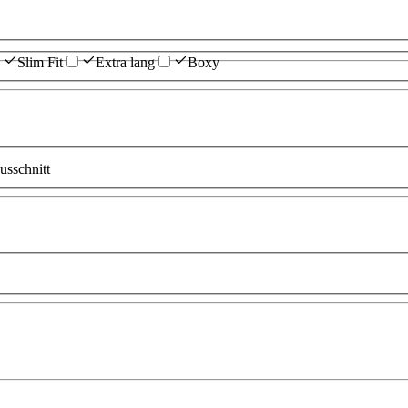
Slim Fit
Extra lang
Boxy
sschnitt