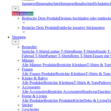
Junggesellinnenabschied
Junggesellenabschied
Schulabsc
Jetzt gestalten
Bedrucke Dein Produkt
Designs hochladen oder entdeck
Besticke Dein Produkt
Entdecke kreative Stickmotive
Shoppen
Bestseller
Sprüche T-Shirts
Lustige T-Shirts
Rente T-Shirts
Hunde T-
Fahrrad T-Shirt
Partner T-Shirts
Retro T-Shirts
Tassen mit
Männer
Alle Männer Produkte
Bestickte Kleidung
T-Shirts & Top
Frauen
Alle Frauen Produkte
Bestickte Kleidung
T-Shirts & Tops
Kinder & Babys
Alle Produkte
Bestickte Kleidung
T-Shirts & Tops
Pullove
Accessoires
Alle Accessoires
Bestickte Accessoires
Headwear
Taschen
Home & Living
Alle Produkte
Bestickte Produkte
Küche
Deko & Living
Te
Sticker
Geschenke