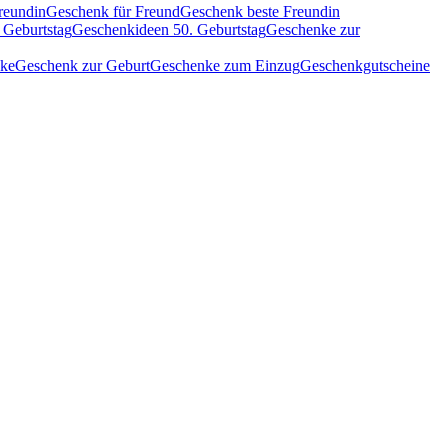
reundin
Geschenk für Freund
Geschenk beste Freundin
 Geburtstag
Geschenkideen 50. Geburtstag
Geschenke zur
nke
Geschenk zur Geburt
Geschenke zum Einzug
Geschenkgutscheine