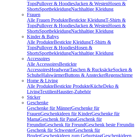
Tops
Pullover & Hoodies
Jacken & Westen
Hosen &
Shorts
Sportbekleidung
Nachhaltige Kleidung
Frauen
Alle Frauen Produkte
Bestickte Kleidung
T-Shirts &
Tops
Pullover & Hoodies
Jacken & Westen
Hosen &
Shorts
Sportbekleidung
Nachhaltige Kleidung
Kinder & Babys
Alle Produkte
Bestickte Kleidung
T-Shirts &
Tops
Pullover & Hoodies
Hosen &
Shorts
Sportbekleidung
Nachhaltige Kleidung
Accessoires
Alle Accessoires
Bestickte
Accessoires
Headwear
Taschen & Rucksäcke
Socken &
Schuhe
Halswärmer
Buttons & Anstecker
Regenschirme
Home & Living
Alle Produkte
Bestickte Produkte
Küche
Deko &
Living
Textilien
Haustier-Zubehör
Sticker
Geschenke
Geschenke für Männer
Geschenke für
Frauen
Geschenkideen für Kinder
Geschenke für
Mama
Geschenk für Papa
Geschenk für
Freundin
Geschenk für Freund
Geschenk beste Freundin
Geschenk für Schwester
Geschenk für
Bruder
Geschenkideen zum Geburtstag
Geschenkideen