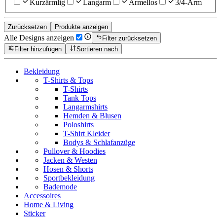
Kurzärmlig
Langarm
Ärmellos
3/4-Arm
Zurücksetzen
Produkte anzeigen
Alle Designs anzeigen
Filter zurücksetzen
Filter hinzufügen
Sortieren nach
Bekleidung
T-Shirts & Tops
T-Shirts
Tank Tops
Langarmshirts
Hemden & Blusen
Poloshirts
T-Shirt Kleider
Bodys & Schlafanzüge
Pullover & Hoodies
Jacken & Westen
Hosen & Shorts
Sportbekleidung
Bademode
Accessoires
Home & Living
Sticker