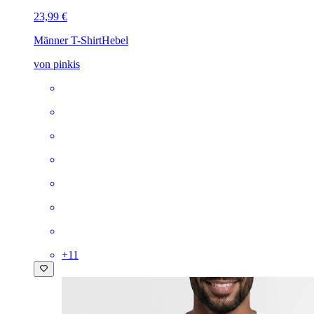
23,99 €
Männer T-Shirt
Hebel
von pinkis
+
11