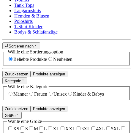
Tank Tops
Langarmshirts
Hemden & Blusen
Poloshirts
T-Shirt Kleider
Bodys & Schlafanzüge
Sortieren nach
Wähle eine Sortierungsoption
Beliebte Produkte
Neuheiten
Zurücksetzen
Produkte anzeigen
Kategorie
Wähle eine Kategorie
Männer
Frauen
Unisex
Kinder & Babys
Zurücksetzen
Produkte anzeigen
Größe
Wähle eine Größe
XS
S
M
L
XL
XXL
3XL
4XL
5XL