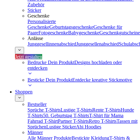
Zubehör
Sticker
Geschenke
Personalisierte
Geschenke
Geburtstagsgeschenke
Geschenke für
Paare
Fotogeschenke
Babygeschenke
Geschenkgutscheine
Anlässe
Junggesellinnenabschied
Junggesellenabschied
Schulabsc
Jetzt gestalten
Bedrucke Dein Produkt
Designs hochladen oder
entdecken
Besticke Dein Produkt
Entdecke kreative Stickmotive
Shoppen
Bestseller
Sprüche T-Shirts
Lustige T-Shirts
Rente T-Shirts
Hunde
T-Shirts
50. Geburtstag T-Shirts
T-Shirt für Mama
Fahrrad T-Shirt
Partner T-Shirts
Retro T-Shirts
Tassen mit
Sprüchen
Lustige Sticker
Abi Hoodies
Männer
Alle Männer Produkte
Bestickte Kleidung
T-Shirts &