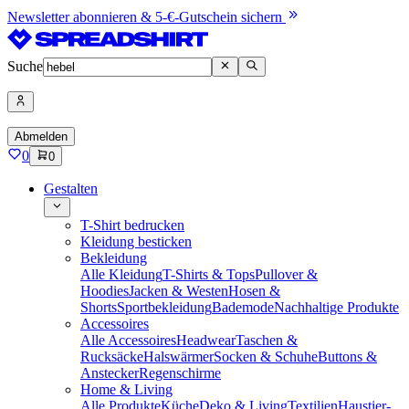
Newsletter abonnieren & 5-€-Gutschein sichern
Suche
Abmelden
0
0
Gestalten
T-Shirt bedrucken
Kleidung besticken
Bekleidung
Alle Kleidung
T-Shirts & Tops
Pullover &
Hoodies
Jacken & Westen
Hosen &
Shorts
Sportbekleidung
Bademode
Nachhaltige Produkte
Accessoires
Alle Accessoires
Headwear
Taschen &
Rucksäcke
Halswärmer
Socken & Schuhe
Buttons &
Anstecker
Regenschirme
Home & Living
Alle Produkte
Küche
Deko & Living
Textilien
Haustier-