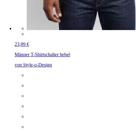
23,99 €
Männer T-Shirt
schalter hebel
von Style-o-Design