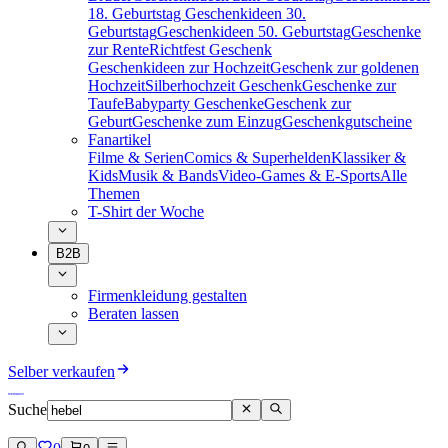
18. Geburtstag
Geschenkideen 30.
Geburtstag
Geschenkideen 50. Geburtstag
Geschenke
zur Rente
Richtfest Geschenk
Geschenkideen zur Hochzeit
Geschenk zur goldenen
Hochzeit
Silberhochzeit Geschenk
Geschenke zur
Taufe
Babyparty Geschenke
Geschenk zur
Geburt
Geschenke zum Einzug
Geschenkgutscheine
Fanartikel
Filme & Serien
Comics & Superhelden
Klassiker &
Kids
Musik & Bands
Video-Games & E-Sports
Alle
Themen
T-Shirt der Woche
B2B
Firmenkleidung gestalten
Beraten lassen
Selber verkaufen
Suche