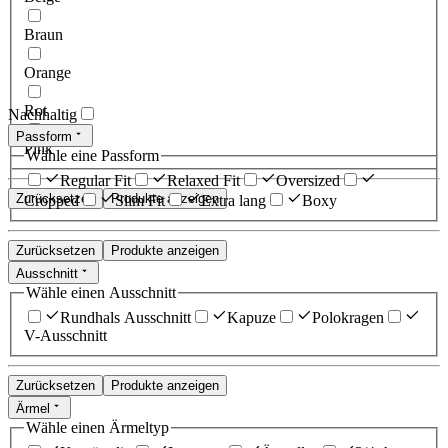
Braun
Orange
Rot
Nachhaltig
Passform
Pink
Wähle eine Passform
Regular Fit
Relaxed Fit
Oversized
Zurücksetzen
Produkte anzeigen
Cropped
Slim Fit
Extra lang
Boxy
Zurücksetzen
Produkte anzeigen
Ausschnitt
Wähle einen Ausschnitt
Rundhals Ausschnitt
Kapuze
Polokragen
V-Ausschnitt
Zurücksetzen
Produkte anzeigen
Ärmel
Wähle einen Ärmeltyp