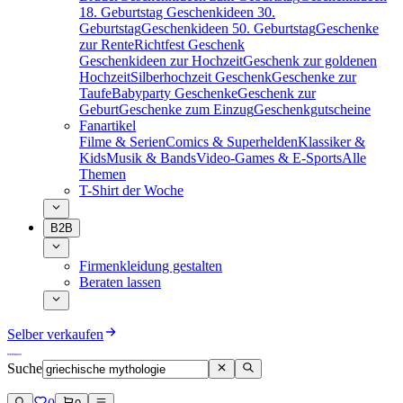
18. Geburtstag
Geschenkideen 30.
Geburtstag
Geschenkideen 50. Geburtstag
Geschenke
zur Rente
Richtfest Geschenk
Geschenkideen zur Hochzeit
Geschenk zur goldenen
Hochzeit
Silberhochzeit Geschenk
Geschenke zur
Taufe
Babyparty Geschenke
Geschenk zur
Geburt
Geschenke zum Einzug
Geschenkgutscheine
Fanartikel
Filme & Serien
Comics & Superhelden
Klassiker &
Kids
Musik & Bands
Video-Games & E-Sports
Alle
Themen
T-Shirt der Woche
B2B
Firmenkleidung gestalten
Beraten lassen
Selber verkaufen
Suche