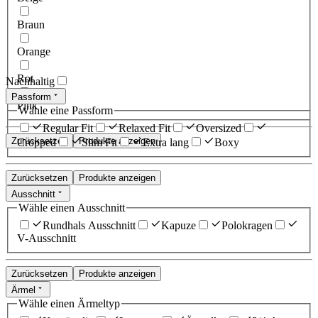
Braun
Orange
Rot
Nachhaltig
Passform
Pink
Wähle eine Passform
Regular Fit
Relaxed Fit
Oversized
Zurücksetzen
Produkte anzeigen
Cropped
Slim Fit
Extra lang
Boxy
Zurücksetzen
Produkte anzeigen
Ausschnitt
Wähle einen Ausschnitt
Rundhals Ausschnitt
Kapuze
Polokragen
V-Ausschnitt
Zurücksetzen
Produkte anzeigen
Ärmel
Wähle einen Ärmeltyp