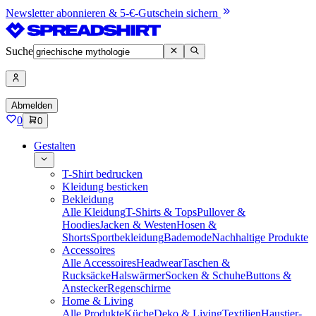
Newsletter abonnieren & 5-€-Gutschein sichern
Suche
Abmelden
0
0
Gestalten
T-Shirt bedrucken
Kleidung besticken
Bekleidung
Alle Kleidung
T-Shirts & Tops
Pullover &
Hoodies
Jacken & Westen
Hosen &
Shorts
Sportbekleidung
Bademode
Nachhaltige Produkte
Accessoires
Alle Accessoires
Headwear
Taschen &
Rucksäcke
Halswärmer
Socken & Schuhe
Buttons &
Anstecker
Regenschirme
Home & Living
Alle Produkte
Küche
Deko & Living
Textilien
Haustier-