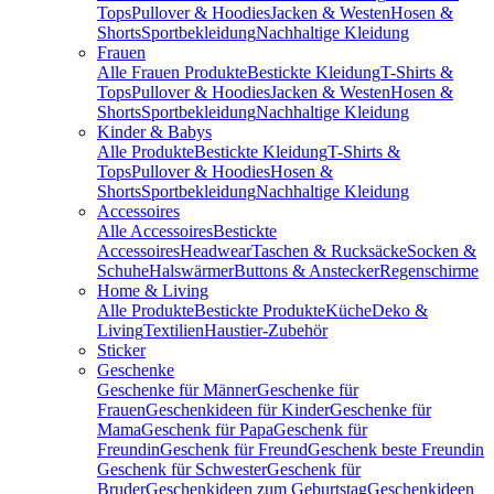
Tops
Pullover & Hoodies
Jacken & Westen
Hosen &
Shorts
Sportbekleidung
Nachhaltige Kleidung
Frauen
Alle Frauen Produkte
Bestickte Kleidung
T-Shirts &
Tops
Pullover & Hoodies
Jacken & Westen
Hosen &
Shorts
Sportbekleidung
Nachhaltige Kleidung
Kinder & Babys
Alle Produkte
Bestickte Kleidung
T-Shirts &
Tops
Pullover & Hoodies
Hosen &
Shorts
Sportbekleidung
Nachhaltige Kleidung
Accessoires
Alle Accessoires
Bestickte
Accessoires
Headwear
Taschen & Rucksäcke
Socken &
Schuhe
Halswärmer
Buttons & Anstecker
Regenschirme
Home & Living
Alle Produkte
Bestickte Produkte
Küche
Deko &
Living
Textilien
Haustier-Zubehör
Sticker
Geschenke
Geschenke für Männer
Geschenke für
Frauen
Geschenkideen für Kinder
Geschenke für
Mama
Geschenk für Papa
Geschenk für
Freundin
Geschenk für Freund
Geschenk beste Freundin
Geschenk für Schwester
Geschenk für
Bruder
Geschenkideen zum Geburtstag
Geschenkideen