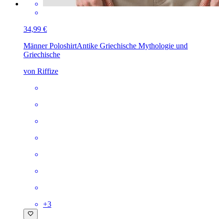
34,99 €
Männer Poloshirt
Antike Griechische Mythologie und
Griechische
von Riffize
+
3