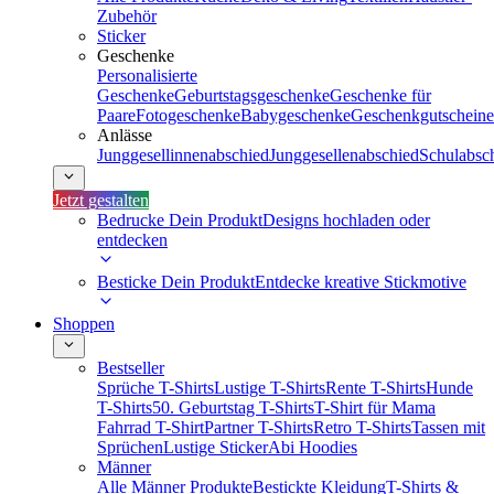
Zubehör
Sticker
Geschenke
Personalisierte
Geschenke
Geburtstagsgeschenke
Geschenke für
Paare
Fotogeschenke
Babygeschenke
Geschenkgutscheine
Anlässe
Junggesellinnenabschied
Junggesellenabschied
Schulabsc
Jetzt gestalten
Bedrucke Dein Produkt
Designs hochladen oder
entdecken
Besticke Dein Produkt
Entdecke kreative Stickmotive
Shoppen
Bestseller
Sprüche T-Shirts
Lustige T-Shirts
Rente T-Shirts
Hunde
T-Shirts
50. Geburtstag T-Shirts
T-Shirt für Mama
Fahrrad T-Shirt
Partner T-Shirts
Retro T-Shirts
Tassen mit
Sprüchen
Lustige Sticker
Abi Hoodies
Männer
Alle Männer Produkte
Bestickte Kleidung
T-Shirts &