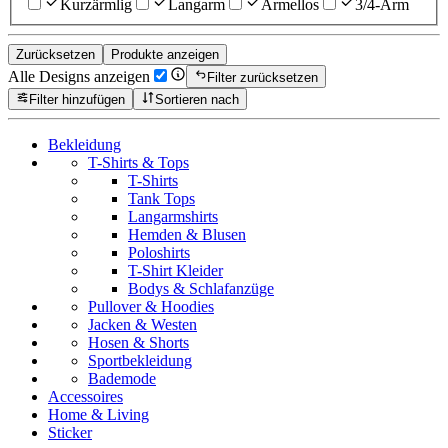
Kurzärmlig
Langarm
Ärmellos
3/4-Arm
Zurücksetzen
Produkte anzeigen
Alle Designs anzeigen
Filter zurücksetzen
Filter hinzufügen
Sortieren nach
Bekleidung
T-Shirts & Tops
T-Shirts
Tank Tops
Langarmshirts
Hemden & Blusen
Poloshirts
T-Shirt Kleider
Bodys & Schlafanzüge
Pullover & Hoodies
Jacken & Westen
Hosen & Shorts
Sportbekleidung
Bademode
Accessoires
Home & Living
Sticker