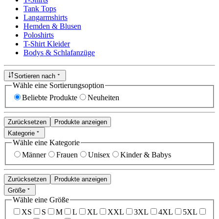
Tank Tops
Langarmshirts
Hemden & Blusen
Poloshirts
T-Shirt Kleider
Bodys & Schlafanzüge
Sortieren nach
Wähle eine Sortierungsoption
Beliebte Produkte
Neuheiten
Zurücksetzen
Produkte anzeigen
Kategorie
Wähle eine Kategorie
Männer
Frauen
Unisex
Kinder & Babys
Zurücksetzen
Produkte anzeigen
Größe
Wähle eine Größe
XS
S
M
L
XL
XXL
3XL
4XL
5XL