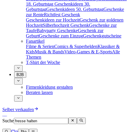
18. Geburtstag
Geschenkideen 30.
Geburtstag
Geschenkideen 50. Geburtstag
Geschenke
zur Rente
Richtfest Geschenk
Geschenkideen zur Hochzeit
Geschenk zur goldenen
Hochzeit
Silberhochzeit Geschenk
Geschenke zur
Taufe
Babyparty Geschenke
Geschenk zur
Geburt
Geschenke zum Einzug
Geschenkgutscheine
Fanartikel
Filme & Serien
Comics & Superhelden
Klassiker &
Kids
Musik & Bands
Video-Games & E-Sports
Alle
Themen
T-Shirt der Woche
B2B
Firmenkleidung gestalten
Beraten lassen
Selber verkaufen
Suche