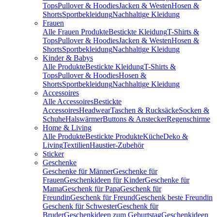
Tops
Pullover & Hoodies
Jacken & Westen
Hosen &
Shorts
Sportbekleidung
Nachhaltige Kleidung
Frauen
Alle Frauen Produkte
Bestickte Kleidung
T-Shirts &
Tops
Pullover & Hoodies
Jacken & Westen
Hosen &
Shorts
Sportbekleidung
Nachhaltige Kleidung
Kinder & Babys
Alle Produkte
Bestickte Kleidung
T-Shirts &
Tops
Pullover & Hoodies
Hosen &
Shorts
Sportbekleidung
Nachhaltige Kleidung
Accessoires
Alle Accessoires
Bestickte
Accessoires
Headwear
Taschen & Rucksäcke
Socken &
Schuhe
Halswärmer
Buttons & Anstecker
Regenschirme
Home & Living
Alle Produkte
Bestickte Produkte
Küche
Deko &
Living
Textilien
Haustier-Zubehör
Sticker
Geschenke
Geschenke für Männer
Geschenke für
Frauen
Geschenkideen für Kinder
Geschenke für
Mama
Geschenk für Papa
Geschenk für
Freundin
Geschenk für Freund
Geschenk beste Freundin
Geschenk für Schwester
Geschenk für
Bruder
Geschenkideen zum Geburtstag
Geschenkideen