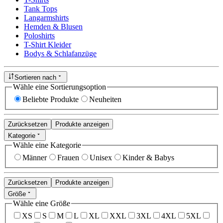
Tank Tops
Langarmshirts
Hemden & Blusen
Poloshirts
T-Shirt Kleider
Bodys & Schlafanzüge
Sortieren nach
Wähle eine Sortierungsoption
Beliebte Produkte
Neuheiten
Zurücksetzen
Produkte anzeigen
Kategorie
Wähle eine Kategorie
Männer
Frauen
Unisex
Kinder & Babys
Zurücksetzen
Produkte anzeigen
Größe
Wähle eine Größe
XS
S
M
L
XL
XXL
3XL
4XL
5XL