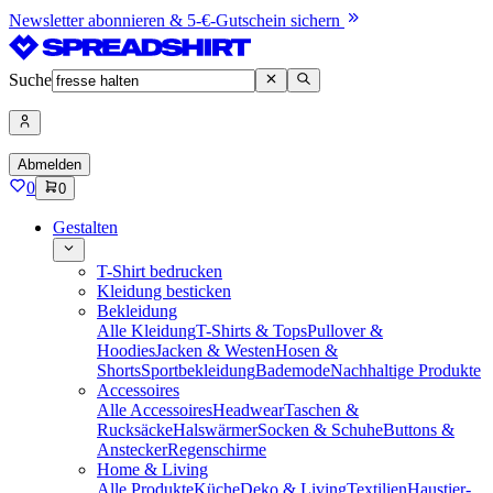
Newsletter abonnieren & 5-€-Gutschein sichern
Suche
Abmelden
0
0
Gestalten
T-Shirt bedrucken
Kleidung besticken
Bekleidung
Alle Kleidung
T-Shirts & Tops
Pullover &
Hoodies
Jacken & Westen
Hosen &
Shorts
Sportbekleidung
Bademode
Nachhaltige Produkte
Accessoires
Alle Accessoires
Headwear
Taschen &
Rucksäcke
Halswärmer
Socken & Schuhe
Buttons &
Anstecker
Regenschirme
Home & Living
Alle Produkte
Küche
Deko & Living
Textilien
Haustier-