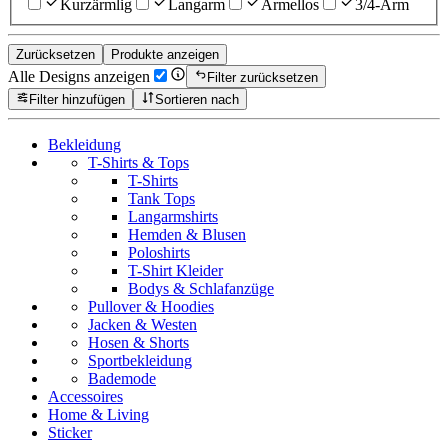
Kurzärmlig
Langarm
Ärmellos
3/4-Arm
Zurücksetzen
Produkte anzeigen
Alle Designs anzeigen
Filter zurücksetzen
Filter hinzufügen
Sortieren nach
Bekleidung
T-Shirts & Tops
T-Shirts
Tank Tops
Langarmshirts
Hemden & Blusen
Poloshirts
T-Shirt Kleider
Bodys & Schlafanzüge
Pullover & Hoodies
Jacken & Westen
Hosen & Shorts
Sportbekleidung
Bademode
Accessoires
Home & Living
Sticker