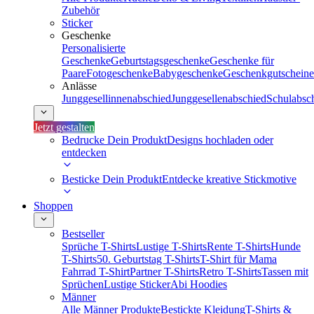
Zubehör
Sticker
Geschenke
Personalisierte
Geschenke
Geburtstagsgeschenke
Geschenke für
Paare
Fotogeschenke
Babygeschenke
Geschenkgutscheine
Anlässe
Junggesellinnenabschied
Junggesellenabschied
Schulabsc
Jetzt gestalten
Bedrucke Dein Produkt
Designs hochladen oder
entdecken
Besticke Dein Produkt
Entdecke kreative Stickmotive
Shoppen
Bestseller
Sprüche T-Shirts
Lustige T-Shirts
Rente T-Shirts
Hunde
T-Shirts
50. Geburtstag T-Shirts
T-Shirt für Mama
Fahrrad T-Shirt
Partner T-Shirts
Retro T-Shirts
Tassen mit
Sprüchen
Lustige Sticker
Abi Hoodies
Männer
Alle Männer Produkte
Bestickte Kleidung
T-Shirts &