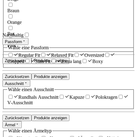
Braun
Orange
Rot
Nachhaltig
Passform
Pink
Wähle eine Passform
Regular Fit
Relaxed Fit
Oversized
Zurücksetzen
Produkte anzeigen
Cropped
Slim Fit
Extra lang
Boxy
Zurücksetzen
Produkte anzeigen
Ausschnitt
Wähle einen Ausschnitt
Rundhals Ausschnitt
Kapuze
Polokragen
V-Ausschnitt
Zurücksetzen
Produkte anzeigen
Ärmel
Wähle einen Ärmeltyp