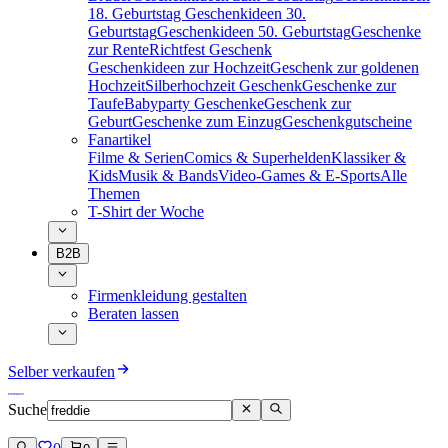
18. Geburtstag
Geschenkideen 30.
Geburtstag
Geschenkideen 50. Geburtstag
Geschenke
zur Rente
Richtfest Geschenk
Geschenkideen zur Hochzeit
Geschenk zur goldenen
Hochzeit
Silberhochzeit Geschenk
Geschenke zur
Taufe
Babyparty Geschenke
Geschenk zur
Geburt
Geschenke zum Einzug
Geschenkgutscheine
Fanartikel
Filme & Serien
Comics & Superhelden
Klassiker &
Kids
Musik & Bands
Video-Games & E-Sports
Alle
Themen
T-Shirt der Woche
B2B
Firmenkleidung gestalten
Beraten lassen
Selber verkaufen
Suche