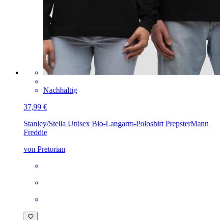
Nachhaltig
37,99 €
Stanley/Stella Unisex Bio-Langarm-Poloshirt Prepster
Mann
Freddie
von Pretorian