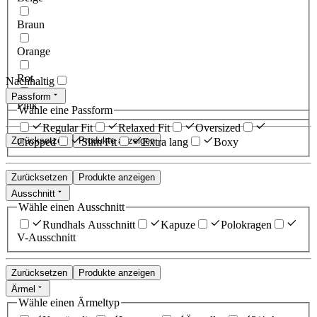
Braun
Orange
Rot
Nachhaltig
Passform
Pink
Wähle eine Passform
Regular Fit
Relaxed Fit
Oversized
Zurücksetzen
Produkte anzeigen
Cropped
Slim Fit
Extra lang
Boxy
Zurücksetzen
Produkte anzeigen
Ausschnitt
Wähle einen Ausschnitt
Rundhals Ausschnitt
Kapuze
Polokragen
V-Ausschnitt
Zurücksetzen
Produkte anzeigen
Ärmel
Wähle einen Ärmeltyp