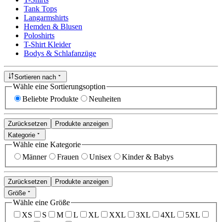
Tank Tops
Langarmshirts
Hemden & Blusen
Poloshirts
T-Shirt Kleider
Bodys & Schlafanzüge
Sortieren nach
Wähle eine Sortierungsoption
Beliebte Produkte
Neuheiten
Zurücksetzen
Produkte anzeigen
Kategorie
Wähle eine Kategorie
Männer
Frauen
Unisex
Kinder & Babys
Zurücksetzen
Produkte anzeigen
Größe
Wähle eine Größe
XS
S
M
L
XL
XXL
3XL
4XL
5XL