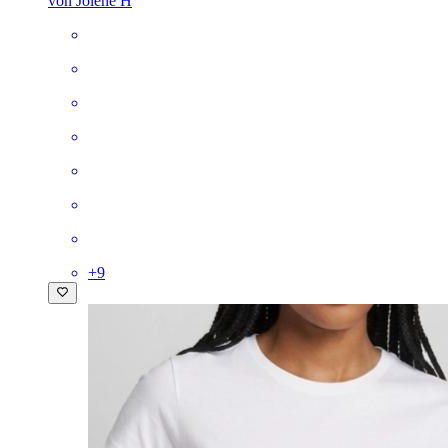
von Jolene H
+
9