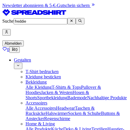
Newsletter abonnieren & 5-€-Gutschein sichern
Suche
Abmelden
0
0
Gestalten
T-Shirt bedrucken
Kleidung besticken
Bekleidung
Alle Kleidung
T-Shirts & Tops
Pullover &
Hoodies
Jacken & Westen
Hosen &
Shorts
Sportbekleidung
Bademode
Nachhaltige Produkte
Accessoires
Alle Accessoires
Headwear
Taschen &
Rucksäcke
Halswärmer
Socken & Schuhe
Buttons &
Anstecker
Regenschirme
Home & Living
Alle Produkte
Küche
Deko & Living
Textilien
Haustier-