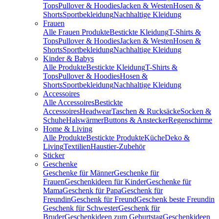
Tops
Pullover & Hoodies
Jacken & Westen
Hosen &
Shorts
Sportbekleidung
Nachhaltige Kleidung
Frauen
Alle Frauen Produkte
Bestickte Kleidung
T-Shirts &
Tops
Pullover & Hoodies
Jacken & Westen
Hosen &
Shorts
Sportbekleidung
Nachhaltige Kleidung
Kinder & Babys
Alle Produkte
Bestickte Kleidung
T-Shirts &
Tops
Pullover & Hoodies
Hosen &
Shorts
Sportbekleidung
Nachhaltige Kleidung
Accessoires
Alle Accessoires
Bestickte
Accessoires
Headwear
Taschen & Rucksäcke
Socken &
Schuhe
Halswärmer
Buttons & Anstecker
Regenschirme
Home & Living
Alle Produkte
Bestickte Produkte
Küche
Deko &
Living
Textilien
Haustier-Zubehör
Sticker
Geschenke
Geschenke für Männer
Geschenke für
Frauen
Geschenkideen für Kinder
Geschenke für
Mama
Geschenk für Papa
Geschenk für
Freundin
Geschenk für Freund
Geschenk beste Freundin
Geschenk für Schwester
Geschenk für
Bruder
Geschenkideen zum Geburtstag
Geschenkideen