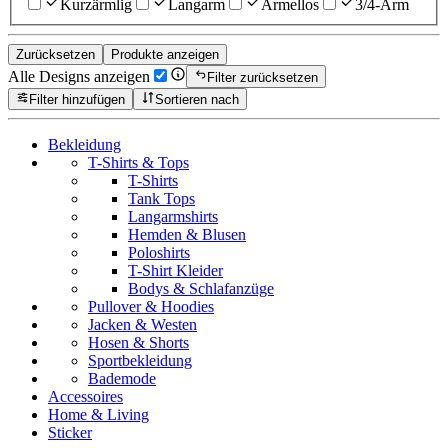
Kurzärmlig
Langarm
Ärmellos
3/4-Arm
Zurücksetzen
Produkte anzeigen
Alle Designs anzeigen
Filter zurücksetzen
Filter hinzufügen
Sortieren nach
Bekleidung
T-Shirts & Tops
T-Shirts
Tank Tops
Langarmshirts
Hemden & Blusen
Poloshirts
T-Shirt Kleider
Bodys & Schlafanzüge
Pullover & Hoodies
Jacken & Westen
Hosen & Shorts
Sportbekleidung
Bademode
Accessoires
Home & Living
Sticker