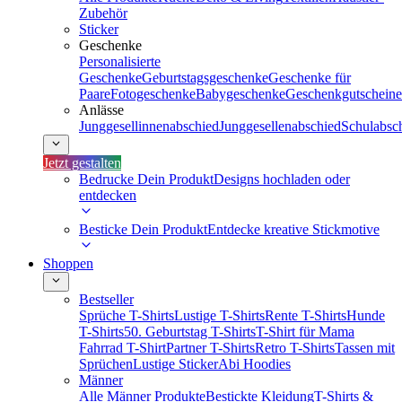
Zubehör
Sticker
Geschenke
Personalisierte
Geschenke
Geburtstagsgeschenke
Geschenke für
Paare
Fotogeschenke
Babygeschenke
Geschenkgutscheine
Anlässe
Junggesellinnenabschied
Junggesellenabschied
Schulabsc
Jetzt gestalten
Bedrucke Dein Produkt
Designs hochladen oder
entdecken
Besticke Dein Produkt
Entdecke kreative Stickmotive
Shoppen
Bestseller
Sprüche T-Shirts
Lustige T-Shirts
Rente T-Shirts
Hunde
T-Shirts
50. Geburtstag T-Shirts
T-Shirt für Mama
Fahrrad T-Shirt
Partner T-Shirts
Retro T-Shirts
Tassen mit
Sprüchen
Lustige Sticker
Abi Hoodies
Männer
Alle Männer Produkte
Bestickte Kleidung
T-Shirts &