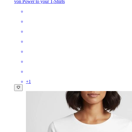
von Power to your T-Shirts
+
1