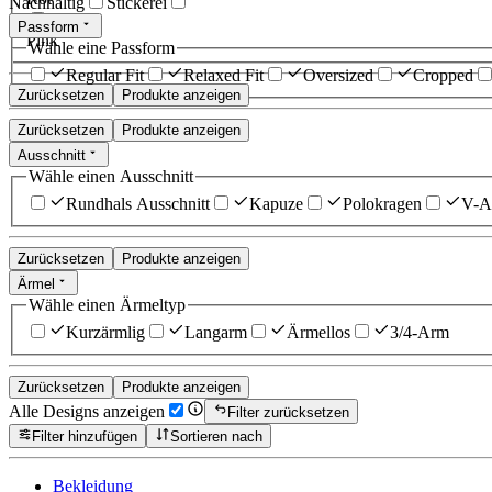
Nachhaltig
Stickerei
Passform
Pink
Wähle eine Passform
Regular Fit
Relaxed Fit
Oversized
Cropped
Zurücksetzen
Produkte anzeigen
Zurücksetzen
Produkte anzeigen
Ausschnitt
Wähle einen Ausschnitt
Rundhals Ausschnitt
Kapuze
Polokragen
V-Au
Zurücksetzen
Produkte anzeigen
Ärmel
Wähle einen Ärmeltyp
Kurzärmlig
Langarm
Ärmellos
3/4-Arm
Zurücksetzen
Produkte anzeigen
Alle Designs anzeigen
Filter zurücksetzen
Filter hinzufügen
Sortieren nach
Bekleidung