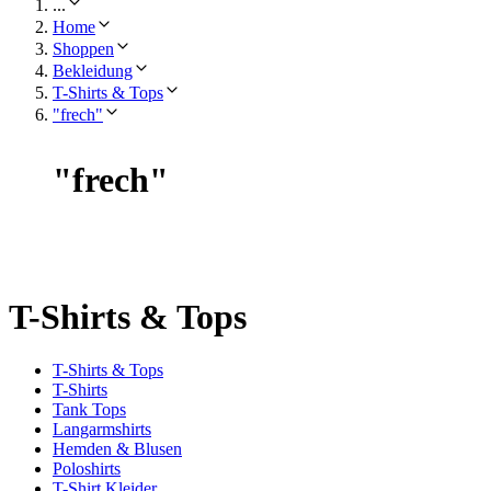
...
Home
Shoppen
Bekleidung
T-Shirts & Tops
"frech"
"
frech
"
T-Shirts & Tops
T-Shirts & Tops
T-Shirts
Tank Tops
Langarmshirts
Hemden & Blusen
Poloshirts
T-Shirt Kleider