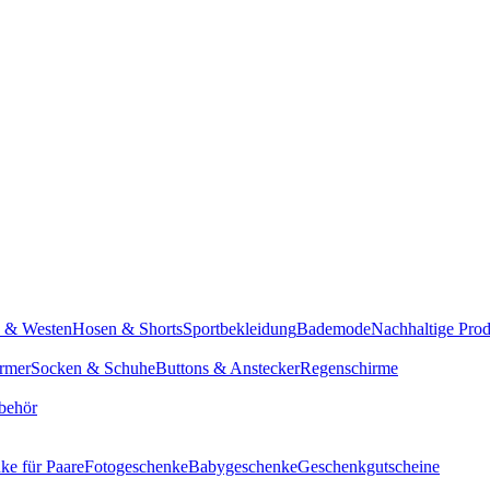
n & Westen
Hosen & Shorts
Sportbekleidung
Bademode
Nachhaltige Pro
rmer
Socken & Schuhe
Buttons & Anstecker
Regenschirme
behör
ke für Paare
Fotogeschenke
Babygeschenke
Geschenkgutscheine