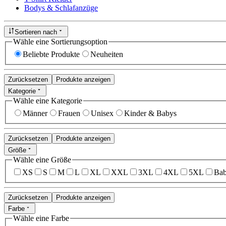
Bodys & Schlafanzüge
Sortieren nach
Wähle eine Sortierungsoption
Beliebte Produkte
Neuheiten
Zurücksetzen
Produkte anzeigen
Kategorie
Wähle eine Kategorie
Männer
Frauen
Unisex
Kinder & Babys
Zurücksetzen
Produkte anzeigen
Größe
Wähle eine Größe
XS
S
M
L
XL
XXL
3XL
4XL
5XL
Bab
Zurücksetzen
Produkte anzeigen
Farbe
Wähle eine Farbe