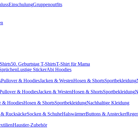
hluss
Einschulung
Gruppenoutfits
en
Shirts
50. Geburtstag T-Shirts
T-Shirt für Mama
 Sprüchen
Lustige Sticker
Abi Hoodies
s
Pullover & Hoodies
Jacken & Westen
Hosen & Shorts
Sportbekleidung
Pullover & Hoodies
Jacken & Westen
Hosen & Shorts
Sportbekleidung
N
r & Hoodies
Hosen & Shorts
Sportbekleidung
Nachhaltige Kleidung
 & Rucksäcke
Socken & Schuhe
Halswärmer
Buttons & Anstecker
Regen
xtilien
Haustier-Zubehör