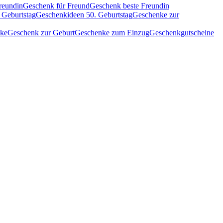
reundin
Geschenk für Freund
Geschenk beste Freundin
 Geburtstag
Geschenkideen 50. Geburtstag
Geschenke zur
nke
Geschenk zur Geburt
Geschenke zum Einzug
Geschenkgutscheine