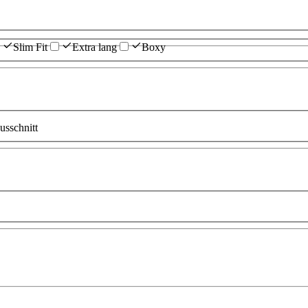
Slim Fit
Extra lang
Boxy
sschnitt