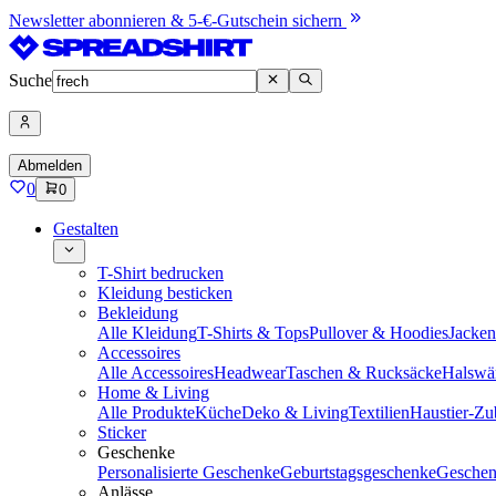
Newsletter abonnieren & 5-€-Gutschein sichern
Suche
Abmelden
0
0
Gestalten
T-Shirt bedrucken
Kleidung besticken
Bekleidung
Alle Kleidung
T-Shirts & Tops
Pullover & Hoodies
Jacke
Accessoires
Alle Accessoires
Headwear
Taschen & Rucksäcke
Halswä
Home & Living
Alle Produkte
Küche
Deko & Living
Textilien
Haustier-Zu
Sticker
Geschenke
Personalisierte Geschenke
Geburtstagsgeschenke
Geschen
Anlässe