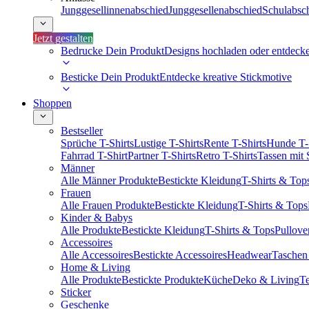
Junggesellinnenabschied
Junggesellenabschied
Schulabsc
Jetzt gestalten
Bedrucke Dein Produkt
Designs hochladen oder entdeck
Besticke Dein Produkt
Entdecke kreative Stickmotive
Shoppen
Bestseller
Sprüche T-Shirts
Lustige T-Shirts
Rente T-Shirts
Hunde T-
Fahrrad T-Shirt
Partner T-Shirts
Retro T-Shirts
Tassen mit
Männer
Alle Männer Produkte
Bestickte Kleidung
T-Shirts & Top
Frauen
Alle Frauen Produkte
Bestickte Kleidung
T-Shirts & Tops
Kinder & Babys
Alle Produkte
Bestickte Kleidung
T-Shirts & Tops
Pullove
Accessoires
Alle Accessoires
Bestickte Accessoires
Headwear
Taschen
Home & Living
Alle Produkte
Bestickte Produkte
Küche
Deko & Living
Te
Sticker
Geschenke