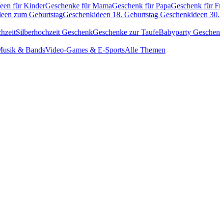
een für Kinder
Geschenke für Mama
Geschenk für Papa
Geschenk für F
een zum Geburtstag
Geschenkideen 18. Geburtstag
Geschenkideen 30.
hzeit
Silberhochzeit Geschenk
Geschenke zur Taufe
Babyparty Gesche
usik & Bands
Video-Games & E-Sports
Alle Themen