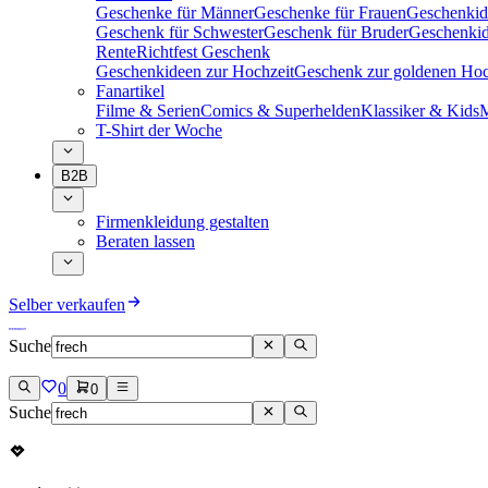
Geschenke für Männer
Geschenke für Frauen
Geschenkid
Geschenk für Schwester
Geschenk für Bruder
Geschenkid
Rente
Richtfest Geschenk
Geschenkideen zur Hochzeit
Geschenk zur goldenen Hoc
Fanartikel
Filme & Serien
Comics & Superhelden
Klassiker & Kids
M
T-Shirt der Woche
B2B
Firmenkleidung gestalten
Beraten lassen
Selber verkaufen
Suche
0
0
Suche