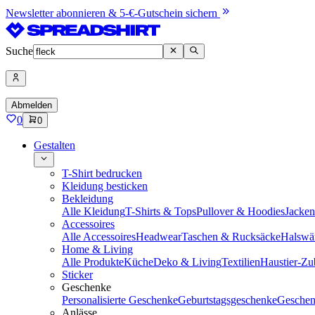
Newsletter abonnieren & 5-€-Gutschein sichern
Suche
Abmelden
0
0
Gestalten
T-Shirt bedrucken
Kleidung besticken
Bekleidung
Alle Kleidung
T-Shirts & Tops
Pullover & Hoodies
Jacke
Accessoires
Alle Accessoires
Headwear
Taschen & Rucksäcke
Halswä
Home & Living
Alle Produkte
Küche
Deko & Living
Textilien
Haustier-Zu
Sticker
Geschenke
Personalisierte Geschenke
Geburtstagsgeschenke
Geschen
Anlässe