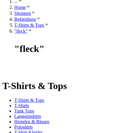
...
Home
Shoppen
Bekleidung
T-Shirts & Tops
"fleck"
"
fleck
"
T-Shirts & Tops
T-Shirts & Tops
T-Shirts
Tank Tops
Langarmshirts
Hemden & Blusen
Poloshirts
T-Shirt Kleider