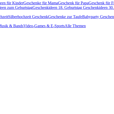
een für Kinder
Geschenke für Mama
Geschenk für Papa
Geschenk für F
een zum Geburtstag
Geschenkideen 18. Geburtstag
Geschenkideen 30.
hzeit
Silberhochzeit Geschenk
Geschenke zur Taufe
Babyparty Gesche
usik & Bands
Video-Games & E-Sports
Alle Themen