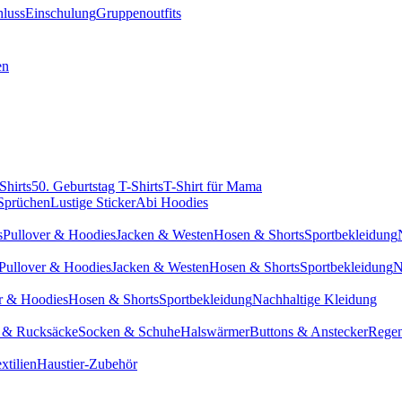
hluss
Einschulung
Gruppenoutfits
en
Shirts
50. Geburtstag T-Shirts
T-Shirt für Mama
 Sprüchen
Lustige Sticker
Abi Hoodies
s
Pullover & Hoodies
Jacken & Westen
Hosen & Shorts
Sportbekleidung
Pullover & Hoodies
Jacken & Westen
Hosen & Shorts
Sportbekleidung
N
r & Hoodies
Hosen & Shorts
Sportbekleidung
Nachhaltige Kleidung
 & Rucksäcke
Socken & Schuhe
Halswärmer
Buttons & Anstecker
Regen
xtilien
Haustier-Zubehör