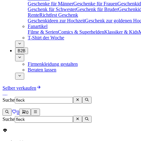
Geschenke für Männer
Geschenke für Frauen
Geschenkid
Geschenk für Schwester
Geschenk für Bruder
Geschenkid
Rente
Richtfest Geschenk
Geschenkideen zur Hochzeit
Geschenk zur goldenen Hoc
Fanartikel
Filme & Serien
Comics & Superhelden
Klassiker & Kids
M
T-Shirt der Woche
B2B
Firmenkleidung gestalten
Beraten lassen
Selber verkaufen
Suche
0
0
Suche