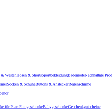
n & Westen
Hosen & Shorts
Sportbekleidung
Bademode
Nachhaltige Pro
rmer
Socken & Schuhe
Buttons & Anstecker
Regenschirme
behör
ke für Paare
Fotogeschenke
Babygeschenke
Geschenkgutscheine