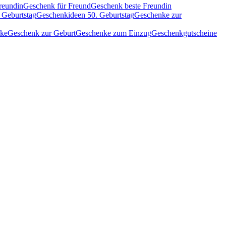
reundin
Geschenk für Freund
Geschenk beste Freundin
 Geburtstag
Geschenkideen 50. Geburtstag
Geschenke zur
nke
Geschenk zur Geburt
Geschenke zum Einzug
Geschenkgutscheine