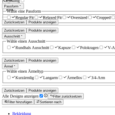
Nachhaltig
Passform
Pink
Wähle eine Passform
Regular Fit
Relaxed Fit
Oversized
Cropped
Zurücksetzen
Produkte anzeigen
Zurücksetzen
Produkte anzeigen
Ausschnitt
Wähle einen Ausschnitt
Rundhals Ausschnitt
Kapuze
Polokragen
V-Au
Zurücksetzen
Produkte anzeigen
Ärmel
Wähle einen Ärmeltyp
Kurzärmlig
Langarm
Ärmellos
3/4-Arm
Zurücksetzen
Produkte anzeigen
Alle Designs anzeigen
Filter zurücksetzen
Filter hinzufügen
Sortieren nach
Bekleidung