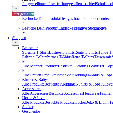
Junggesellinnenabschied
Junggesellenabschied
Schulabsc
Jetzt gestalten
Bedrucke Dein Produkt
Designs hochladen oder entdeck
Besticke Dein Produkt
Entdecke kreative Stickmotive
Shoppen
Bestseller
Sprüche T-Shirts
Lustige T-Shirts
Rente T-Shirts
Hunde T-
Fahrrad T-Shirt
Partner T-Shirts
Retro T-Shirts
Tassen mit
Männer
Alle Männer Produkte
Bestickte Kleidung
T-Shirts & Top
Frauen
Alle Frauen Produkte
Bestickte Kleidung
T-Shirts & Tops
Kinder & Babys
Alle Produkte
Bestickte Kleidung
T-Shirts & Tops
Pullove
Accessoires
Alle Accessoires
Bestickte Accessoires
Headwear
Taschen
Home & Living
Alle Produkte
Bestickte Produkte
Küche
Deko & Living
Te
Sticker
Geschenke