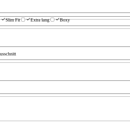
Slim Fit
Extra lang
Boxy
sschnitt