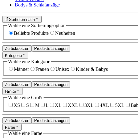
Bodys & Schlafanzüge
Sortieren nach
Wähle eine Sortierungsoption
Beliebte Produkte
Neuheiten
Zurücksetzen
Produkte anzeigen
Kategorie
Wähle eine Kategorie
Männer
Frauen
Unisex
Kinder & Babys
Zurücksetzen
Produkte anzeigen
Größe
Wähle eine Größe
XS
S
M
L
XL
XXL
3XL
4XL
5XL
Bab
Zurücksetzen
Produkte anzeigen
Farbe
Wähle eine Farbe