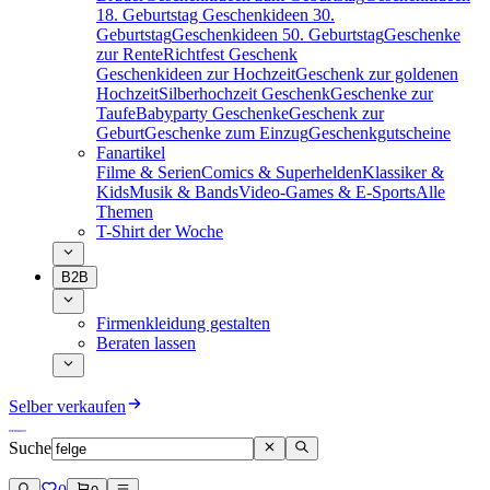
18. Geburtstag
Geschenkideen 30.
Geburtstag
Geschenkideen 50. Geburtstag
Geschenke
zur Rente
Richtfest Geschenk
Geschenkideen zur Hochzeit
Geschenk zur goldenen
Hochzeit
Silberhochzeit Geschenk
Geschenke zur
Taufe
Babyparty Geschenke
Geschenk zur
Geburt
Geschenke zum Einzug
Geschenkgutscheine
Fanartikel
Filme & Serien
Comics & Superhelden
Klassiker &
Kids
Musik & Bands
Video-Games & E-Sports
Alle
Themen
T-Shirt der Woche
B2B
Firmenkleidung gestalten
Beraten lassen
Selber verkaufen
Suche