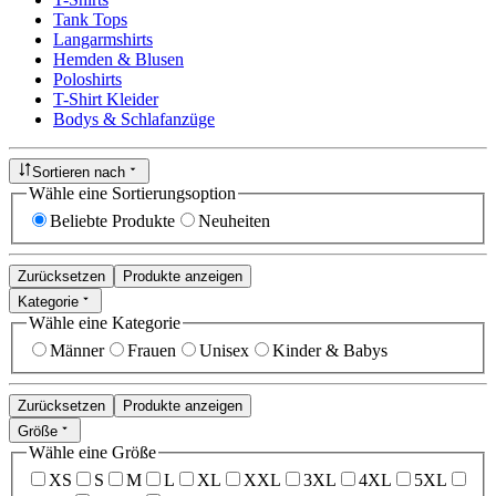
Tank Tops
Langarmshirts
Hemden & Blusen
Poloshirts
T-Shirt Kleider
Bodys & Schlafanzüge
Sortieren nach
Wähle eine Sortierungsoption
Beliebte Produkte
Neuheiten
Zurücksetzen
Produkte anzeigen
Kategorie
Wähle eine Kategorie
Männer
Frauen
Unisex
Kinder & Babys
Zurücksetzen
Produkte anzeigen
Größe
Wähle eine Größe
XS
S
M
L
XL
XXL
3XL
4XL
5XL