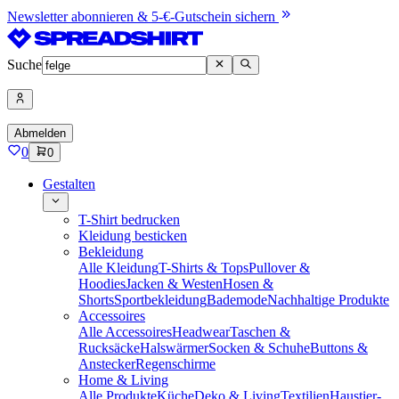
Newsletter abonnieren & 5-€-Gutschein sichern
Suche
Abmelden
0
0
Gestalten
T-Shirt bedrucken
Kleidung besticken
Bekleidung
Alle Kleidung
T-Shirts & Tops
Pullover &
Hoodies
Jacken & Westen
Hosen &
Shorts
Sportbekleidung
Bademode
Nachhaltige Produkte
Accessoires
Alle Accessoires
Headwear
Taschen &
Rucksäcke
Halswärmer
Socken & Schuhe
Buttons &
Anstecker
Regenschirme
Home & Living
Alle Produkte
Küche
Deko & Living
Textilien
Haustier-