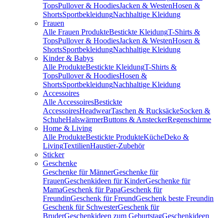
Tops
Pullover & Hoodies
Jacken & Westen
Hosen &
Shorts
Sportbekleidung
Nachhaltige Kleidung
Frauen
Alle Frauen Produkte
Bestickte Kleidung
T-Shirts &
Tops
Pullover & Hoodies
Jacken & Westen
Hosen &
Shorts
Sportbekleidung
Nachhaltige Kleidung
Kinder & Babys
Alle Produkte
Bestickte Kleidung
T-Shirts &
Tops
Pullover & Hoodies
Hosen &
Shorts
Sportbekleidung
Nachhaltige Kleidung
Accessoires
Alle Accessoires
Bestickte
Accessoires
Headwear
Taschen & Rucksäcke
Socken &
Schuhe
Halswärmer
Buttons & Anstecker
Regenschirme
Home & Living
Alle Produkte
Bestickte Produkte
Küche
Deko &
Living
Textilien
Haustier-Zubehör
Sticker
Geschenke
Geschenke für Männer
Geschenke für
Frauen
Geschenkideen für Kinder
Geschenke für
Mama
Geschenk für Papa
Geschenk für
Freundin
Geschenk für Freund
Geschenk beste Freundin
Geschenk für Schwester
Geschenk für
Bruder
Geschenkideen zum Geburtstag
Geschenkideen