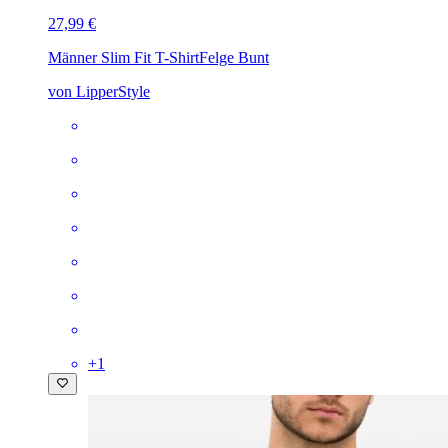
27,99 €
Männer Slim Fit T-Shirt
Felge Bunt
von LipperStyle
+
1