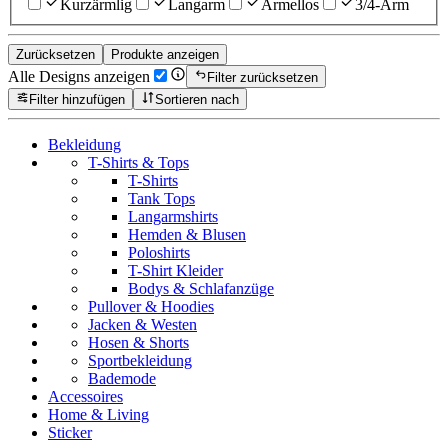
Kurzärmlig
Langarm
Ärmellos
3/4-Arm
Zurücksetzen
Produkte anzeigen
Alle Designs anzeigen
Filter zurücksetzen
Filter hinzufügen
Sortieren nach
Bekleidung
T-Shirts & Tops
T-Shirts
Tank Tops
Langarmshirts
Hemden & Blusen
Poloshirts
T-Shirt Kleider
Bodys & Schlafanzüge
Pullover & Hoodies
Jacken & Westen
Hosen & Shorts
Sportbekleidung
Bademode
Accessoires
Home & Living
Sticker