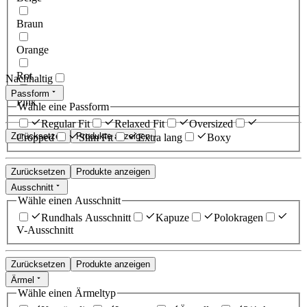
Braun
Orange
Rot
Nachhaltig
Passform
Pink
Wähle eine Passform
Regular Fit
Relaxed Fit
Oversized
Zurücksetzen
Produkte anzeigen
Cropped
Slim Fit
Extra lang
Boxy
Zurücksetzen
Produkte anzeigen
Ausschnitt
Wähle einen Ausschnitt
Rundhals Ausschnitt
Kapuze
Polokragen
V-Ausschnitt
Zurücksetzen
Produkte anzeigen
Ärmel
Wähle einen Ärmeltyp