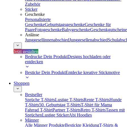
Zubehör
Sticker
Geschenke
Personalisierte
Geschenke
Geburtstagsgeschenke
Geschenke für
Paare
Fotogeschenke
Babygeschenke
Geschenkgutscheine
Anlässe
Junggesellinnenabschied
Junggesellenabschied
Schulabsc
Jetzt gestalten
Bedrucke Dein Produkt
Designs hochladen oder
entdecken
Besticke Dein Produkt
Entdecke kreative Stickmotive
Shoppen
Bestseller
Sprüche T-Shirts
Lustige T-Shirts
Rente T-Shirts
Hunde
T-Shirts
50. Geburtstag T-Shirts
T-Shirt für Mama
Fahrrad T-Shirt
Partner T-Shirts
Retro T-Shirts
Tassen mit
Sprüchen
Lustige Sticker
Abi Hoodies
Männer
Alle Männer Produkte
Bestickte Kleidung
T-Shirts &