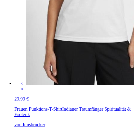
29,99 €
Frauen Funktions-T-Shirt
Indianer Traumfänger Spiritualität &
Esoterik
von Innsbrucker