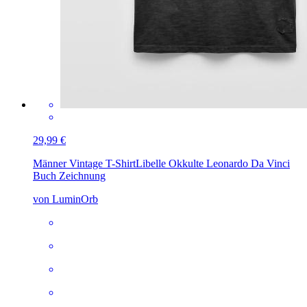
29,99 €
Männer Vintage T-Shirt
Libelle Okkulte Leonardo Da Vinci
Buch Zeichnung
von LuminOrb