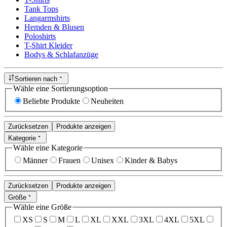
Tank Tops
Langarmshirts
Hemden & Blusen
Poloshirts
T-Shirt Kleider
Bodys & Schlafanzüge
Sortieren nach
Wähle eine Sortierungsoption
Beliebte Produkte
Neuheiten
Zurücksetzen
Produkte anzeigen
Kategorie
Wähle eine Kategorie
Männer
Frauen
Unisex
Kinder & Babys
Zurücksetzen
Produkte anzeigen
Größe
Wähle eine Größe
XS
S
M
L
XL
XXL
3XL
4XL
5XL