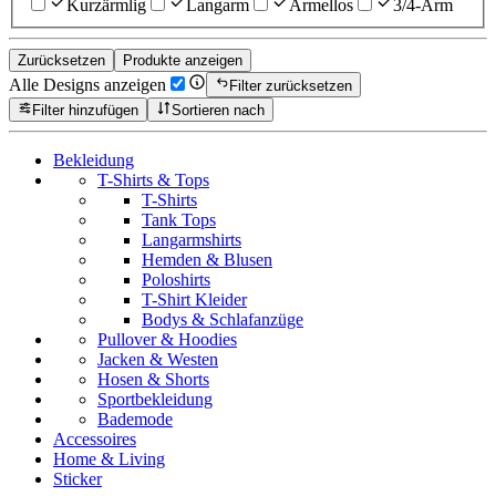
Kurzärmlig
Langarm
Ärmellos
3/4-Arm
Zurücksetzen
Produkte anzeigen
Alle Designs anzeigen
Filter zurücksetzen
Filter hinzufügen
Sortieren nach
Bekleidung
T-Shirts & Tops
T-Shirts
Tank Tops
Langarmshirts
Hemden & Blusen
Poloshirts
T-Shirt Kleider
Bodys & Schlafanzüge
Pullover & Hoodies
Jacken & Westen
Hosen & Shorts
Sportbekleidung
Bademode
Accessoires
Home & Living
Sticker