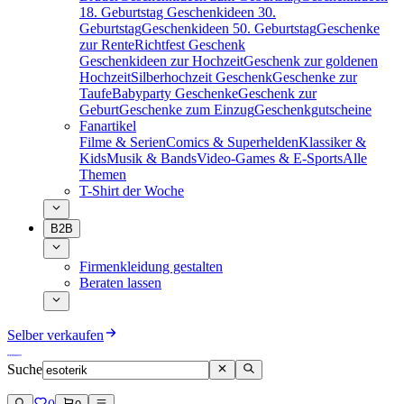
18. Geburtstag
Geschenkideen 30.
Geburtstag
Geschenkideen 50. Geburtstag
Geschenke
zur Rente
Richtfest Geschenk
Geschenkideen zur Hochzeit
Geschenk zur goldenen
Hochzeit
Silberhochzeit Geschenk
Geschenke zur
Taufe
Babyparty Geschenke
Geschenk zur
Geburt
Geschenke zum Einzug
Geschenkgutscheine
Fanartikel
Filme & Serien
Comics & Superhelden
Klassiker &
Kids
Musik & Bands
Video-Games & E-Sports
Alle
Themen
T-Shirt der Woche
B2B
Firmenkleidung gestalten
Beraten lassen
Selber verkaufen
Suche