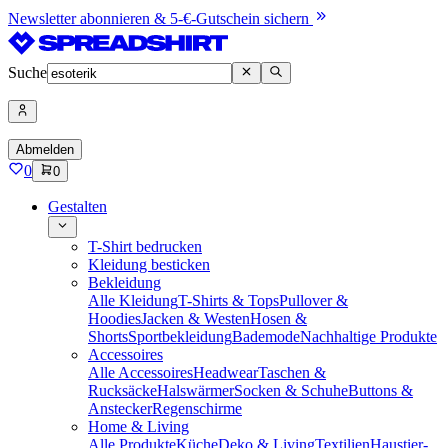
Newsletter abonnieren & 5-€-Gutschein sichern
Suche
Abmelden
0
0
Gestalten
T-Shirt bedrucken
Kleidung besticken
Bekleidung
Alle Kleidung
T-Shirts & Tops
Pullover &
Hoodies
Jacken & Westen
Hosen &
Shorts
Sportbekleidung
Bademode
Nachhaltige Produkte
Accessoires
Alle Accessoires
Headwear
Taschen &
Rucksäcke
Halswärmer
Socken & Schuhe
Buttons &
Anstecker
Regenschirme
Home & Living
Alle Produkte
Küche
Deko & Living
Textilien
Haustier-