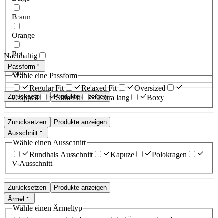
Braun
Orange
Rot
Nachhaltig
Passform
Pink
Wähle eine Passform
Regular Fit
Relaxed Fit
Oversized
Zurücksetzen
Produkte anzeigen
Cropped
Slim Fit
Extra lang
Boxy
Zurücksetzen
Produkte anzeigen
Ausschnitt
Wähle einen Ausschnitt
Rundhals Ausschnitt
Kapuze
Polokragen
V-Ausschnitt
Zurücksetzen
Produkte anzeigen
Ärmel
Wähle einen Ärmeltyp