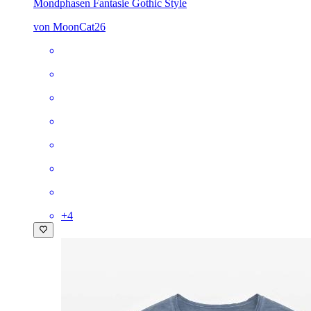
Mondphasen Fantasie Gothic Style
von MoonCat26
+
4