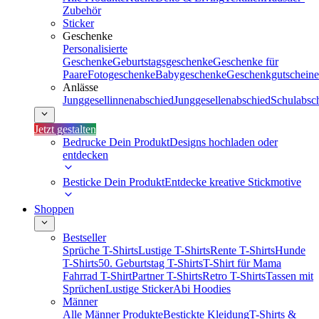
Zubehör
Sticker
Geschenke
Personalisierte
Geschenke
Geburtstagsgeschenke
Geschenke für
Paare
Fotogeschenke
Babygeschenke
Geschenkgutscheine
Anlässe
Junggesellinnenabschied
Junggesellenabschied
Schulabsc
Jetzt gestalten
Bedrucke Dein Produkt
Designs hochladen oder
entdecken
Besticke Dein Produkt
Entdecke kreative Stickmotive
Shoppen
Bestseller
Sprüche T-Shirts
Lustige T-Shirts
Rente T-Shirts
Hunde
T-Shirts
50. Geburtstag T-Shirts
T-Shirt für Mama
Fahrrad T-Shirt
Partner T-Shirts
Retro T-Shirts
Tassen mit
Sprüchen
Lustige Sticker
Abi Hoodies
Männer
Alle Männer Produkte
Bestickte Kleidung
T-Shirts &