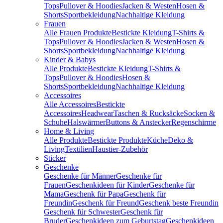
Tops
Pullover & Hoodies
Jacken & Westen
Hosen &
Shorts
Sportbekleidung
Nachhaltige Kleidung
Frauen
Alle Frauen Produkte
Bestickte Kleidung
T-Shirts &
Tops
Pullover & Hoodies
Jacken & Westen
Hosen &
Shorts
Sportbekleidung
Nachhaltige Kleidung
Kinder & Babys
Alle Produkte
Bestickte Kleidung
T-Shirts &
Tops
Pullover & Hoodies
Hosen &
Shorts
Sportbekleidung
Nachhaltige Kleidung
Accessoires
Alle Accessoires
Bestickte
Accessoires
Headwear
Taschen & Rucksäcke
Socken &
Schuhe
Halswärmer
Buttons & Anstecker
Regenschirme
Home & Living
Alle Produkte
Bestickte Produkte
Küche
Deko &
Living
Textilien
Haustier-Zubehör
Sticker
Geschenke
Geschenke für Männer
Geschenke für
Frauen
Geschenkideen für Kinder
Geschenke für
Mama
Geschenk für Papa
Geschenk für
Freundin
Geschenk für Freund
Geschenk beste Freundin
Geschenk für Schwester
Geschenk für
Bruder
Geschenkideen zum Geburtstag
Geschenkideen