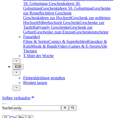
18. Geburtstag
Geschenkideen 30.
Geburtstag
Geschenkideen 50. Geburtstag
Geschenke
zur Rente
Richtfest Geschenk
Geschenkideen zur Hochzeit
Geschenk zur goldenen
Hochzeit
Silberhochzeit Geschenk
Geschenke zur
Taufe
Babyparty Geschenke
Geschenk zur
Geburt
Geschenke zum Einzug
Geschenkgutscheine
Fanartikel
Filme & Serien
Comics & Superhelden
Klassiker &
Kids
Musik & Bands
Video-Games & E-Sports
Alle
Themen
T-Shirt der Woche
B2B
Firmenkleidung gestalten
Beraten lassen
Selber verkaufen
Suche