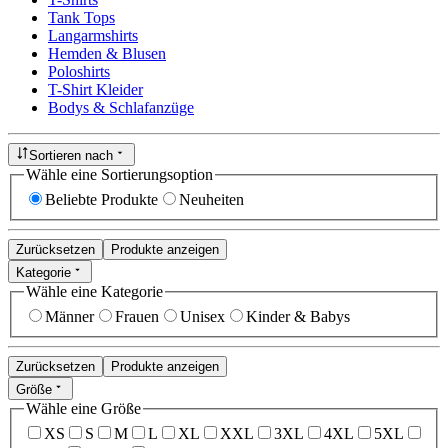
Tank Tops
Langarmshirts
Hemden & Blusen
Poloshirts
T-Shirt Kleider
Bodys & Schlafanzüge
Sortieren nach
Wähle eine Sortierungsoption
Beliebte Produkte
Neuheiten
Zurücksetzen
Produkte anzeigen
Kategorie
Wähle eine Kategorie
Männer
Frauen
Unisex
Kinder & Babys
Zurücksetzen
Produkte anzeigen
Größe
Wähle eine Größe
XS
S
M
L
XL
XXL
3XL
4XL
5XL