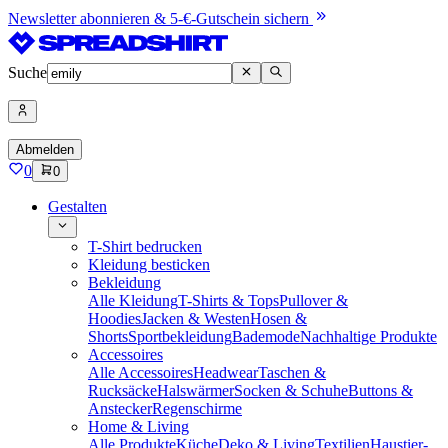
Newsletter abonnieren & 5-€-Gutschein sichern
Suche
Abmelden
0
0
Gestalten
T-Shirt bedrucken
Kleidung besticken
Bekleidung
Alle Kleidung
T-Shirts & Tops
Pullover &
Hoodies
Jacken & Westen
Hosen &
Shorts
Sportbekleidung
Bademode
Nachhaltige Produkte
Accessoires
Alle Accessoires
Headwear
Taschen &
Rucksäcke
Halswärmer
Socken & Schuhe
Buttons &
Anstecker
Regenschirme
Home & Living
Alle Produkte
Küche
Deko & Living
Textilien
Haustier-