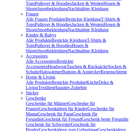
Tops
Pullover & Hoodies
Jacken & Westen
Hosen &
Shorts
Sportbekleidung
Nachhaltige Kleidung
Frauen
Alle Frauen Produkte
Bestickte Kleidung
T-Shirts &
Tops
Pullover & Hoodies
Jacken & Westen
Hosen &
Shorts
Sportbekleidung
Nachhaltige Kleidung
Kinder & Babys
Alle Produkte
Bestickte Kleidung
T-Shirts &
Tops
Pullover & Hoodies
Hosen &
Shorts
Sportbekleidung
Nachhaltige Kleidung
Accessoires
Alle Accessoires
Bestickte
Accessoires
Headwear
Taschen & Rucksäcke
Socken &
Schuhe
Halswärmer
Buttons & Anstecker
Regenschirme
Home & Living
Alle Produkte
Bestickte Produkte
Küche
Deko &
Living
Textilien
Haustier-Zubehör
Sticker
Geschenke
Geschenke für Männer
Geschenke für
Frauen
Geschenkideen für Kinder
Geschenke für
Mama
Geschenk für Papa
Geschenk für
Freundin
Geschenk für Freund
Geschenk beste Freundin
Geschenk für Schwester
Geschenk für
Bruder
Geschenkideen zum Geburtstag
Geschenkideen