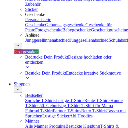
Zubehör
Sticker
Geschenke
Personalisierte
Geschenke
Geburtstagsgeschenke
Geschenke für
Paare
Fotogeschenke
Babygeschenke
Geschenkgutscheine
Anlässe
Junggesellinnenabschied
Junggesellenabschied
Schulabsc
Jetzt gestalten
Bedrucke Dein Produkt
Designs hochladen oder
entdecken
Besticke Dein Produkt
Entdecke kreative Stickmotive
Shoppen
Bestseller
Sprüche T-Shirts
Lustige T-Shirts
Rente T-Shirts
Hunde
T-Shirts
50. Geburtstag T-Shirts
T-Shirt für Mama
Fahrrad T-Shirt
Partner T-Shirts
Retro T-Shirts
Tassen mit
Sprüchen
Lustige Sticker
Abi Hoodies
Männer
Alle Männer Produkte
Bestickte Kleidung
T-Shirts &