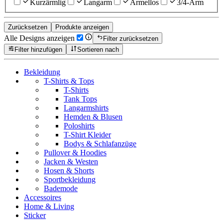
Kurzärmlig
Langarm
Ärmellos
3/4-Arm
Zurücksetzen
Produkte anzeigen
Alle Designs anzeigen
Filter zurücksetzen
Filter hinzufügen
Sortieren nach
Bekleidung
T-Shirts & Tops
T-Shirts
Tank Tops
Langarmshirts
Hemden & Blusen
Poloshirts
T-Shirt Kleider
Bodys & Schlafanzüge
Pullover & Hoodies
Jacken & Westen
Hosen & Shorts
Sportbekleidung
Bademode
Accessoires
Home & Living
Sticker