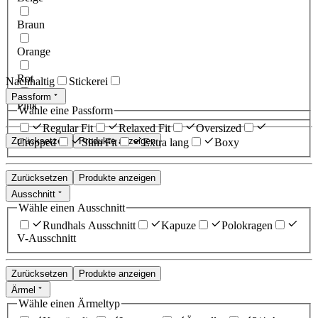
Braun
Orange
Rot
Nachhaltig
Stickerei
Passform
Pink
Wähle eine Passform
Regular Fit
Relaxed Fit
Oversized
Zurücksetzen
Produkte anzeigen
Cropped
Slim Fit
Extra lang
Boxy
Zurücksetzen
Produkte anzeigen
Ausschnitt
Wähle einen Ausschnitt
Rundhals Ausschnitt
Kapuze
Polokragen
V-Ausschnitt
Zurücksetzen
Produkte anzeigen
Ärmel
Wähle einen Ärmeltyp