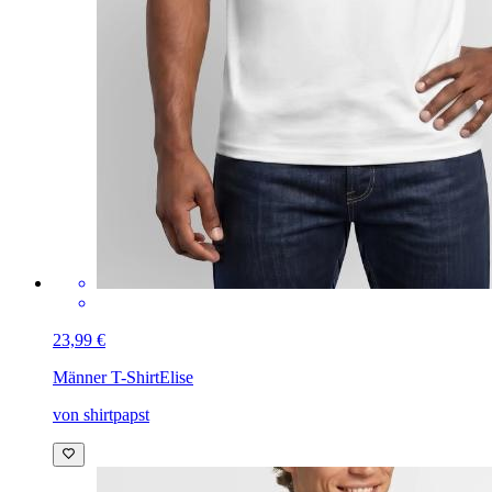
23,99 €
Männer T-Shirt
Elise
von shirtpapst