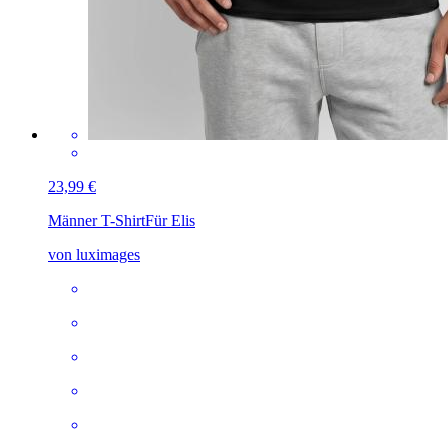
23,99 €
Männer T-Shirt
Für Elis
von luximages