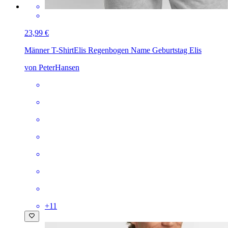
23,99 €
Männer T-Shirt
Elis Regenbogen Name Geburtstag Elis
von PeterHansen
+
11