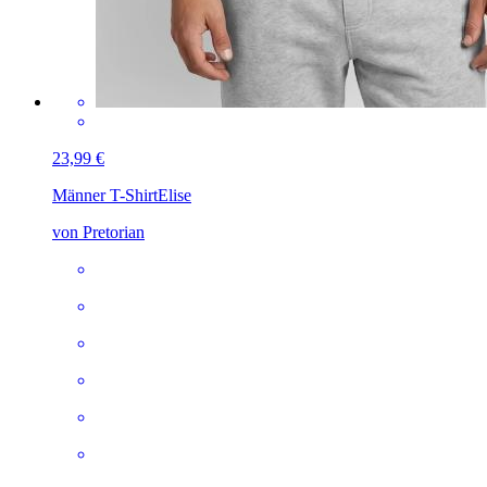
23,99 €
Männer T-Shirt
Elise
von Pretorian