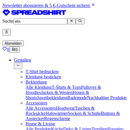
Newsletter abonnieren & 5-€-Gutschein sichern
Suche
Abmelden
0
0
Gestalten
T-Shirt bedrucken
Kleidung besticken
Bekleidung
Alle Kleidung
T-Shirts & Tops
Pullover &
Hoodies
Jacken & Westen
Hosen &
Shorts
Sportbekleidung
Bademode
Nachhaltige Produkte
Accessoires
Alle Accessoires
Headwear
Taschen &
Rucksäcke
Halswärmer
Socken & Schuhe
Buttons &
Anstecker
Regenschirme
Home & Living
Alle Produkte
Küche
Deko & Living
Textilien
Haustier-