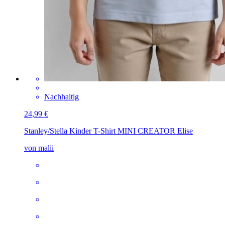
Nachhaltig
24,99 €
Stanley/Stella Kinder T-Shirt MINI CREATOR
Elise
von malii