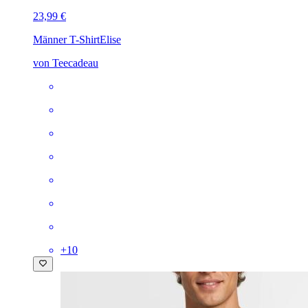
23,99 €
Männer T-Shirt
Elise
von Teecadeau
+
10