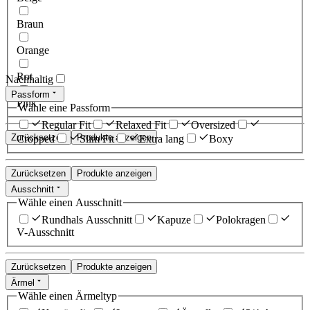
Braun
Orange
Rot
Nachhaltig
Passform
Pink
Wähle eine Passform
Regular Fit
Relaxed Fit
Oversized
Zurücksetzen
Produkte anzeigen
Cropped
Slim Fit
Extra lang
Boxy
Zurücksetzen
Produkte anzeigen
Ausschnitt
Wähle einen Ausschnitt
Rundhals Ausschnitt
Kapuze
Polokragen
V-Ausschnitt
Zurücksetzen
Produkte anzeigen
Ärmel
Wähle einen Ärmeltyp