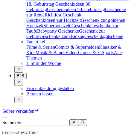
18. Geburtstag
Geschenkideen 30.
Geburtstag
Geschenkideen 50. Geburtstag
Geschenke
zur Rente
Richtfest Geschenk
Geschenkideen zur Hochzeit
Geschenk zur goldenen
Hochzeit
Silberhochzeit Geschenk
Geschenke zur
Taufe
Babyparty Geschenke
Geschenk zur
Geburt
Geschenke zum Einzug
Geschenkgutscheine
Fanartikel
Filme & Serien
Comics & Superhelden
Klassiker &
Kids
Musik & Bands
Video-Games & E-Sports
Alle
Themen
T-Shirt der Woche
B2B
Firmenkleidung gestalten
Beraten lassen
Selber verkaufen
Suche