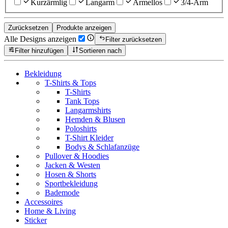
Kurzärmlig
Langarm
Ärmellos
3/4-Arm
Zurücksetzen
Produkte anzeigen
Alle Designs anzeigen
Filter zurücksetzen
Filter hinzufügen
Sortieren nach
Bekleidung
T-Shirts & Tops
T-Shirts
Tank Tops
Langarmshirts
Hemden & Blusen
Poloshirts
T-Shirt Kleider
Bodys & Schlafanzüge
Pullover & Hoodies
Jacken & Westen
Hosen & Shorts
Sportbekleidung
Bademode
Accessoires
Home & Living
Sticker