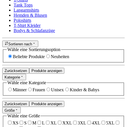
Tank Tops
Langarmshirts
Hemden & Blusen
Poloshirts
T-Shirt Kleider
Bodys & Schlafanzüge
Sortieren nach
Wähle eine Sortierungsoption
Beliebte Produkte
Neuheiten
Zurücksetzen
Produkte anzeigen
Kategorie
Wähle eine Kategorie
Männer
Frauen
Unisex
Kinder & Babys
Zurücksetzen
Produkte anzeigen
Größe
Wähle eine Größe
XS
S
M
L
XL
XXL
3XL
4XL
5XL