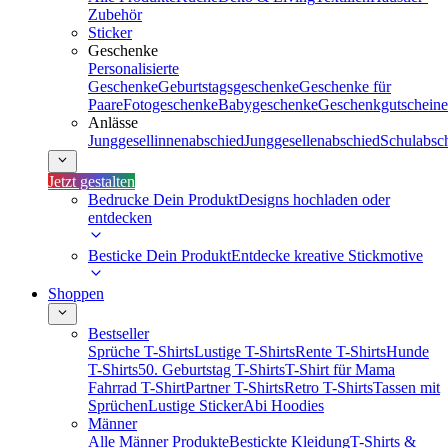
Zubehör
Sticker
Geschenke
Personalisierte
Geschenke
Geburtstagsgeschenke
Geschenke für
Paare
Fotogeschenke
Babygeschenke
Geschenkgutscheine
Anlässe
Junggesellinnenabschied
Junggesellenabschied
Schulabsc
Jetzt gestalten
Bedrucke Dein Produkt
Designs hochladen oder
entdecken
Besticke Dein Produkt
Entdecke kreative Stickmotive
Shoppen
Bestseller
Sprüche T-Shirts
Lustige T-Shirts
Rente T-Shirts
Hunde
T-Shirts
50. Geburtstag T-Shirts
T-Shirt für Mama
Fahrrad T-Shirt
Partner T-Shirts
Retro T-Shirts
Tassen mit
Sprüchen
Lustige Sticker
Abi Hoodies
Männer
Alle Männer Produkte
Bestickte Kleidung
T-Shirts &