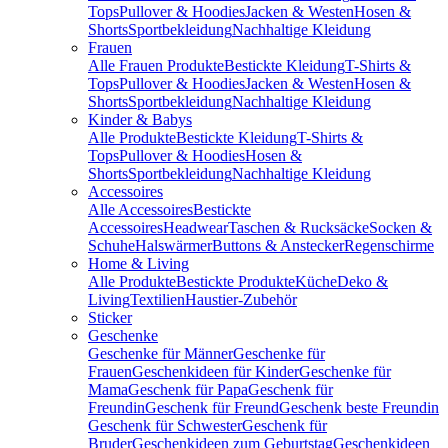
Tops
Pullover & Hoodies
Jacken & Westen
Hosen &
Shorts
Sportbekleidung
Nachhaltige Kleidung
Frauen
Alle Frauen Produkte
Bestickte Kleidung
T-Shirts &
Tops
Pullover & Hoodies
Jacken & Westen
Hosen &
Shorts
Sportbekleidung
Nachhaltige Kleidung
Kinder & Babys
Alle Produkte
Bestickte Kleidung
T-Shirts &
Tops
Pullover & Hoodies
Hosen &
Shorts
Sportbekleidung
Nachhaltige Kleidung
Accessoires
Alle Accessoires
Bestickte
Accessoires
Headwear
Taschen & Rucksäcke
Socken &
Schuhe
Halswärmer
Buttons & Anstecker
Regenschirme
Home & Living
Alle Produkte
Bestickte Produkte
Küche
Deko &
Living
Textilien
Haustier-Zubehör
Sticker
Geschenke
Geschenke für Männer
Geschenke für
Frauen
Geschenkideen für Kinder
Geschenke für
Mama
Geschenk für Papa
Geschenk für
Freundin
Geschenk für Freund
Geschenk beste Freundin
Geschenk für Schwester
Geschenk für
Bruder
Geschenkideen zum Geburtstag
Geschenkideen