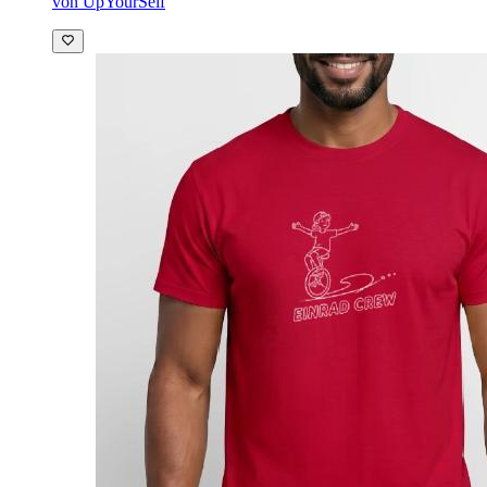
von UpYourSelf