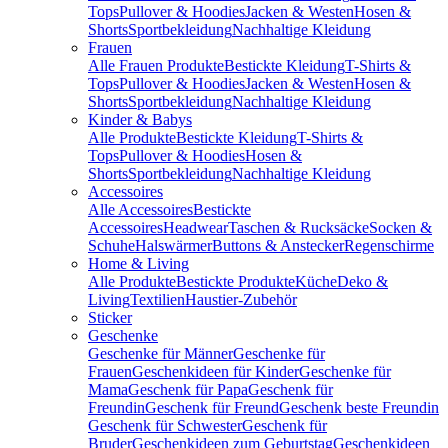
Tops
Pullover & Hoodies
Jacken & Westen
Hosen &
Shorts
Sportbekleidung
Nachhaltige Kleidung
Frauen
Alle Frauen Produkte
Bestickte Kleidung
T-Shirts &
Tops
Pullover & Hoodies
Jacken & Westen
Hosen &
Shorts
Sportbekleidung
Nachhaltige Kleidung
Kinder & Babys
Alle Produkte
Bestickte Kleidung
T-Shirts &
Tops
Pullover & Hoodies
Hosen &
Shorts
Sportbekleidung
Nachhaltige Kleidung
Accessoires
Alle Accessoires
Bestickte
Accessoires
Headwear
Taschen & Rucksäcke
Socken &
Schuhe
Halswärmer
Buttons & Anstecker
Regenschirme
Home & Living
Alle Produkte
Bestickte Produkte
Küche
Deko &
Living
Textilien
Haustier-Zubehör
Sticker
Geschenke
Geschenke für Männer
Geschenke für
Frauen
Geschenkideen für Kinder
Geschenke für
Mama
Geschenk für Papa
Geschenk für
Freundin
Geschenk für Freund
Geschenk beste Freundin
Geschenk für Schwester
Geschenk für
Bruder
Geschenkideen zum Geburtstag
Geschenkideen