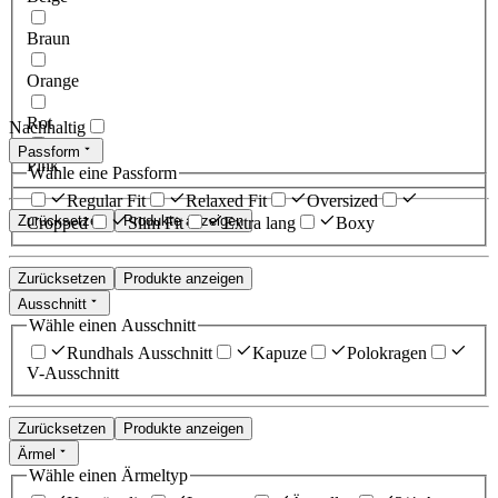
Braun
Orange
Rot
Nachhaltig
Passform
Pink
Wähle eine Passform
Regular Fit
Relaxed Fit
Oversized
Zurücksetzen
Produkte anzeigen
Cropped
Slim Fit
Extra lang
Boxy
Zurücksetzen
Produkte anzeigen
Ausschnitt
Wähle einen Ausschnitt
Rundhals Ausschnitt
Kapuze
Polokragen
V-Ausschnitt
Zurücksetzen
Produkte anzeigen
Ärmel
Wähle einen Ärmeltyp