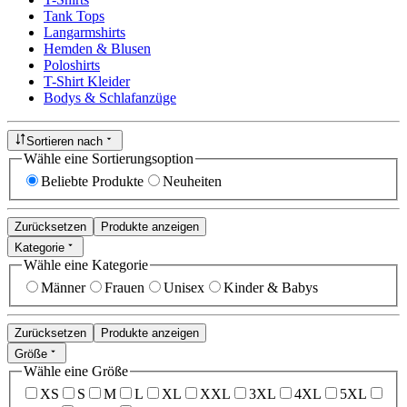
Tank Tops
Langarmshirts
Hemden & Blusen
Poloshirts
T-Shirt Kleider
Bodys & Schlafanzüge
Sortieren nach
Wähle eine Sortierungsoption
Beliebte Produkte
Neuheiten
Zurücksetzen
Produkte anzeigen
Kategorie
Wähle eine Kategorie
Männer
Frauen
Unisex
Kinder & Babys
Zurücksetzen
Produkte anzeigen
Größe
Wähle eine Größe
XS
S
M
L
XL
XXL
3XL
4XL
5XL