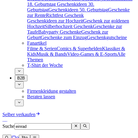
18. Geburtstag
Geschenkideen 30.
Geburtstag
Geschenkideen 50. Geburtstag
Geschenke
zur Rente
Richtfest Geschenk
Geschenkideen zur Hochzeit
Geschenk zur goldenen
Hochzeit
Silberhochzeit Geschenk
Geschenke zur
Taufe
Babyparty Geschenke
Geschenk zur
Geburt
Geschenke zum Einzug
Geschenkgutscheine
Fanartikel
Filme & Serien
Comics & Superhelden
Klassiker &
Kids
Musik & Bands
Video-Games & E-Sports
Alle
Themen
T-Shirt der Woche
B2B
Firmenkleidung gestalten
Beraten lassen
Selber verkaufen
Suche