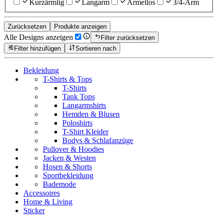
Kurzärmlig
Langarm
Ärmellos
3/4-Arm
Zurücksetzen
Produkte anzeigen
Alle Designs anzeigen
Filter zurücksetzen
Filter hinzufügen
Sortieren nach
Bekleidung
T-Shirts & Tops
T-Shirts
Tank Tops
Langarmshirts
Hemden & Blusen
Poloshirts
T-Shirt Kleider
Bodys & Schlafanzüge
Pullover & Hoodies
Jacken & Westen
Hosen & Shorts
Sportbekleidung
Bademode
Accessoires
Home & Living
Sticker