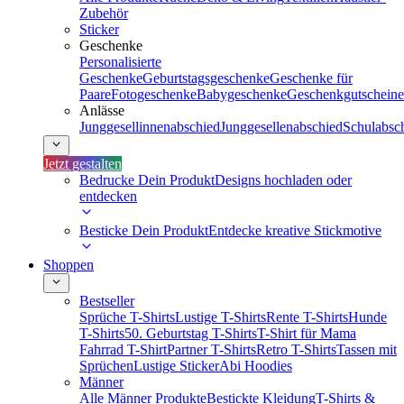
Zubehör
Sticker
Geschenke
Personalisierte
Geschenke
Geburtstagsgeschenke
Geschenke für
Paare
Fotogeschenke
Babygeschenke
Geschenkgutscheine
Anlässe
Junggesellinnenabschied
Junggesellenabschied
Schulabsc
Jetzt gestalten
Bedrucke Dein Produkt
Designs hochladen oder
entdecken
Besticke Dein Produkt
Entdecke kreative Stickmotive
Shoppen
Bestseller
Sprüche T-Shirts
Lustige T-Shirts
Rente T-Shirts
Hunde
T-Shirts
50. Geburtstag T-Shirts
T-Shirt für Mama
Fahrrad T-Shirt
Partner T-Shirts
Retro T-Shirts
Tassen mit
Sprüchen
Lustige Sticker
Abi Hoodies
Männer
Alle Männer Produkte
Bestickte Kleidung
T-Shirts &