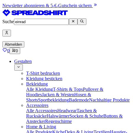
Newsletter abonnieren & 5-€-Gutschein sichern
Suche
Abmelden
0
0
Gestalten
T-Shirt bedrucken
Kleidung besticken
Bekleidung
Alle Kleidung
T-Shirts & Tops
Pullover &
Hoodies
Jacken & Westen
Hosen &
Shorts
Sportbekleidung
Bademode
Nachhaltige Produkte
Accessoires
Alle Accessoires
Headwear
Taschen &
Rucksäcke
Halswärmer
Socken & Schuhe
Buttons &
Anstecker
Regenschirme
Home & Living
Alle Produkte
Küche
Deko & Living
Textilien
Haustier-