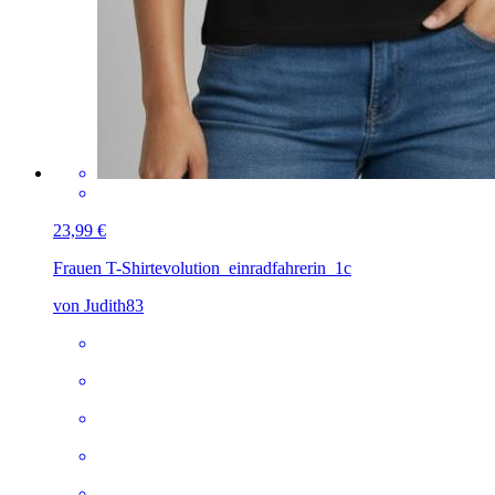
23,99 €
Frauen T-Shirt
evolution_einradfahrerin_1c
von Judith83