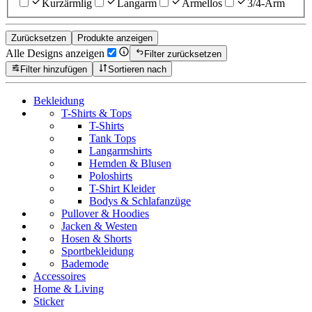
Kurzärmlig
Langarm
Ärmellos
3/4-Arm
Zurücksetzen
Produkte anzeigen
Alle Designs anzeigen
Filter zurücksetzen
Filter hinzufügen
Sortieren nach
Bekleidung
T-Shirts & Tops
T-Shirts
Tank Tops
Langarmshirts
Hemden & Blusen
Poloshirts
T-Shirt Kleider
Bodys & Schlafanzüge
Pullover & Hoodies
Jacken & Westen
Hosen & Shorts
Sportbekleidung
Bademode
Accessoires
Home & Living
Sticker