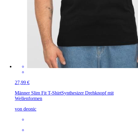
27,99 €
Männer Slim Fit T-Shirt
Synthesizer Drehknopf mit
Wellenformen
von deonic