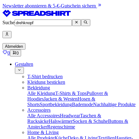
Newsletter abonnieren & 5-€-Gutschein sichern
Suche
Abmelden
0
0
Gestalten
T-Shirt bedrucken
Kleidung besticken
Bekleidung
Alle Kleidung
T-Shirts & Tops
Pullover &
Hoodies
Jacken & Westen
Hosen &
Shorts
Sportbekleidung
Bademode
Nachhaltige Produkte
Accessoires
Alle Accessoires
Headwear
Taschen &
Rucksäcke
Halswärmer
Socken & Schuhe
Buttons &
Anstecker
Regenschirme
Home & Living
Alle Produkte
Küche
Deko & Living
Textilien
Haustier-