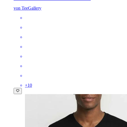
von TeeGallery
+
10