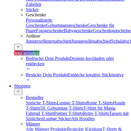
Zubehör
Sticker
Geschenke
Personalisierte
Geschenke
Geburtstagsgeschenke
Geschenke für
Paare
Fotogeschenke
Babygeschenke
Geschenkgutscheine
Anlässe
Junggesellinnenabschied
Junggesellenabschied
Schulabsc
Jetzt gestalten
Bedrucke Dein Produkt
Designs hochladen oder
entdecken
Besticke Dein Produkt
Entdecke kreative Stickmotive
Shoppen
Bestseller
Sprüche T-Shirts
Lustige T-Shirts
Rente T-Shirts
Hunde
T-Shirts
50. Geburtstag T-Shirts
T-Shirt für Mama
Fahrrad T-Shirt
Partner T-Shirts
Retro T-Shirts
Tassen mit
Sprüchen
Lustige Sticker
Abi Hoodies
Männer
Alle Männer Produkte
Bestickte Kleidung
T-Shirts &