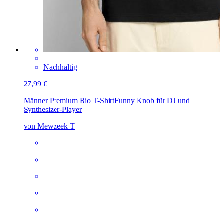
Nachhaltig
27,99 €
Männer Premium Bio T-Shirt
Funny Knob für DJ und
Synthesizer-Player
von Mewzeek T