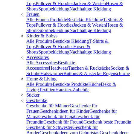
Tops
Pullover & Hoodies
Jacken & Westen
Hosen &
Shorts
Sportbekleidung
Nachhaltige Kleidung
Frauen
Alle Frauen Produkte
Bestickte Kleidung
T-Shirts &
Tops
Pullover & Hoodies
Jacken & Westen
Hosen &
Shorts
Sportbekleidung
Nachhaltige Kleidung
Kinder & Babys
Alle Produkte
Bestickte Kleidung
T-Shirts &
Tops
Pullover & Hoodies
Hosen &
Shorts
Sportbekleidung
Nachhaltige Kleidung
Accessoires
Alle Accessoires
Bestickte
Accessoires
Headwear
Taschen & Rucksäcke
Socken &
Schuhe
Halswärmer
Buttons & Anstecker
Regenschirme
Home & Living
Alle Produkte
Bestickte Produkte
Küche
Deko &
Living
Textilien
Haustier-Zubehör
Sticker
Geschenke
Geschenke für Männer
Geschenke für
Frauen
Geschenkideen für Kinder
Geschenke für
Mama
Geschenk für Papa
Geschenk für
Freundin
Geschenk für Freund
Geschenk beste Freundin
Geschenk für Schwester
Geschenk für
Bruder
Geschenkideen zum Geburtstag
Geschenkideen