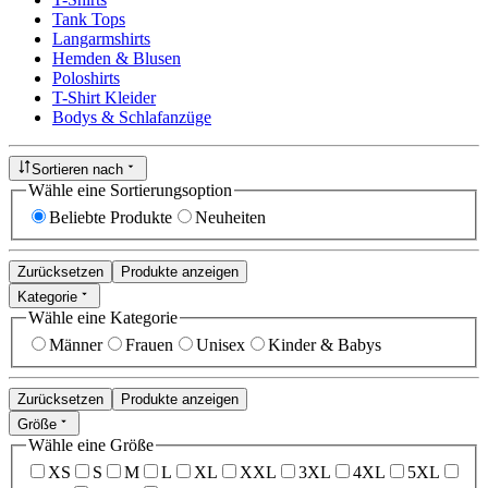
Tank Tops
Langarmshirts
Hemden & Blusen
Poloshirts
T-Shirt Kleider
Bodys & Schlafanzüge
Sortieren nach
Wähle eine Sortierungsoption
Beliebte Produkte
Neuheiten
Zurücksetzen
Produkte anzeigen
Kategorie
Wähle eine Kategorie
Männer
Frauen
Unisex
Kinder & Babys
Zurücksetzen
Produkte anzeigen
Größe
Wähle eine Größe
XS
S
M
L
XL
XXL
3XL
4XL
5XL