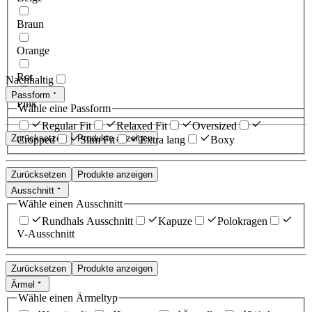
Braun
Orange
Rot
Nachhaltig
Passform
Pink
Wähle eine Passform
Regular Fit
Relaxed Fit
Oversized
Zurücksetzen
Produkte anzeigen
Cropped
Slim Fit
Extra lang
Boxy
Zurücksetzen
Produkte anzeigen
Ausschnitt
Wähle einen Ausschnitt
Rundhals Ausschnitt
Kapuze
Polokragen
V-Ausschnitt
Zurücksetzen
Produkte anzeigen
Ärmel
Wähle einen Ärmeltyp