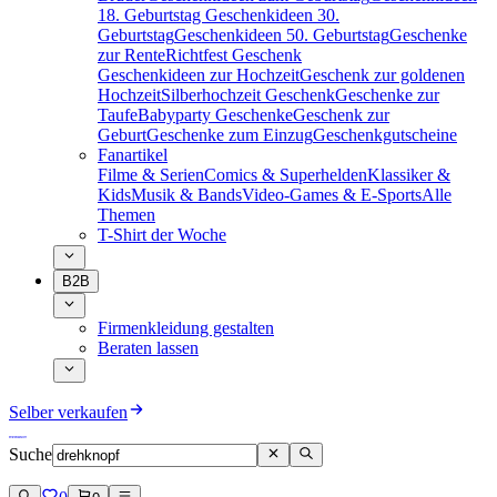
18. Geburtstag
Geschenkideen 30.
Geburtstag
Geschenkideen 50. Geburtstag
Geschenke
zur Rente
Richtfest Geschenk
Geschenkideen zur Hochzeit
Geschenk zur goldenen
Hochzeit
Silberhochzeit Geschenk
Geschenke zur
Taufe
Babyparty Geschenke
Geschenk zur
Geburt
Geschenke zum Einzug
Geschenkgutscheine
Fanartikel
Filme & Serien
Comics & Superhelden
Klassiker &
Kids
Musik & Bands
Video-Games & E-Sports
Alle
Themen
T-Shirt der Woche
B2B
Firmenkleidung gestalten
Beraten lassen
Selber verkaufen
Suche