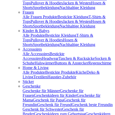
Tops
Pullover & Hoodies
Jacken & Westen
Hosen &
Shorts
Sportbekleidung
Nachhaltige Kleidung
Frauen
Alle Frauen Produkte
Bestickte Kleidung
T-Shirts &
Tops
Pullover & Hoodies
Jacken & Westen
Hosen &
Shorts
Sportbekleidung
Nachhaltige Kleidung
Kinder & Babys
Alle Produkte
Bestickte Kleidung
T-Shirts &
Tops
Pullover & Hoodies
Hosen &
Shorts
Sportbekleidung
Nachhaltige Kleidung
Accessoires
Alle Accessoires
Bestickte
Accessoires
Headwear
Taschen & Rucksäcke
Socken &
Schuhe
Halswärmer
Buttons & Anstecker
Regenschirme
Home & Living
Alle Produkte
Bestickte Produkte
Küche
Deko &
Living
Textilien
Haustier-Zubehör
Sticker
Geschenke
Geschenke für Männer
Geschenke für
Frauen
Geschenkideen für Kinder
Geschenke für
Mama
Geschenk für Papa
Geschenk für
Freundin
Geschenk für Freund
Geschenk beste Freundin
Geschenk für Schwester
Geschenk für
Bruder
Geschenkideen zum Geburtstag
Geschenkideen