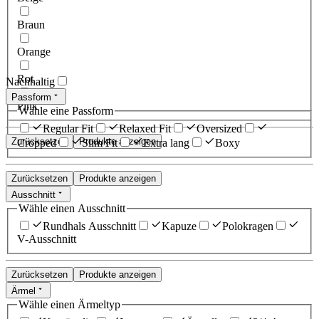
Braun
Orange
Rot
Nachhaltig
Passform
Pink
Wähle eine Passform
Regular Fit
Relaxed Fit
Oversized
Zurücksetzen
Produkte anzeigen
Cropped
Slim Fit
Extra lang
Boxy
Zurücksetzen
Produkte anzeigen
Ausschnitt
Wähle einen Ausschnitt
Rundhals Ausschnitt
Kapuze
Polokragen
V-Ausschnitt
Zurücksetzen
Produkte anzeigen
Ärmel
Wähle einen Ärmeltyp