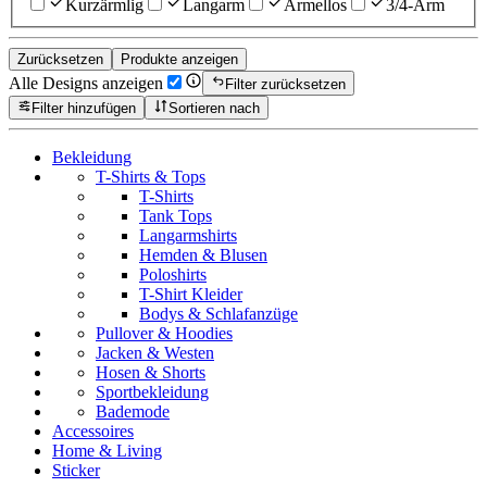
Kurzärmlig
Langarm
Ärmellos
3/4-Arm
Zurücksetzen
Produkte anzeigen
Alle Designs anzeigen
Filter zurücksetzen
Filter hinzufügen
Sortieren nach
Bekleidung
T-Shirts & Tops
T-Shirts
Tank Tops
Langarmshirts
Hemden & Blusen
Poloshirts
T-Shirt Kleider
Bodys & Schlafanzüge
Pullover & Hoodies
Jacken & Westen
Hosen & Shorts
Sportbekleidung
Bademode
Accessoires
Home & Living
Sticker