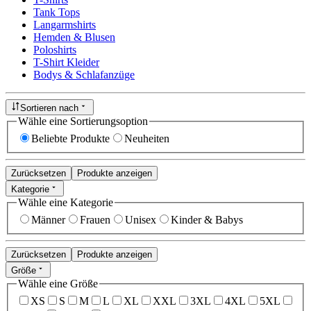
Tank Tops
Langarmshirts
Hemden & Blusen
Poloshirts
T-Shirt Kleider
Bodys & Schlafanzüge
Sortieren nach
Wähle eine Sortierungsoption
Beliebte Produkte
Neuheiten
Zurücksetzen
Produkte anzeigen
Kategorie
Wähle eine Kategorie
Männer
Frauen
Unisex
Kinder & Babys
Zurücksetzen
Produkte anzeigen
Größe
Wähle eine Größe
XS
S
M
L
XL
XXL
3XL
4XL
5XL