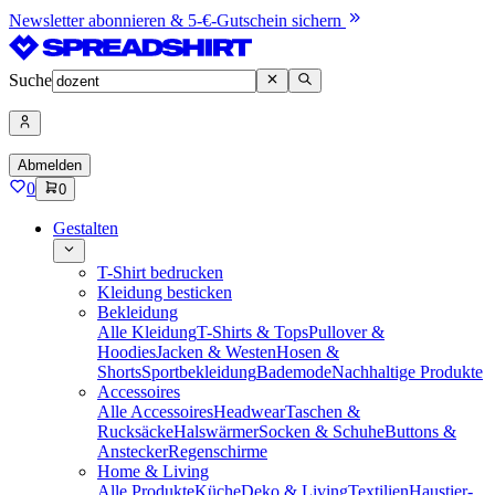
Newsletter abonnieren & 5-€-Gutschein sichern
Suche
Abmelden
0
0
Gestalten
T-Shirt bedrucken
Kleidung besticken
Bekleidung
Alle Kleidung
T-Shirts & Tops
Pullover &
Hoodies
Jacken & Westen
Hosen &
Shorts
Sportbekleidung
Bademode
Nachhaltige Produkte
Accessoires
Alle Accessoires
Headwear
Taschen &
Rucksäcke
Halswärmer
Socken & Schuhe
Buttons &
Anstecker
Regenschirme
Home & Living
Alle Produkte
Küche
Deko & Living
Textilien
Haustier-