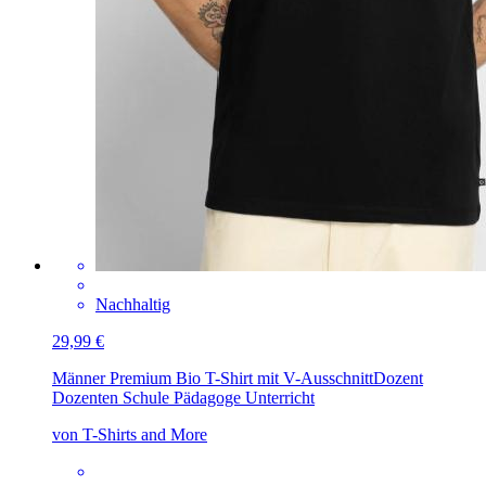
Nachhaltig
29,99 €
Männer Premium Bio T-Shirt mit V-Ausschnitt
Dozent
Dozenten Schule Pädagoge Unterricht
von T-Shirts and More