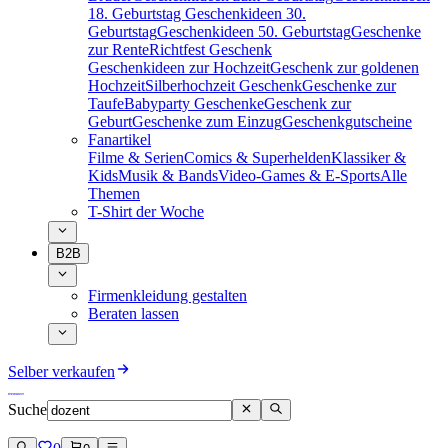
18. Geburtstag
Geschenkideen 30.
Geburtstag
Geschenkideen 50. Geburtstag
Geschenke
zur Rente
Richtfest Geschenk
Geschenkideen zur Hochzeit
Geschenk zur goldenen
Hochzeit
Silberhochzeit Geschenk
Geschenke zur
Taufe
Babyparty Geschenke
Geschenk zur
Geburt
Geschenke zum Einzug
Geschenkgutscheine
Fanartikel
Filme & Serien
Comics & Superhelden
Klassiker &
Kids
Musik & Bands
Video-Games & E-Sports
Alle
Themen
T-Shirt der Woche
B2B
Firmenkleidung gestalten
Beraten lassen
Selber verkaufen
Suche