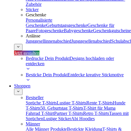
Zubehör
Sticker
Geschenke
Personalisierte
Geschenke
Geburtstagsgeschenke
Geschenke für
Paare
Fotogeschenke
Babygeschenke
Geschenkgutscheine
Anlässe
Junggesellinnenabschied
Junggesellenabschied
Schulabsc
Jetzt gestalten
Bedrucke Dein Produkt
Designs hochladen oder
entdecken
Besticke Dein Produkt
Entdecke kreative Stickmotive
Shoppen
Bestseller
Sprüche T-Shirts
Lustige T-Shirts
Rente T-Shirts
Hunde
T-Shirts
50. Geburtstag T-Shirts
T-Shirt für Mama
Fahrrad T-Shirt
Partner T-Shirts
Retro T-Shirts
Tassen mit
Sprüchen
Lustige Sticker
Abi Hoodies
Männer
Alle Männer Produkte
Bestickte Kleidung
T-Shirts &