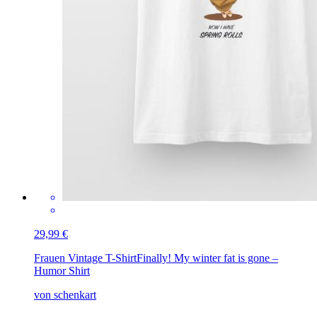
29,99 €
Frauen Vintage T-Shirt
Finally! My winter fat is gone –
Humor Shirt
von schenkart