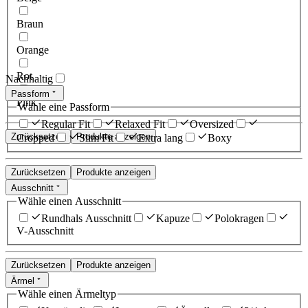
Braun
Orange
Rot
Nachhaltig
Passform
Pink
Wähle eine Passform
Regular Fit
Relaxed Fit
Oversized
Zurücksetzen
Produkte anzeigen
Cropped
Slim Fit
Extra lang
Boxy
Zurücksetzen
Produkte anzeigen
Ausschnitt
Wähle einen Ausschnitt
Rundhals Ausschnitt
Kapuze
Polokragen
V-Ausschnitt
Zurücksetzen
Produkte anzeigen
Ärmel
Wähle einen Ärmeltyp