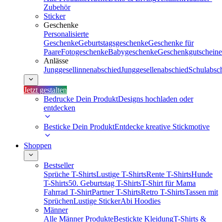
Zubehör
Sticker
Geschenke
Personalisierte
Geschenke
Geburtstagsgeschenke
Geschenke für
Paare
Fotogeschenke
Babygeschenke
Geschenkgutscheine
Anlässe
Junggesellinnenabschied
Junggesellenabschied
Schulabsc
Jetzt gestalten
Bedrucke Dein Produkt
Designs hochladen oder
entdecken
Besticke Dein Produkt
Entdecke kreative Stickmotive
Shoppen
Bestseller
Sprüche T-Shirts
Lustige T-Shirts
Rente T-Shirts
Hunde
T-Shirts
50. Geburtstag T-Shirts
T-Shirt für Mama
Fahrrad T-Shirt
Partner T-Shirts
Retro T-Shirts
Tassen mit
Sprüchen
Lustige Sticker
Abi Hoodies
Männer
Alle Männer Produkte
Bestickte Kleidung
T-Shirts &