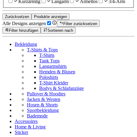
Kurzärmlig
Langarm
Ärmellos
3/4-Arm
Zurücksetzen
Produkte anzeigen
Alle Designs anzeigen
Filter zurücksetzen
Filter hinzufügen
Sortieren nach
Bekleidung
T-Shirts & Tops
T-Shirts
Tank Tops
Langarmshirts
Hemden & Blusen
Poloshirts
T-Shirt Kleider
Bodys & Schlafanzüge
Pullover & Hoodies
Jacken & Westen
Hosen & Shorts
Sportbekleidung
Bademode
Accessoires
Home & Living
Sticker