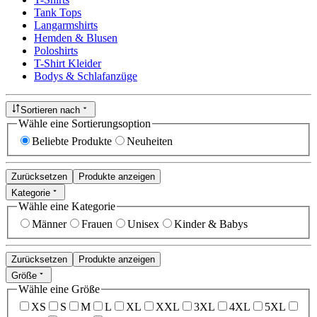
Tank Tops
Langarmshirts
Hemden & Blusen
Poloshirts
T-Shirt Kleider
Bodys & Schlafanzüge
Sortieren nach
Wähle eine Sortierungsoption
Beliebte Produkte
Neuheiten
Zurücksetzen
Produkte anzeigen
Kategorie
Wähle eine Kategorie
Männer
Frauen
Unisex
Kinder & Babys
Zurücksetzen
Produkte anzeigen
Größe
Wähle eine Größe
XS
S
M
L
XL
XXL
3XL
4XL
5XL