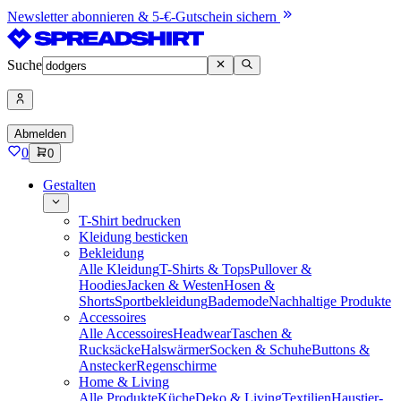
Newsletter abonnieren & 5-€-Gutschein sichern
Suche
Abmelden
0
0
Gestalten
T-Shirt bedrucken
Kleidung besticken
Bekleidung
Alle Kleidung
T-Shirts & Tops
Pullover &
Hoodies
Jacken & Westen
Hosen &
Shorts
Sportbekleidung
Bademode
Nachhaltige Produkte
Accessoires
Alle Accessoires
Headwear
Taschen &
Rucksäcke
Halswärmer
Socken & Schuhe
Buttons &
Anstecker
Regenschirme
Home & Living
Alle Produkte
Küche
Deko & Living
Textilien
Haustier-