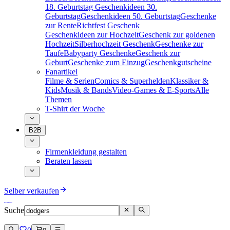
18. Geburtstag
Geschenkideen 30.
Geburtstag
Geschenkideen 50. Geburtstag
Geschenke
zur Rente
Richtfest Geschenk
Geschenkideen zur Hochzeit
Geschenk zur goldenen
Hochzeit
Silberhochzeit Geschenk
Geschenke zur
Taufe
Babyparty Geschenke
Geschenk zur
Geburt
Geschenke zum Einzug
Geschenkgutscheine
Fanartikel
Filme & Serien
Comics & Superhelden
Klassiker &
Kids
Musik & Bands
Video-Games & E-Sports
Alle
Themen
T-Shirt der Woche
B2B
Firmenkleidung gestalten
Beraten lassen
Selber verkaufen
Suche