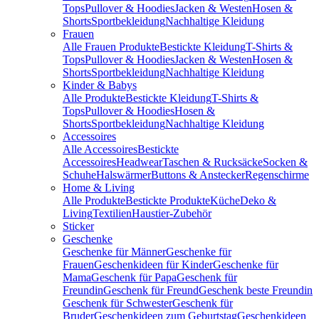
Tops
Pullover & Hoodies
Jacken & Westen
Hosen &
Shorts
Sportbekleidung
Nachhaltige Kleidung
Frauen
Alle Frauen Produkte
Bestickte Kleidung
T-Shirts &
Tops
Pullover & Hoodies
Jacken & Westen
Hosen &
Shorts
Sportbekleidung
Nachhaltige Kleidung
Kinder & Babys
Alle Produkte
Bestickte Kleidung
T-Shirts &
Tops
Pullover & Hoodies
Hosen &
Shorts
Sportbekleidung
Nachhaltige Kleidung
Accessoires
Alle Accessoires
Bestickte
Accessoires
Headwear
Taschen & Rucksäcke
Socken &
Schuhe
Halswärmer
Buttons & Anstecker
Regenschirme
Home & Living
Alle Produkte
Bestickte Produkte
Küche
Deko &
Living
Textilien
Haustier-Zubehör
Sticker
Geschenke
Geschenke für Männer
Geschenke für
Frauen
Geschenkideen für Kinder
Geschenke für
Mama
Geschenk für Papa
Geschenk für
Freundin
Geschenk für Freund
Geschenk beste Freundin
Geschenk für Schwester
Geschenk für
Bruder
Geschenkideen zum Geburtstag
Geschenkideen