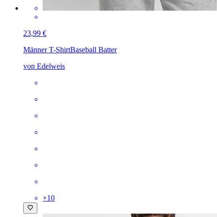
23,99 €
Männer T-Shirt
Baseball Batter
von Edelweis
+
10