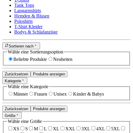
Tank Tops
Langarmshirts
Hemden & Blusen
Poloshirts
T-Shirt Kleider
Bodys & Schlafanzüge
Sortieren nach
Wähle eine Sortierungsoption
Beliebte Produkte
Neuheiten
Zurücksetzen
Produkte anzeigen
Kategorie
Wähle eine Kategorie
Männer
Frauen
Unisex
Kinder & Babys
Zurücksetzen
Produkte anzeigen
Größe
Wähle eine Größe
XS
S
M
L
XL
XXL
3XL
4XL
5XL