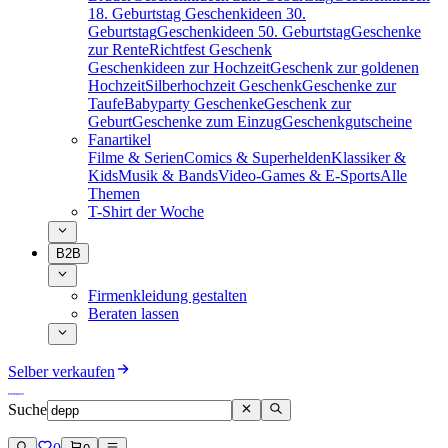
18. Geburtstag
Geschenkideen 30.
Geburtstag
Geschenkideen 50. Geburtstag
Geschenke
zur Rente
Richtfest Geschenk
Geschenkideen zur Hochzeit
Geschenk zur goldenen
Hochzeit
Silberhochzeit Geschenk
Geschenke zur
Taufe
Babyparty Geschenke
Geschenk zur
Geburt
Geschenke zum Einzug
Geschenkgutscheine
Fanartikel
Filme & Serien
Comics & Superhelden
Klassiker &
Kids
Musik & Bands
Video-Games & E-Sports
Alle
Themen
T-Shirt der Woche
B2B
Firmenkleidung gestalten
Beraten lassen
Selber verkaufen
Suche