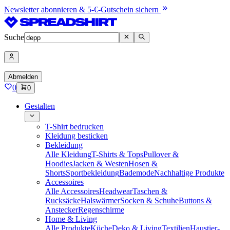
Newsletter abonnieren & 5-€-Gutschein sichern
Suche
Abmelden
0
0
Gestalten
T-Shirt bedrucken
Kleidung besticken
Bekleidung
Alle Kleidung
T-Shirts & Tops
Pullover &
Hoodies
Jacken & Westen
Hosen &
Shorts
Sportbekleidung
Bademode
Nachhaltige Produkte
Accessoires
Alle Accessoires
Headwear
Taschen &
Rucksäcke
Halswärmer
Socken & Schuhe
Buttons &
Anstecker
Regenschirme
Home & Living
Alle Produkte
Küche
Deko & Living
Textilien
Haustier-