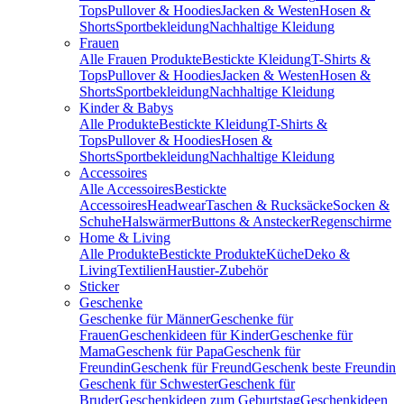
Tops
Pullover & Hoodies
Jacken & Westen
Hosen &
Shorts
Sportbekleidung
Nachhaltige Kleidung
Frauen
Alle Frauen Produkte
Bestickte Kleidung
T-Shirts &
Tops
Pullover & Hoodies
Jacken & Westen
Hosen &
Shorts
Sportbekleidung
Nachhaltige Kleidung
Kinder & Babys
Alle Produkte
Bestickte Kleidung
T-Shirts &
Tops
Pullover & Hoodies
Hosen &
Shorts
Sportbekleidung
Nachhaltige Kleidung
Accessoires
Alle Accessoires
Bestickte
Accessoires
Headwear
Taschen & Rucksäcke
Socken &
Schuhe
Halswärmer
Buttons & Anstecker
Regenschirme
Home & Living
Alle Produkte
Bestickte Produkte
Küche
Deko &
Living
Textilien
Haustier-Zubehör
Sticker
Geschenke
Geschenke für Männer
Geschenke für
Frauen
Geschenkideen für Kinder
Geschenke für
Mama
Geschenk für Papa
Geschenk für
Freundin
Geschenk für Freund
Geschenk beste Freundin
Geschenk für Schwester
Geschenk für
Bruder
Geschenkideen zum Geburtstag
Geschenkideen