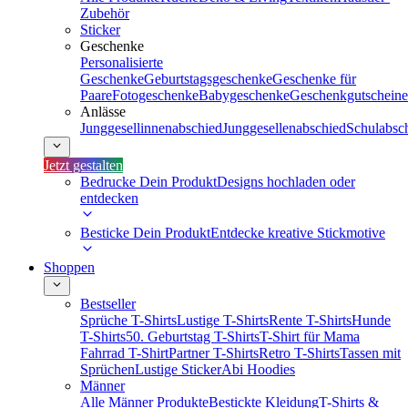
Zubehör
Sticker
Geschenke
Personalisierte
Geschenke
Geburtstagsgeschenke
Geschenke für
Paare
Fotogeschenke
Babygeschenke
Geschenkgutscheine
Anlässe
Junggesellinnenabschied
Junggesellenabschied
Schulabsc
Jetzt gestalten
Bedrucke Dein Produkt
Designs hochladen oder
entdecken
Besticke Dein Produkt
Entdecke kreative Stickmotive
Shoppen
Bestseller
Sprüche T-Shirts
Lustige T-Shirts
Rente T-Shirts
Hunde
T-Shirts
50. Geburtstag T-Shirts
T-Shirt für Mama
Fahrrad T-Shirt
Partner T-Shirts
Retro T-Shirts
Tassen mit
Sprüchen
Lustige Sticker
Abi Hoodies
Männer
Alle Männer Produkte
Bestickte Kleidung
T-Shirts &