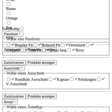
Braun
Orange
Rot
Nachhaltig
Passform
Pink
Wähle eine Passform
Regular Fit
Relaxed Fit
Oversized
Zurücksetzen
Produkte anzeigen
Cropped
Slim Fit
Extra lang
Boxy
Zurücksetzen
Produkte anzeigen
Ausschnitt
Wähle einen Ausschnitt
Rundhals Ausschnitt
Kapuze
Polokragen
V-Ausschnitt
Zurücksetzen
Produkte anzeigen
Ärmel
Wähle einen Ärmeltyp