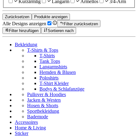
Kurzärmlig
Langarm
Ärmellos
3/4-Arm
Zurücksetzen
Produkte anzeigen
Alle Designs anzeigen
Filter zurücksetzen
Filter hinzufügen
Sortieren nach
Bekleidung
T-Shirts & Tops
T-Shirts
Tank Tops
Langarmshirts
Hemden & Blusen
Poloshirts
T-Shirt Kleider
Bodys & Schlafanzüge
Pullover & Hoodies
Jacken & Westen
Hosen & Shorts
Sportbekleidung
Bademode
Accessoires
Home & Living
Sticker