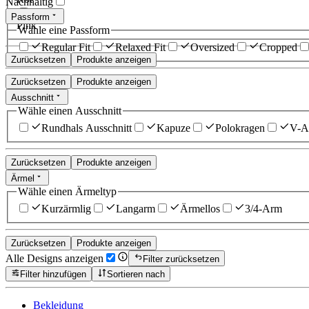
Nachhaltig
Passform
Pink
Wähle eine Passform
Regular Fit
Relaxed Fit
Oversized
Cropped
Zurücksetzen
Produkte anzeigen
Zurücksetzen
Produkte anzeigen
Ausschnitt
Wähle einen Ausschnitt
Rundhals Ausschnitt
Kapuze
Polokragen
V-Au
Zurücksetzen
Produkte anzeigen
Ärmel
Wähle einen Ärmeltyp
Kurzärmlig
Langarm
Ärmellos
3/4-Arm
Zurücksetzen
Produkte anzeigen
Alle Designs anzeigen
Filter zurücksetzen
Filter hinzufügen
Sortieren nach
Bekleidung