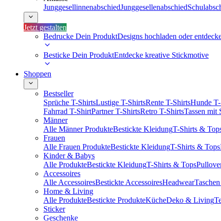
Junggesellinnenabschied
Junggesellenabschied
Schulabsc
Jetzt gestalten
Bedrucke Dein Produkt
Designs hochladen oder entdeck
Besticke Dein Produkt
Entdecke kreative Stickmotive
Shoppen
Bestseller
Sprüche T-Shirts
Lustige T-Shirts
Rente T-Shirts
Hunde T-
Fahrrad T-Shirt
Partner T-Shirts
Retro T-Shirts
Tassen mit
Männer
Alle Männer Produkte
Bestickte Kleidung
T-Shirts & Top
Frauen
Alle Frauen Produkte
Bestickte Kleidung
T-Shirts & Tops
Kinder & Babys
Alle Produkte
Bestickte Kleidung
T-Shirts & Tops
Pullove
Accessoires
Alle Accessoires
Bestickte Accessoires
Headwear
Taschen
Home & Living
Alle Produkte
Bestickte Produkte
Küche
Deko & Living
Te
Sticker
Geschenke