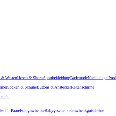
n & Westen
Hosen & Shorts
Sportbekleidung
Bademode
Nachhaltige Pro
rmer
Socken & Schuhe
Buttons & Anstecker
Regenschirme
behör
ke für Paare
Fotogeschenke
Babygeschenke
Geschenkgutscheine