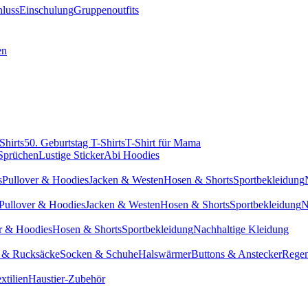
hluss
Einschulung
Gruppenoutfits
en
Shirts
50. Geburtstag T-Shirts
T-Shirt für Mama
 Sprüchen
Lustige Sticker
Abi Hoodies
s
Pullover & Hoodies
Jacken & Westen
Hosen & Shorts
Sportbekleidung
Pullover & Hoodies
Jacken & Westen
Hosen & Shorts
Sportbekleidung
N
r & Hoodies
Hosen & Shorts
Sportbekleidung
Nachhaltige Kleidung
 & Rucksäcke
Socken & Schuhe
Halswärmer
Buttons & Anstecker
Regen
xtilien
Haustier-Zubehör