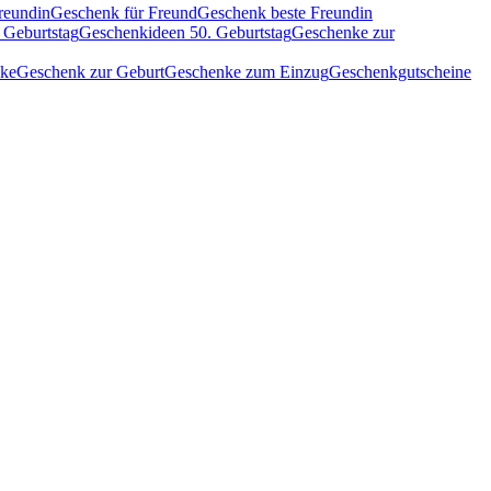
reundin
Geschenk für Freund
Geschenk beste Freundin
 Geburtstag
Geschenkideen 50. Geburtstag
Geschenke zur
nke
Geschenk zur Geburt
Geschenke zum Einzug
Geschenkgutscheine