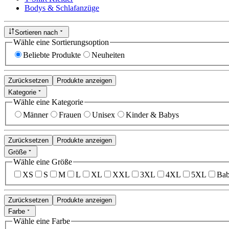
Bodys & Schlafanzüge
Sortieren nach
Wähle eine Sortierungsoption
Beliebte Produkte
Neuheiten
Zurücksetzen
Produkte anzeigen
Kategorie
Wähle eine Kategorie
Männer
Frauen
Unisex
Kinder & Babys
Zurücksetzen
Produkte anzeigen
Größe
Wähle eine Größe
XS
S
M
L
XL
XXL
3XL
4XL
5XL
Bab
Zurücksetzen
Produkte anzeigen
Farbe
Wähle eine Farbe