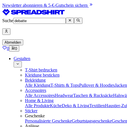
Newsletter abonnieren & 5-€-Gutschein sichern
Suche
Abmelden
0
0
Gestalten
T-Shirt bedrucken
Kleidung besticken
Bekleidung
Alle Kleidung
T-Shirts & Tops
Pullover & Hoodies
Jacke
Accessoires
Alle Accessoires
Headwear
Taschen & Rucksäcke
Halswä
Home & Living
Alle Produkte
Küche
Deko & Living
Textilien
Haustier-Zu
Sticker
Geschenke
Personalisierte Geschenke
Geburtstagsgeschenke
Geschen
Anlässe