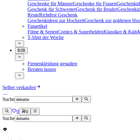
Geschenke für Männer
Geschenke für Frauen
Geschenkid
Geschenk für Schwester
Geschenk für Bruder
Geschenkid
Rente
Richtfest Geschenk
Geschenkideen zur Hochzeit
Geschenk zur goldenen Hoc
Fanartikel
Filme & Serien
Comics & Superhelden
Klassiker & Kids
M
T-Shirt der Woche
B2B
Firmenkleidung gestalten
Beraten lassen
Selber verkaufen
Suche
0
0
Suche