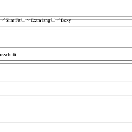
Slim Fit
Extra lang
Boxy
sschnitt