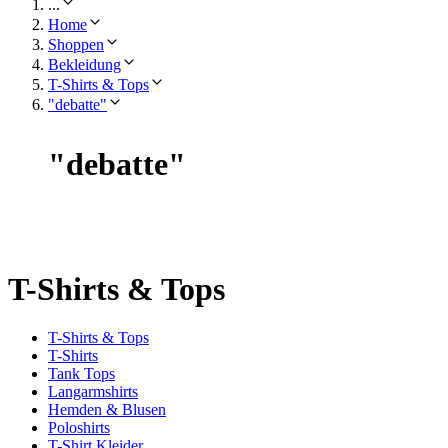
...
Home
Shoppen
Bekleidung
T-Shirts & Tops
"debatte"
"
debatte
"
T-Shirts & Tops
T-Shirts & Tops
T-Shirts
Tank Tops
Langarmshirts
Hemden & Blusen
Poloshirts
T-Shirt Kleider