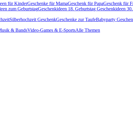
een für Kinder
Geschenke für Mama
Geschenk für Papa
Geschenk für F
een zum Geburtstag
Geschenkideen 18. Geburtstag
Geschenkideen 30.
hzeit
Silberhochzeit Geschenk
Geschenke zur Taufe
Babyparty Gesche
usik & Bands
Video-Games & E-Sports
Alle Themen