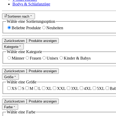
Bodys & Schlafanzüge
Sortieren nach
Wähle eine Sortierungsoption
Beliebte Produkte
Neuheiten
Zurücksetzen
Produkte anzeigen
Kategorie
Wähle eine Kategorie
Männer
Frauen
Unisex
Kinder & Babys
Zurücksetzen
Produkte anzeigen
Größe
Wähle eine Größe
XS
S
M
L
XL
XXL
3XL
4XL
5XL
Bab
Zurücksetzen
Produkte anzeigen
Farbe
Wähle eine Farbe