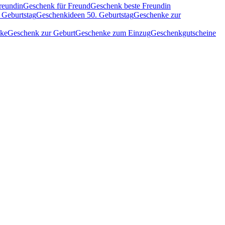
reundin
Geschenk für Freund
Geschenk beste Freundin
 Geburtstag
Geschenkideen 50. Geburtstag
Geschenke zur
nke
Geschenk zur Geburt
Geschenke zum Einzug
Geschenkgutscheine