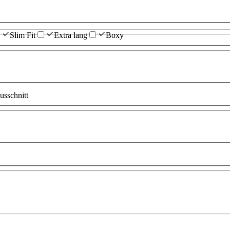
Slim Fit
Extra lang
Boxy
sschnitt