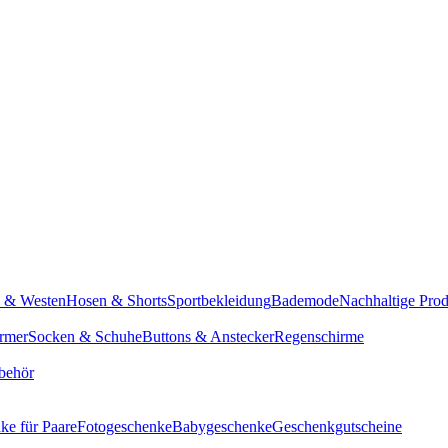
n & Westen
Hosen & Shorts
Sportbekleidung
Bademode
Nachhaltige Pro
rmer
Socken & Schuhe
Buttons & Anstecker
Regenschirme
behör
ke für Paare
Fotogeschenke
Babygeschenke
Geschenkgutscheine