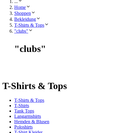
...
Home
Shoppen
Bekleidung
T-Shirts & Tops
"clubs"
"
clubs
"
T-Shirts & Tops
T-Shirts & Tops
T-Shirts
Tank Tops
Langarmshirts
Hemden & Blusen
Poloshirts
T-Shirt Kleider