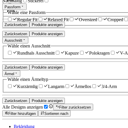
Nachhaltig
Stickerei
Passform
Pink
Wähle eine Passform
Regular Fit
Relaxed Fit
Oversized
Cropped
Zurücksetzen
Produkte anzeigen
Zurücksetzen
Produkte anzeigen
Ausschnitt
Wähle einen Ausschnitt
Rundhals Ausschnitt
Kapuze
Polokragen
V-Au
Zurücksetzen
Produkte anzeigen
Ärmel
Wähle einen Ärmeltyp
Kurzärmlig
Langarm
Ärmellos
3/4-Arm
Zurücksetzen
Produkte anzeigen
Alle Designs anzeigen
Filter zurücksetzen
Filter hinzufügen
Sortieren nach
Bekleidung