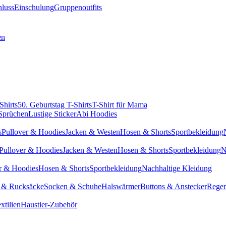
hluss
Einschulung
Gruppenoutfits
en
Shirts
50. Geburtstag T-Shirts
T-Shirt für Mama
 Sprüchen
Lustige Sticker
Abi Hoodies
s
Pullover & Hoodies
Jacken & Westen
Hosen & Shorts
Sportbekleidung
Pullover & Hoodies
Jacken & Westen
Hosen & Shorts
Sportbekleidung
N
r & Hoodies
Hosen & Shorts
Sportbekleidung
Nachhaltige Kleidung
 & Rucksäcke
Socken & Schuhe
Halswärmer
Buttons & Anstecker
Regen
xtilien
Haustier-Zubehör