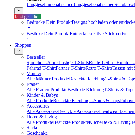
Junggesellinnenabschied
Junggesellenabschied
Schulabsc
Jetzt gestalten
Bedrucke Dein Produkt
Designs hochladen oder entdeck
Besticke Dein Produkt
Entdecke kreative Stickmotive
Shoppen
Bestseller
Sprüche T-Shirts
Lustige T-Shirts
Rente T-Shirts
Hunde T-
Fahrrad T-Shirt
Partner T-Shirts
Retro T-Shirts
Tassen mit
Männer
Alle Männer Produkte
Bestickte Kleidung
T-Shirts & Top
Frauen
Alle Frauen Produkte
Bestickte Kleidung
T-Shirts & Tops
Kinder & Babys
Alle Produkte
Bestickte Kleidung
T-Shirts & Tops
Pullove
Accessoires
Alle Accessoires
Bestickte Accessoires
Headwear
Taschen
Home & Living
Alle Produkte
Bestickte Produkte
Küche
Deko & Living
Te
Sticker
Geschenke