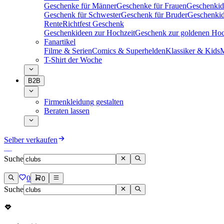
Geschenke für Männer
Geschenke für Frauen
Geschenkid
Geschenk für Schwester
Geschenk für Bruder
Geschenkid
Rente
Richtfest Geschenk
Geschenkideen zur Hochzeit
Geschenk zur goldenen Hoc
Fanartikel
Filme & Serien
Comics & Superhelden
Klassiker & Kids
M
T-Shirt der Woche
B2B
Firmenkleidung gestalten
Beraten lassen
Selber verkaufen
Suche
0
0
Suche