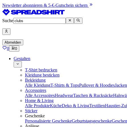
Newsletter abonnieren & 5-€-Gutschein sichern
Suche
Abmelden
0
0
Gestalten
T-Shirt bedrucken
Kleidung besticken
Bekleidung
Alle Kleidung
T-Shirts & Tops
Pullover & Hoodies
Jacke
Accessoires
Alle Accessoires
Headwear
Taschen & Rucksäcke
Halswä
Home & Living
Alle Produkte
Küche
Deko & Living
Textilien
Haustier-Zu
Sticker
Geschenke
Personalisierte Geschenke
Geburtstagsgeschenke
Geschen
Anlässe