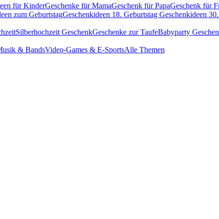
een für Kinder
Geschenke für Mama
Geschenk für Papa
Geschenk für F
een zum Geburtstag
Geschenkideen 18. Geburtstag
Geschenkideen 30.
hzeit
Silberhochzeit Geschenk
Geschenke zur Taufe
Babyparty Gesche
usik & Bands
Video-Games & E-Sports
Alle Themen