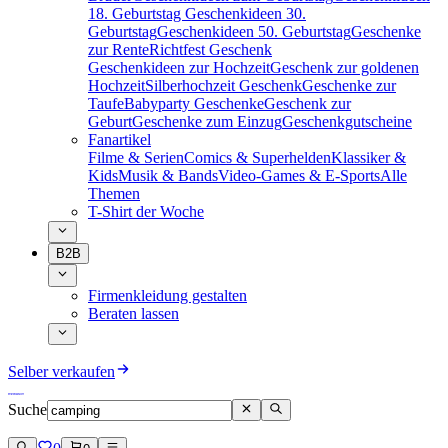
18. Geburtstag
Geschenkideen 30.
Geburtstag
Geschenkideen 50. Geburtstag
Geschenke
zur Rente
Richtfest Geschenk
Geschenkideen zur Hochzeit
Geschenk zur goldenen
Hochzeit
Silberhochzeit Geschenk
Geschenke zur
Taufe
Babyparty Geschenke
Geschenk zur
Geburt
Geschenke zum Einzug
Geschenkgutscheine
Fanartikel
Filme & Serien
Comics & Superhelden
Klassiker &
Kids
Musik & Bands
Video-Games & E-Sports
Alle
Themen
T-Shirt der Woche
B2B
Firmenkleidung gestalten
Beraten lassen
Selber verkaufen
Suche