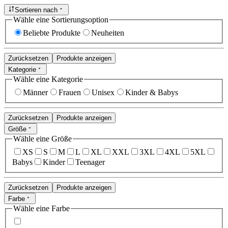
Sortieren nach
Wähle eine Sortierungsoption
Beliebte Produkte
Neuheiten
Zurücksetzen
Produkte anzeigen
Kategorie
Wähle eine Kategorie
Männer
Frauen
Unisex
Kinder & Babys
Zurücksetzen
Produkte anzeigen
Größe
Wähle eine Größe
XS
S
M
L
XL
XXL
3XL
4XL
5XL
Babys
Kinder
Teenager
Zurücksetzen
Produkte anzeigen
Farbe
Wähle eine Farbe