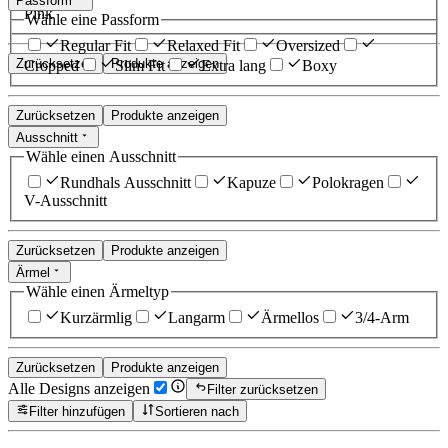
Passform
Pink
Wähle eine Passform
Regular Fit
Relaxed Fit
Oversized
Zurücksetzen
Produkte anzeigen
Cropped
Slim Fit
Extra lang
Boxy
Zurücksetzen
Produkte anzeigen
Ausschnitt
Wähle einen Ausschnitt
Rundhals Ausschnitt
Kapuze
Polokragen
V-Ausschnitt
Zurücksetzen
Produkte anzeigen
Ärmel
Wähle einen Ärmeltyp
Kurzärmlig
Langarm
Ärmellos
3/4-Arm
Zurücksetzen
Produkte anzeigen
Alle Designs anzeigen
Filter zurücksetzen
Filter hinzufügen
Sortieren nach