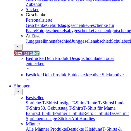
Zubehör
Sticker
Geschenke
Personalisierte
Geschenke
Geburtstagsgeschenke
Geschenke für
Paare
Fotogeschenke
Babygeschenke
Geschenkgutscheine
Anlässe
Junggesellinnenabschied
Junggesellenabschied
Schulabsc
Jetzt gestalten
Bedrucke Dein Produkt
Designs hochladen oder
entdecken
Besticke Dein Produkt
Entdecke kreative Stickmotive
Shoppen
Bestseller
Sprüche T-Shirts
Lustige T-Shirts
Rente T-Shirts
Hunde
T-Shirts
50. Geburtstag T-Shirts
T-Shirt für Mama
Fahrrad T-Shirt
Partner T-Shirts
Retro T-Shirts
Tassen mit
Sprüchen
Lustige Sticker
Abi Hoodies
Männer
Alle Männer Produkte
Bestickte Kleidung
T-Shirts &