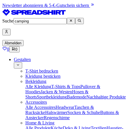
Newsletter abonnieren & 5-€-Gutschein sichern
Suche
Abmelden
0
0
Gestalten
T-Shirt bedrucken
Kleidung besticken
Bekleidung
Alle Kleidung
T-Shirts & Tops
Pullover &
Hoodies
Jacken & Westen
Hosen &
Shorts
Sportbekleidung
Bademode
Nachhaltige Produkte
Accessoires
Alle Accessoires
Headwear
Taschen &
Rucksäcke
Halswärmer
Socken & Schuhe
Buttons &
Anstecker
Regenschirme
Home & Living
Alle Produkte
Küche
Deko & Living
Textilien
Haustier-