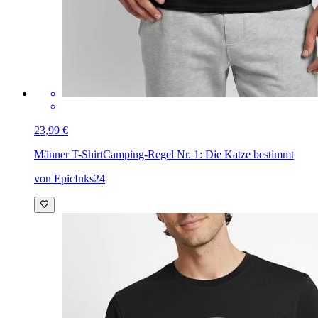
23,99 €
Männer T-Shirt
Camping-Regel Nr. 1: Die Katze bestimmt
von EpicInks24