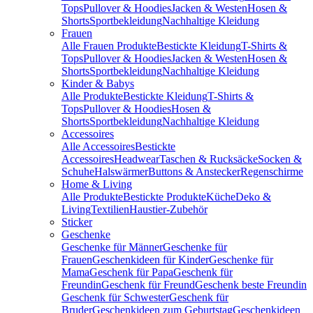
Tops
Pullover & Hoodies
Jacken & Westen
Hosen &
Shorts
Sportbekleidung
Nachhaltige Kleidung
Frauen
Alle Frauen Produkte
Bestickte Kleidung
T-Shirts &
Tops
Pullover & Hoodies
Jacken & Westen
Hosen &
Shorts
Sportbekleidung
Nachhaltige Kleidung
Kinder & Babys
Alle Produkte
Bestickte Kleidung
T-Shirts &
Tops
Pullover & Hoodies
Hosen &
Shorts
Sportbekleidung
Nachhaltige Kleidung
Accessoires
Alle Accessoires
Bestickte
Accessoires
Headwear
Taschen & Rucksäcke
Socken &
Schuhe
Halswärmer
Buttons & Anstecker
Regenschirme
Home & Living
Alle Produkte
Bestickte Produkte
Küche
Deko &
Living
Textilien
Haustier-Zubehör
Sticker
Geschenke
Geschenke für Männer
Geschenke für
Frauen
Geschenkideen für Kinder
Geschenke für
Mama
Geschenk für Papa
Geschenk für
Freundin
Geschenk für Freund
Geschenk beste Freundin
Geschenk für Schwester
Geschenk für
Bruder
Geschenkideen zum Geburtstag
Geschenkideen