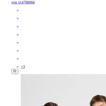
von 114788066
+
3