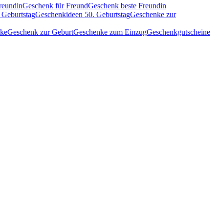
reundin
Geschenk für Freund
Geschenk beste Freundin
 Geburtstag
Geschenkideen 50. Geburtstag
Geschenke zur
nke
Geschenk zur Geburt
Geschenke zum Einzug
Geschenkgutscheine