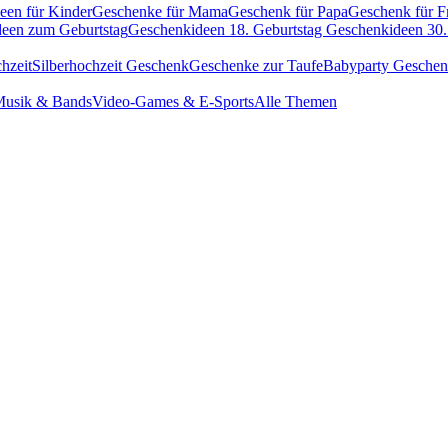
een für Kinder
Geschenke für Mama
Geschenk für Papa
Geschenk für F
een zum Geburtstag
Geschenkideen 18. Geburtstag
Geschenkideen 30.
hzeit
Silberhochzeit Geschenk
Geschenke zur Taufe
Babyparty Gesche
usik & Bands
Video-Games & E-Sports
Alle Themen