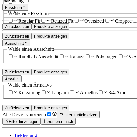
Nachhaltig
Passform
Pink
Wähle eine Passform
Regular Fit
Relaxed Fit
Oversized
Cropped
Zurücksetzen
Produkte anzeigen
Zurücksetzen
Produkte anzeigen
Ausschnitt
Wähle einen Ausschnitt
Rundhals Ausschnitt
Kapuze
Polokragen
V-Au
Zurücksetzen
Produkte anzeigen
Ärmel
Wähle einen Ärmeltyp
Kurzärmlig
Langarm
Ärmellos
3/4-Arm
Zurücksetzen
Produkte anzeigen
Alle Designs anzeigen
Filter zurücksetzen
Filter hinzufügen
Sortieren nach
Bekleidung