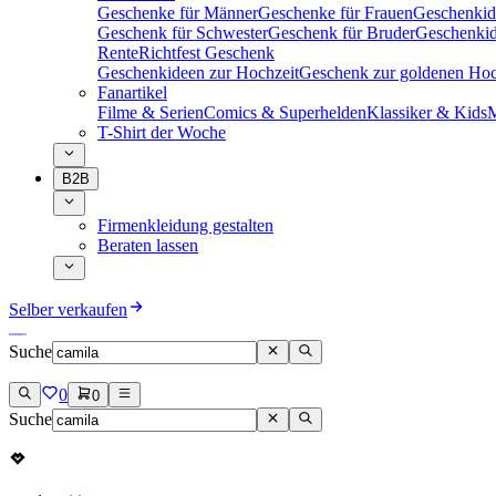
Geschenke für Männer
Geschenke für Frauen
Geschenkid
Geschenk für Schwester
Geschenk für Bruder
Geschenkid
Rente
Richtfest Geschenk
Geschenkideen zur Hochzeit
Geschenk zur goldenen Hoc
Fanartikel
Filme & Serien
Comics & Superhelden
Klassiker & Kids
M
T-Shirt der Woche
B2B
Firmenkleidung gestalten
Beraten lassen
Selber verkaufen
Suche
0
0
Suche