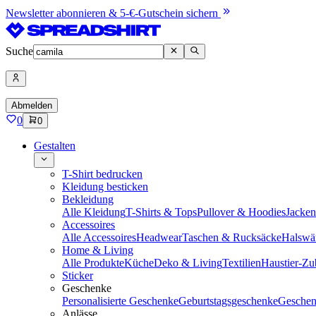
Newsletter abonnieren & 5-€-Gutschein sichern
Suche
Abmelden
0
0
Gestalten
T-Shirt bedrucken
Kleidung besticken
Bekleidung
Alle Kleidung
T-Shirts & Tops
Pullover & Hoodies
Jacke
Accessoires
Alle Accessoires
Headwear
Taschen & Rucksäcke
Halswä
Home & Living
Alle Produkte
Küche
Deko & Living
Textilien
Haustier-Zu
Sticker
Geschenke
Personalisierte Geschenke
Geburtstagsgeschenke
Geschen
Anlässe