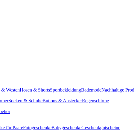
n & Westen
Hosen & Shorts
Sportbekleidung
Bademode
Nachhaltige Pro
rmer
Socken & Schuhe
Buttons & Anstecker
Regenschirme
behör
ke für Paare
Fotogeschenke
Babygeschenke
Geschenkgutscheine