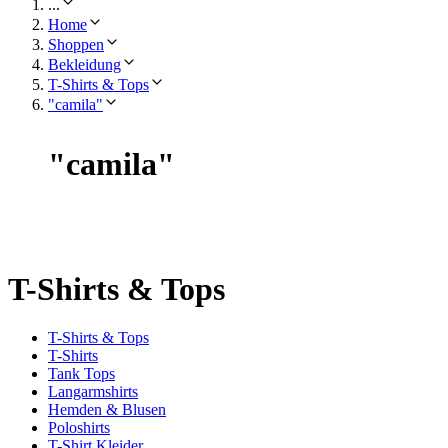
...
Home
Shoppen
Bekleidung
T-Shirts & Tops
"camila"
"
camila
"
T-Shirts & Tops
T-Shirts & Tops
T-Shirts
Tank Tops
Langarmshirts
Hemden & Blusen
Poloshirts
T-Shirt Kleider