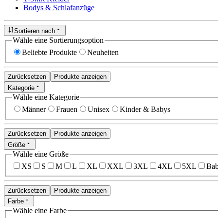
Bodys & Schlafanzüge
Sortieren nach
Wähle eine Sortierungsoption
Beliebte Produkte
Neuheiten
Zurücksetzen
Produkte anzeigen
Kategorie
Wähle eine Kategorie
Männer
Frauen
Unisex
Kinder & Babys
Zurücksetzen
Produkte anzeigen
Größe
Wähle eine Größe
XS
S
M
L
XL
XXL
3XL
4XL
5XL
Bab
Zurücksetzen
Produkte anzeigen
Farbe
Wähle eine Farbe