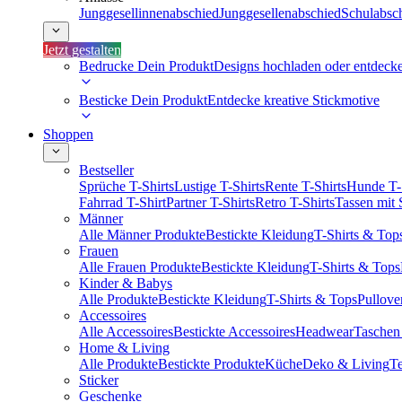
Junggesellinnenabschied
Junggesellenabschied
Schulabsc
Jetzt gestalten
Bedrucke Dein Produkt
Designs hochladen oder entdeck
Besticke Dein Produkt
Entdecke kreative Stickmotive
Shoppen
Bestseller
Sprüche T-Shirts
Lustige T-Shirts
Rente T-Shirts
Hunde T-
Fahrrad T-Shirt
Partner T-Shirts
Retro T-Shirts
Tassen mit
Männer
Alle Männer Produkte
Bestickte Kleidung
T-Shirts & Top
Frauen
Alle Frauen Produkte
Bestickte Kleidung
T-Shirts & Tops
Kinder & Babys
Alle Produkte
Bestickte Kleidung
T-Shirts & Tops
Pullove
Accessoires
Alle Accessoires
Bestickte Accessoires
Headwear
Taschen
Home & Living
Alle Produkte
Bestickte Produkte
Küche
Deko & Living
Te
Sticker
Geschenke