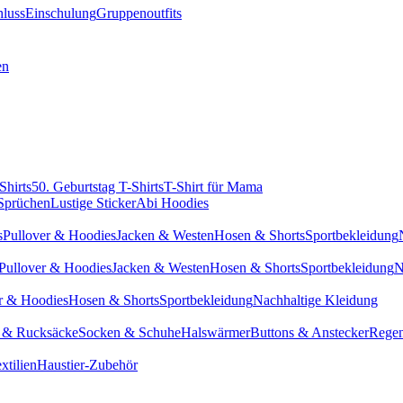
hluss
Einschulung
Gruppenoutfits
en
Shirts
50. Geburtstag T-Shirts
T-Shirt für Mama
 Sprüchen
Lustige Sticker
Abi Hoodies
s
Pullover & Hoodies
Jacken & Westen
Hosen & Shorts
Sportbekleidung
Pullover & Hoodies
Jacken & Westen
Hosen & Shorts
Sportbekleidung
N
r & Hoodies
Hosen & Shorts
Sportbekleidung
Nachhaltige Kleidung
 & Rucksäcke
Socken & Schuhe
Halswärmer
Buttons & Anstecker
Regen
xtilien
Haustier-Zubehör