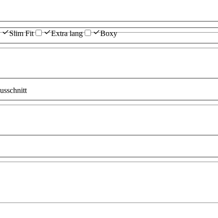
Slim Fit
Extra lang
Boxy
sschnitt