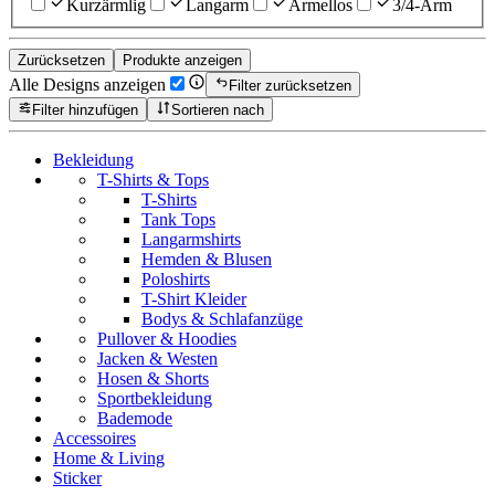
Kurzärmlig
Langarm
Ärmellos
3/4-Arm
Zurücksetzen
Produkte anzeigen
Alle Designs anzeigen
Filter zurücksetzen
Filter hinzufügen
Sortieren nach
Bekleidung
T-Shirts & Tops
T-Shirts
Tank Tops
Langarmshirts
Hemden & Blusen
Poloshirts
T-Shirt Kleider
Bodys & Schlafanzüge
Pullover & Hoodies
Jacken & Westen
Hosen & Shorts
Sportbekleidung
Bademode
Accessoires
Home & Living
Sticker