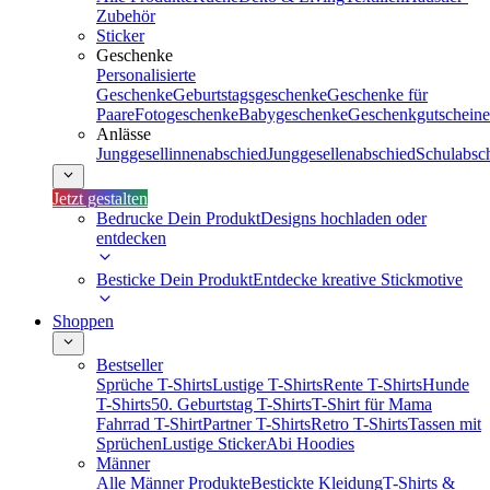
Zubehör
Sticker
Geschenke
Personalisierte
Geschenke
Geburtstagsgeschenke
Geschenke für
Paare
Fotogeschenke
Babygeschenke
Geschenkgutscheine
Anlässe
Junggesellinnenabschied
Junggesellenabschied
Schulabsc
Jetzt gestalten
Bedrucke Dein Produkt
Designs hochladen oder
entdecken
Besticke Dein Produkt
Entdecke kreative Stickmotive
Shoppen
Bestseller
Sprüche T-Shirts
Lustige T-Shirts
Rente T-Shirts
Hunde
T-Shirts
50. Geburtstag T-Shirts
T-Shirt für Mama
Fahrrad T-Shirt
Partner T-Shirts
Retro T-Shirts
Tassen mit
Sprüchen
Lustige Sticker
Abi Hoodies
Männer
Alle Männer Produkte
Bestickte Kleidung
T-Shirts &