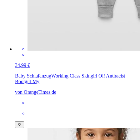
34,99 €
Baby Schlafanzug
Working Class Skingirl Oi! Antiracist
Bootgirl My
von OrangeTimes.de