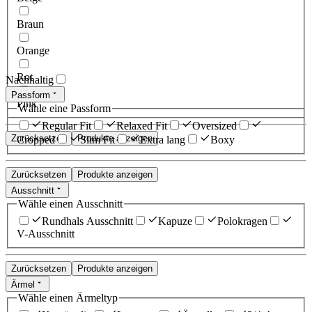
Braun
Orange
Rot
Nachhaltig
Passform
Pink
Wähle eine Passform
Regular Fit
Relaxed Fit
Oversized
Zurücksetzen
Produkte anzeigen
Cropped
Slim Fit
Extra lang
Boxy
Zurücksetzen
Produkte anzeigen
Ausschnitt
Wähle einen Ausschnitt
Rundhals Ausschnitt
Kapuze
Polokragen
V-Ausschnitt
Zurücksetzen
Produkte anzeigen
Ärmel
Wähle einen Ärmeltyp