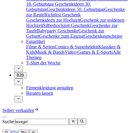
18. Geburtstag
Geschenkideen 30.
Geburtstag
Geschenkideen 50. Geburtstag
Geschenke
zur Rente
Richtfest Geschenk
Geschenkideen zur Hochzeit
Geschenk zur goldenen
Hochzeit
Silberhochzeit Geschenk
Geschenke zur
Taufe
Babyparty Geschenke
Geschenk zur
Geburt
Geschenke zum Einzug
Geschenkgutscheine
Fanartikel
Filme & Serien
Comics & Superhelden
Klassiker &
Kids
Musik & Bands
Video-Games & E-Sports
Alle
Themen
T-Shirt der Woche
B2B
Firmenkleidung gestalten
Beraten lassen
Selber verkaufen
Suche