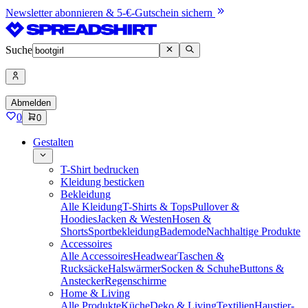
Newsletter abonnieren & 5-€-Gutschein sichern
Suche
Abmelden
0
0
Gestalten
T-Shirt bedrucken
Kleidung besticken
Bekleidung
Alle Kleidung
T-Shirts & Tops
Pullover &
Hoodies
Jacken & Westen
Hosen &
Shorts
Sportbekleidung
Bademode
Nachhaltige Produkte
Accessoires
Alle Accessoires
Headwear
Taschen &
Rucksäcke
Halswärmer
Socken & Schuhe
Buttons &
Anstecker
Regenschirme
Home & Living
Alle Produkte
Küche
Deko & Living
Textilien
Haustier-