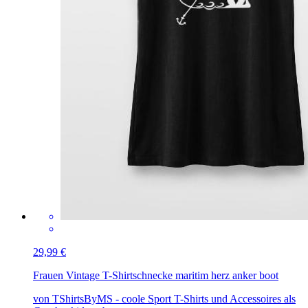
29,99 €
Frauen Vintage T-Shirt
schnecke maritim herz anker boot
von TShirtsByMS - coole Sport T-Shirts und Accessoires als