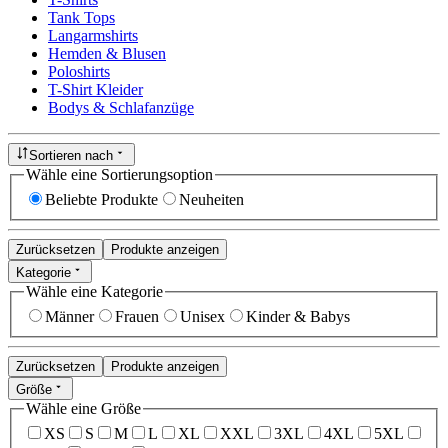
Tank Tops
Langarmshirts
Hemden & Blusen
Poloshirts
T-Shirt Kleider
Bodys & Schlafanzüge
Sortieren nach
Wähle eine Sortierungsoption
Beliebte Produkte
Neuheiten
Zurücksetzen
Produkte anzeigen
Kategorie
Wähle eine Kategorie
Männer
Frauen
Unisex
Kinder & Babys
Zurücksetzen
Produkte anzeigen
Größe
Wähle eine Größe
XS
S
M
L
XL
XXL
3XL
4XL
5XL