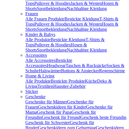
Tops
Pullover & Hoodies
Jacken & Westen
Hosen &
Shorts
Sportbekleidung
Nachhaltige Kleidung
Frauen
Alle Frauen Produkte
Bestickte Kleidung
T-Shirts &
Tops
Pullover & Hoodies
Jacken & Westen
Hosen &
Shorts
Sportbekleidung
Nachhaltige Kleidung
Kinder & Babys
Alle Produkte
Bestickte Kleidung
T-Shirts &
Tops
Pullover & Hoodies
Hosen &
Shorts
Sportbekleidung
Nachhaltige Kleidung
Accessoires
Alle Accessoires
Bestickte
Accessoires
Headwear
Taschen & Rucksäcke
Socken &
Schuhe
Halswärmer
Buttons & Anstecker
Regenschirme
Home & Living
Alle Produkte
Bestickte Produkte
Küche
Deko &
Living
Textilien
Haustier-Zubehör
Sticker
Geschenke
Geschenke für Männer
Geschenke für
Frauen
Geschenkideen für Kinder
Geschenke für
Mama
Geschenk für Papa
Geschenk für
Freundin
Geschenk für Freund
Geschenk beste Freundin
Geschenk für Schwester
Geschenk für
Bruder
Geschenkideen zum Geburtstag
Geschenkideen