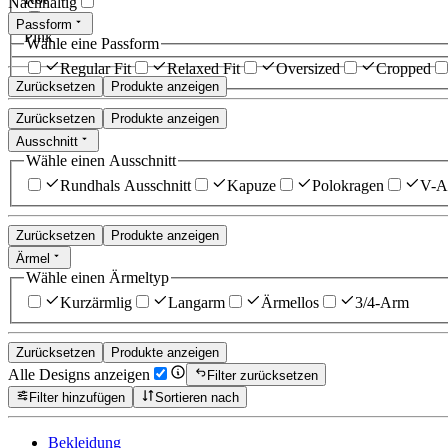
Nachhaltig
Passform
Pink
Wähle eine Passform
Regular Fit
Relaxed Fit
Oversized
Cropped
Zurücksetzen
Produkte anzeigen
Zurücksetzen
Produkte anzeigen
Ausschnitt
Wähle einen Ausschnitt
Rundhals Ausschnitt
Kapuze
Polokragen
V-Au
Zurücksetzen
Produkte anzeigen
Ärmel
Wähle einen Ärmeltyp
Kurzärmlig
Langarm
Ärmellos
3/4-Arm
Zurücksetzen
Produkte anzeigen
Alle Designs anzeigen
Filter zurücksetzen
Filter hinzufügen
Sortieren nach
Bekleidung