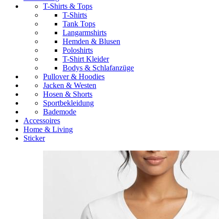
T-Shirts & Tops
T-Shirts
Tank Tops
Langarmshirts
Hemden & Blusen
Poloshirts
T-Shirt Kleider
Bodys & Schlafanzüge
Pullover & Hoodies
Jacken & Westen
Hosen & Shorts
Sportbekleidung
Bademode
Accessoires
Home & Living
Sticker