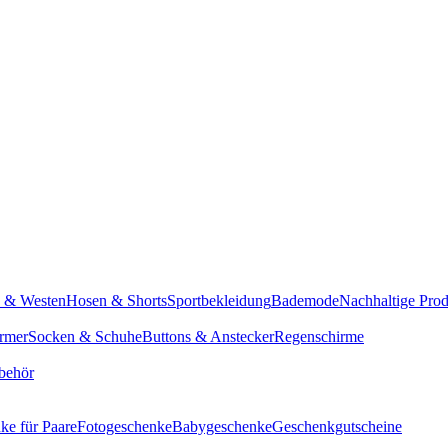
n & Westen
Hosen & Shorts
Sportbekleidung
Bademode
Nachhaltige Pro
rmer
Socken & Schuhe
Buttons & Anstecker
Regenschirme
behör
ke für Paare
Fotogeschenke
Babygeschenke
Geschenkgutscheine