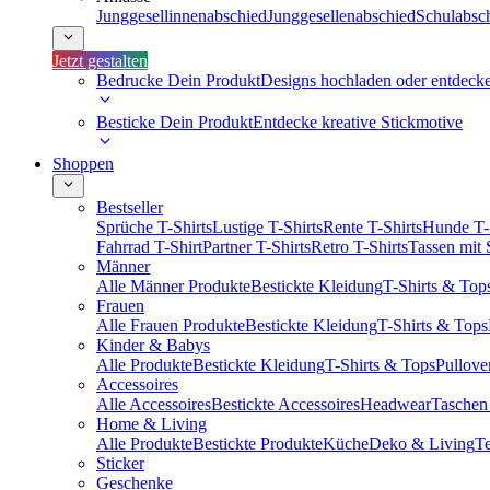
Junggesellinnenabschied
Junggesellenabschied
Schulabsc
Jetzt gestalten
Bedrucke Dein Produkt
Designs hochladen oder entdeck
Besticke Dein Produkt
Entdecke kreative Stickmotive
Shoppen
Bestseller
Sprüche T-Shirts
Lustige T-Shirts
Rente T-Shirts
Hunde T-
Fahrrad T-Shirt
Partner T-Shirts
Retro T-Shirts
Tassen mit
Männer
Alle Männer Produkte
Bestickte Kleidung
T-Shirts & Top
Frauen
Alle Frauen Produkte
Bestickte Kleidung
T-Shirts & Tops
Kinder & Babys
Alle Produkte
Bestickte Kleidung
T-Shirts & Tops
Pullove
Accessoires
Alle Accessoires
Bestickte Accessoires
Headwear
Taschen
Home & Living
Alle Produkte
Bestickte Produkte
Küche
Deko & Living
Te
Sticker
Geschenke