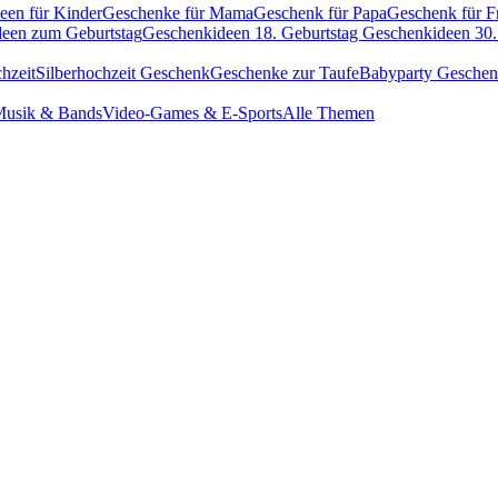
een für Kinder
Geschenke für Mama
Geschenk für Papa
Geschenk für F
een zum Geburtstag
Geschenkideen 18. Geburtstag
Geschenkideen 30.
hzeit
Silberhochzeit Geschenk
Geschenke zur Taufe
Babyparty Gesche
usik & Bands
Video-Games & E-Sports
Alle Themen