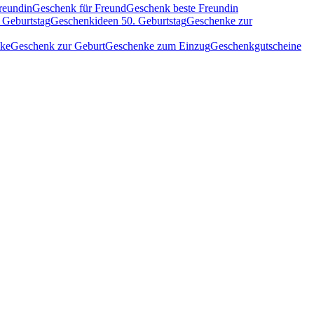
reundin
Geschenk für Freund
Geschenk beste Freundin
 Geburtstag
Geschenkideen 50. Geburtstag
Geschenke zur
nke
Geschenk zur Geburt
Geschenke zum Einzug
Geschenkgutscheine