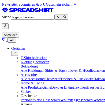
Newsletter abonnieren & 5-€-Gutschein sichern
Suche
Abmelden
0
0
Gestalten
T-Shirt bedrucken
Kleidung besticken
Bekleidung
Alle Kleidung
T-Shirts & Tops
Pullover & Hoodies
Jacke
Accessoires
Alle Accessoires
Headwear
Taschen & Rucksäcke
Halswä
Home & Living
Alle Produkte
Küche
Deko & Living
Textilien
Haustier-Zu
Sticker
Geschenke
Personalisierte Geschenke
Geburtstagsgeschenke
Geschen
Anlässe