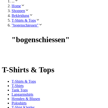
...
Home
Shoppen
Bekleidung
T-Shirts & Tops
"bogenschiessen"
"
bogenschiessen
"
T-Shirts & Tops
T-Shirts & Tops
T-Shirts
Tank Tops
Langarmshirts
Hemden & Blusen
Poloshirts
T-Shirt Kleider