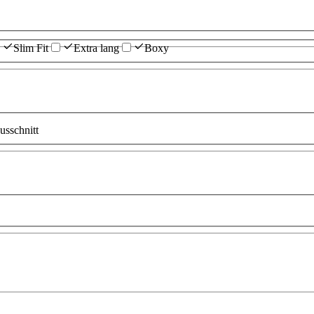
Slim Fit
Extra lang
Boxy
sschnitt