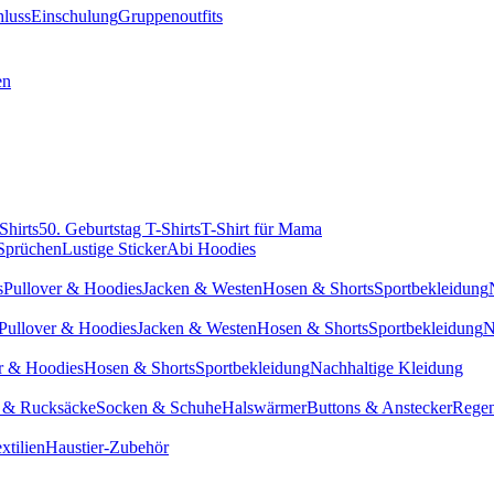
hluss
Einschulung
Gruppenoutfits
en
Shirts
50. Geburtstag T-Shirts
T-Shirt für Mama
 Sprüchen
Lustige Sticker
Abi Hoodies
s
Pullover & Hoodies
Jacken & Westen
Hosen & Shorts
Sportbekleidung
Pullover & Hoodies
Jacken & Westen
Hosen & Shorts
Sportbekleidung
N
r & Hoodies
Hosen & Shorts
Sportbekleidung
Nachhaltige Kleidung
 & Rucksäcke
Socken & Schuhe
Halswärmer
Buttons & Anstecker
Regen
xtilien
Haustier-Zubehör