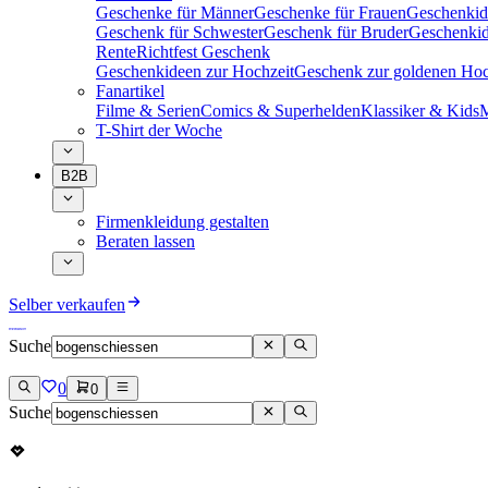
Geschenke für Männer
Geschenke für Frauen
Geschenkid
Geschenk für Schwester
Geschenk für Bruder
Geschenkid
Rente
Richtfest Geschenk
Geschenkideen zur Hochzeit
Geschenk zur goldenen Hoc
Fanartikel
Filme & Serien
Comics & Superhelden
Klassiker & Kids
M
T-Shirt der Woche
B2B
Firmenkleidung gestalten
Beraten lassen
Selber verkaufen
Suche
0
0
Suche