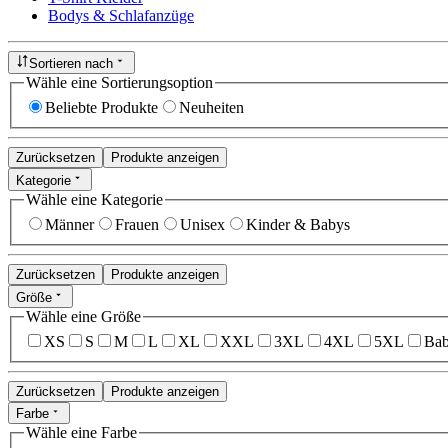
Bodys & Schlafanzüge
Sortieren nach
Wähle eine Sortierungsoption
Beliebte Produkte
Neuheiten
Zurücksetzen
Produkte anzeigen
Kategorie
Wähle eine Kategorie
Männer
Frauen
Unisex
Kinder & Babys
Zurücksetzen
Produkte anzeigen
Größe
Wähle eine Größe
XS
S
M
L
XL
XXL
3XL
4XL
5XL
Bab
Zurücksetzen
Produkte anzeigen
Farbe
Wähle eine Farbe