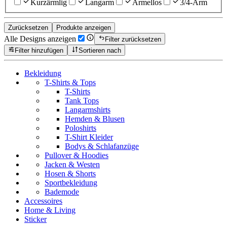
Kurzärmlig
Langarm
Ärmellos
3/4-Arm
Zurücksetzen
Produkte anzeigen
Alle Designs anzeigen
Filter zurücksetzen
Filter hinzufügen
Sortieren nach
Bekleidung
T-Shirts & Tops
T-Shirts
Tank Tops
Langarmshirts
Hemden & Blusen
Poloshirts
T-Shirt Kleider
Bodys & Schlafanzüge
Pullover & Hoodies
Jacken & Westen
Hosen & Shorts
Sportbekleidung
Bademode
Accessoires
Home & Living
Sticker