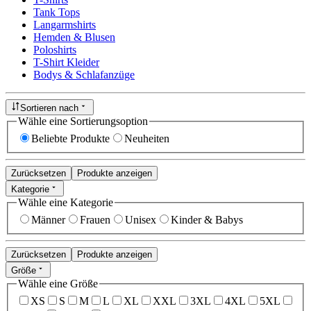
Tank Tops
Langarmshirts
Hemden & Blusen
Poloshirts
T-Shirt Kleider
Bodys & Schlafanzüge
Sortieren nach
Wähle eine Sortierungsoption
Beliebte Produkte
Neuheiten
Zurücksetzen
Produkte anzeigen
Kategorie
Wähle eine Kategorie
Männer
Frauen
Unisex
Kinder & Babys
Zurücksetzen
Produkte anzeigen
Größe
Wähle eine Größe
XS
S
M
L
XL
XXL
3XL
4XL
5XL