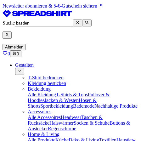
Newsletter abonnieren & 5-€-Gutschein sichern
Suche
Abmelden
0
0
Gestalten
T-Shirt bedrucken
Kleidung besticken
Bekleidung
Alle Kleidung
T-Shirts & Tops
Pullover &
Hoodies
Jacken & Westen
Hosen &
Shorts
Sportbekleidung
Bademode
Nachhaltige Produkte
Accessoires
Alle Accessoires
Headwear
Taschen &
Rucksäcke
Halswärmer
Socken & Schuhe
Buttons &
Anstecker
Regenschirme
Home & Living
Alle Produkte
Küche
Deko & Living
Textilien
Haustier-