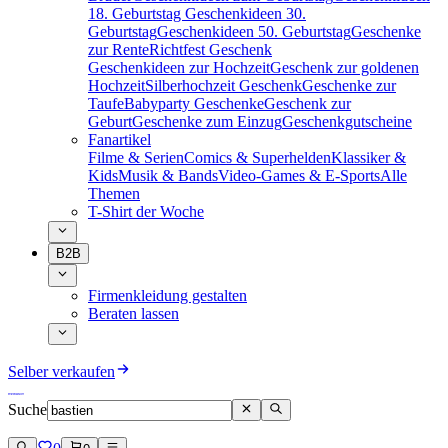
18. Geburtstag
Geschenkideen 30.
Geburtstag
Geschenkideen 50. Geburtstag
Geschenke
zur Rente
Richtfest Geschenk
Geschenkideen zur Hochzeit
Geschenk zur goldenen
Hochzeit
Silberhochzeit Geschenk
Geschenke zur
Taufe
Babyparty Geschenke
Geschenk zur
Geburt
Geschenke zum Einzug
Geschenkgutscheine
Fanartikel
Filme & Serien
Comics & Superhelden
Klassiker &
Kids
Musik & Bands
Video-Games & E-Sports
Alle
Themen
T-Shirt der Woche
B2B
Firmenkleidung gestalten
Beraten lassen
Selber verkaufen
Suche