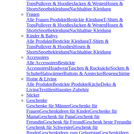
Tops
Pullover & Hoodies
Jacken & Westen
Hosen &
Shorts
Sportbekleidung
Nachhaltige Kleidung
Frauen
Alle Frauen Produkte
Bestickte Kleidung
T-Shirts &
Tops
Pullover & Hoodies
Jacken & Westen
Hosen &
Shorts
Sportbekleidung
Nachhaltige Kleidung
Kinder & Babys
Alle Produkte
Bestickte Kleidung
T-Shirts &
Tops
Pullover & Hoodies
Hosen &
Shorts
Sportbekleidung
Nachhaltige Kleidung
Accessoires
Alle Accessoires
Bestickte
Accessoires
Headwear
Taschen & Rucksäcke
Socken &
Schuhe
Halswärmer
Buttons & Anstecker
Regenschirme
Home & Living
Alle Produkte
Bestickte Produkte
Küche
Deko &
Living
Textilien
Haustier-Zubehör
Sticker
Geschenke
Geschenke für Männer
Geschenke für
Frauen
Geschenkideen für Kinder
Geschenke für
Mama
Geschenk für Papa
Geschenk für
Freundin
Geschenk für Freund
Geschenk beste Freundin
Geschenk für Schwester
Geschenk für
Bruder
Geschenkideen zum Geburtstag
Geschenkideen