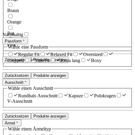
Braun
Orange
Rot
Nachhaltig
Passform
Pink
Wähle eine Passform
Regular Fit
Relaxed Fit
Oversized
Zurücksetzen
Produkte anzeigen
Cropped
Slim Fit
Extra lang
Boxy
Zurücksetzen
Produkte anzeigen
Ausschnitt
Wähle einen Ausschnitt
Rundhals Ausschnitt
Kapuze
Polokragen
V-Ausschnitt
Zurücksetzen
Produkte anzeigen
Ärmel
Wähle einen Ärmeltyp