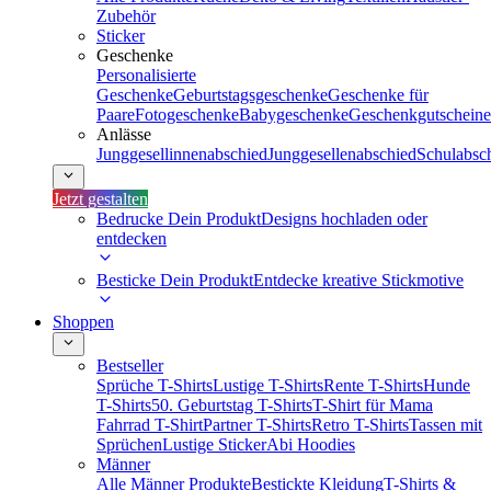
Zubehör
Sticker
Geschenke
Personalisierte
Geschenke
Geburtstagsgeschenke
Geschenke für
Paare
Fotogeschenke
Babygeschenke
Geschenkgutscheine
Anlässe
Junggesellinnenabschied
Junggesellenabschied
Schulabsc
Jetzt gestalten
Bedrucke Dein Produkt
Designs hochladen oder
entdecken
Besticke Dein Produkt
Entdecke kreative Stickmotive
Shoppen
Bestseller
Sprüche T-Shirts
Lustige T-Shirts
Rente T-Shirts
Hunde
T-Shirts
50. Geburtstag T-Shirts
T-Shirt für Mama
Fahrrad T-Shirt
Partner T-Shirts
Retro T-Shirts
Tassen mit
Sprüchen
Lustige Sticker
Abi Hoodies
Männer
Alle Männer Produkte
Bestickte Kleidung
T-Shirts &