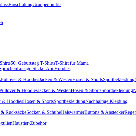
hluss
Einschulung
Gruppenoutfits
en
Shirts
50. Geburtstag T-Shirts
T-Shirt für Mama
 Sprüchen
Lustige Sticker
Abi Hoodies
s
Pullover & Hoodies
Jacken & Westen
Hosen & Shorts
Sportbekleidung
Pullover & Hoodies
Jacken & Westen
Hosen & Shorts
Sportbekleidung
N
r & Hoodies
Hosen & Shorts
Sportbekleidung
Nachhaltige Kleidung
 & Rucksäcke
Socken & Schuhe
Halswärmer
Buttons & Anstecker
Regen
xtilien
Haustier-Zubehör