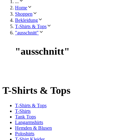
...
Home
Shoppen
Bekleidung
T-Shirts & Tops
"ausschnitt"
"
ausschnitt
"
T-Shirts & Tops
T-Shirts & Tops
T-Shirts
Tank Tops
Langarmshirts
Hemden & Blusen
Poloshirts
T-Shirt Kleider