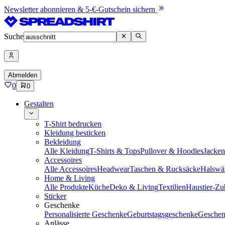
Newsletter abonnieren & 5-€-Gutschein sichern
Suche
Abmelden
0
0
Gestalten
T-Shirt bedrucken
Kleidung besticken
Bekleidung
Alle Kleidung
T-Shirts & Tops
Pullover & Hoodies
Jacke
Accessoires
Alle Accessoires
Headwear
Taschen & Rucksäcke
Halswä
Home & Living
Alle Produkte
Küche
Deko & Living
Textilien
Haustier-Zu
Sticker
Geschenke
Personalisierte Geschenke
Geburtstagsgeschenke
Geschen
Anlässe