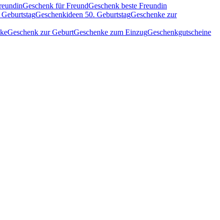
reundin
Geschenk für Freund
Geschenk beste Freundin
 Geburtstag
Geschenkideen 50. Geburtstag
Geschenke zur
nke
Geschenk zur Geburt
Geschenke zum Einzug
Geschenkgutscheine