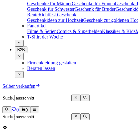
Geschenke für Männer
Geschenke für Frauen
Geschenkid
Geschenk für Schwester
Geschenk für Bruder
Geschenkid
Rente
Richtfest Geschenk
Geschenkideen zur Hochzeit
Geschenk zur goldenen Hoc
Fanartikel
Filme & Serien
Comics & Superhelden
Klassiker & Kids
M
T-Shirt der Woche
B2B
Firmenkleidung gestalten
Beraten lassen
Selber verkaufen
Suche
0
0
Suche