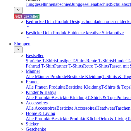
Junggesellinnenabschied
Junggesellenabschied
Schulabsc
Jetzt gestalten
Bedrucke Dein Produkt
Designs hochladen oder entdeck
Besticke Dein Produkt
Entdecke kreative Stickmotive
Shoppen
Bestseller
Sprüche T-Shirts
Lustige T-Shirts
Rente T-Shirts
Hunde T-
Fahrrad T-Shirt
Partner T-Shirts
Retro T-Shirts
Tassen mit
Männer
Alle Männer Produkte
Bestickte Kleidung
T-Shirts & Top
Frauen
Alle Frauen Produkte
Bestickte Kleidung
T-Shirts & Tops
Kinder & Babys
Alle Produkte
Bestickte Kleidung
T-Shirts & Tops
Pullove
Accessoires
Alle Accessoires
Bestickte Accessoires
Headwear
Taschen
Home & Living
Alle Produkte
Bestickte Produkte
Küche
Deko & Living
Te
Sticker
Geschenke