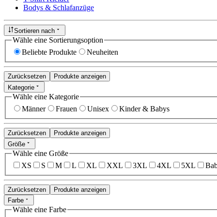
Bodys & Schlafanzüge
Sortieren nach
Wähle eine Sortierungsoption
Beliebte Produkte
Neuheiten
Zurücksetzen
Produkte anzeigen
Kategorie
Wähle eine Kategorie
Männer
Frauen
Unisex
Kinder & Babys
Zurücksetzen
Produkte anzeigen
Größe
Wähle eine Größe
XS
S
M
L
XL
XXL
3XL
4XL
5XL
Bab
Zurücksetzen
Produkte anzeigen
Farbe
Wähle eine Farbe