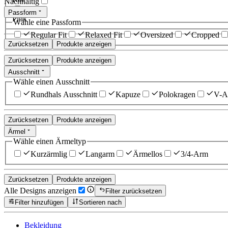
Nachhaltig
Passform
Pink
Wähle eine Passform
Regular Fit
Relaxed Fit
Oversized
Cropped
Zurücksetzen
Produkte anzeigen
Zurücksetzen
Produkte anzeigen
Ausschnitt
Wähle einen Ausschnitt
Rundhals Ausschnitt
Kapuze
Polokragen
V-Au
Zurücksetzen
Produkte anzeigen
Ärmel
Wähle einen Ärmeltyp
Kurzärmlig
Langarm
Ärmellos
3/4-Arm
Zurücksetzen
Produkte anzeigen
Alle Designs anzeigen
Filter zurücksetzen
Filter hinzufügen
Sortieren nach
Bekleidung