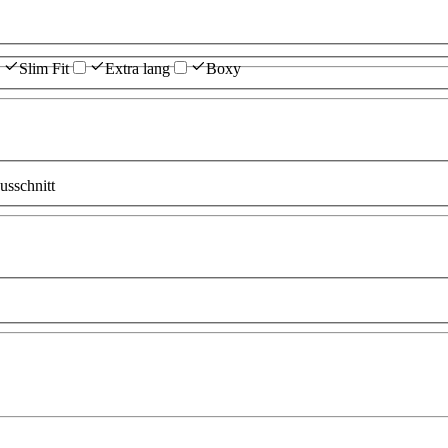
Slim Fit
Extra lang
Boxy
sschnitt