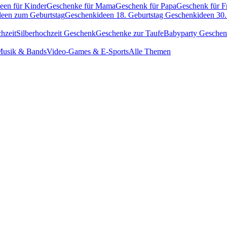
een für Kinder
Geschenke für Mama
Geschenk für Papa
Geschenk für F
een zum Geburtstag
Geschenkideen 18. Geburtstag
Geschenkideen 30.
hzeit
Silberhochzeit Geschenk
Geschenke zur Taufe
Babyparty Gesche
usik & Bands
Video-Games & E-Sports
Alle Themen