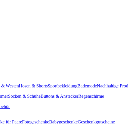
n & Westen
Hosen & Shorts
Sportbekleidung
Bademode
Nachhaltige Pro
rmer
Socken & Schuhe
Buttons & Anstecker
Regenschirme
behör
ke für Paare
Fotogeschenke
Babygeschenke
Geschenkgutscheine