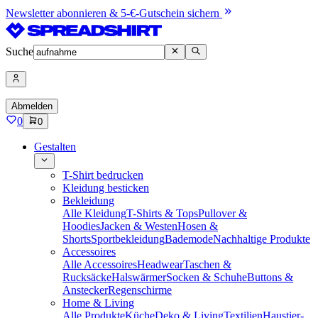
Newsletter abonnieren & 5-€-Gutschein sichern
Suche
Abmelden
0
0
Gestalten
T-Shirt bedrucken
Kleidung besticken
Bekleidung
Alle Kleidung
T-Shirts & Tops
Pullover &
Hoodies
Jacken & Westen
Hosen &
Shorts
Sportbekleidung
Bademode
Nachhaltige Produkte
Accessoires
Alle Accessoires
Headwear
Taschen &
Rucksäcke
Halswärmer
Socken & Schuhe
Buttons &
Anstecker
Regenschirme
Home & Living
Alle Produkte
Küche
Deko & Living
Textilien
Haustier-