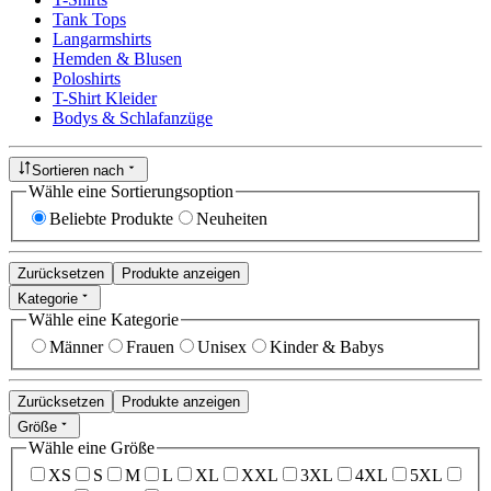
Tank Tops
Langarmshirts
Hemden & Blusen
Poloshirts
T-Shirt Kleider
Bodys & Schlafanzüge
Sortieren nach
Wähle eine Sortierungsoption
Beliebte Produkte
Neuheiten
Zurücksetzen
Produkte anzeigen
Kategorie
Wähle eine Kategorie
Männer
Frauen
Unisex
Kinder & Babys
Zurücksetzen
Produkte anzeigen
Größe
Wähle eine Größe
XS
S
M
L
XL
XXL
3XL
4XL
5XL