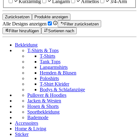
Kurzärmlig
Langarm
Ärmellos
3/4-Arm
Zurücksetzen
Produkte anzeigen
Alle Designs anzeigen
Filter zurücksetzen
Filter hinzufügen
Sortieren nach
Bekleidung
T-Shirts & Tops
T-Shirts
Tank Tops
Langarmshirts
Hemden & Blusen
Poloshirts
T-Shirt Kleider
Bodys & Schlafanzüge
Pullover & Hoodies
Jacken & Westen
Hosen & Shorts
Sportbekleidung
Bademode
Accessoires
Home & Living
Sticker