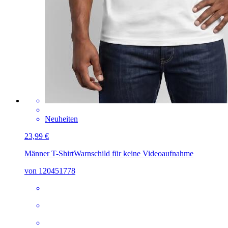
Neuheiten
23,99 €
Männer T-Shirt
Warnschild für keine Videoaufnahme
von 120451778