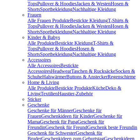
Tops
Pullover & Hoodies
Jacken & Westen
Hosen &
Shorts
Sportbekleidung
Nachhaltige Kleidung
Frauen
Alle Frauen Produkte
Bestickte Kleidung
T-Shirts &
Tops
Pullover & Hoodies
Jacken & Westen
Hosen &
Shorts
Sportbekleidung
Nachhaltige Kleidung
Kinder & Babys
Alle Produkte
Bestickte Kleidung
T-Shirts &
Tops
Pullover & Hoodies
Hosen &
Shorts
Sportbekleidung
Nachhaltige Kleidung
Accessoires
Alle Accessoires
Bestickte
Accessoires
Headwear
Taschen & Rucksäcke
Socken &
Schuhe
Halswärmer
Buttons & Anstecker
Regenschirme
Home & Living
Alle Produkte
Bestickte Produkte
Küche
Deko &
Living
Textilien
Haustier-Zubehör
Sticker
Geschenke
Geschenke für Männer
Geschenke für
Frauen
Geschenkideen für Kinder
Geschenke für
Mama
Geschenk für Papa
Geschenk für
Freundin
Geschenk für Freund
Geschenk beste Freundin
Geschenk für Schwester
Geschenk für
Bruder
Geschenkideen zum Geburtstag
Geschenkideen