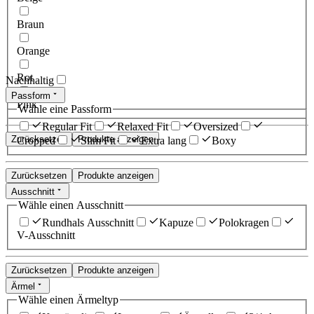
Braun
Orange
Rot
Nachhaltig
Passform
Pink
Wähle eine Passform
Regular Fit
Relaxed Fit
Oversized
Zurücksetzen
Produkte anzeigen
Cropped
Slim Fit
Extra lang
Boxy
Zurücksetzen
Produkte anzeigen
Ausschnitt
Wähle einen Ausschnitt
Rundhals Ausschnitt
Kapuze
Polokragen
V-Ausschnitt
Zurücksetzen
Produkte anzeigen
Ärmel
Wähle einen Ärmeltyp