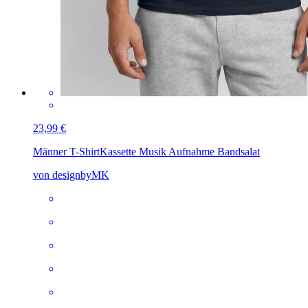
23,99 €
Männer T-Shirt
Kassette Musik Aufnahme Bandsalat
von designbyMK