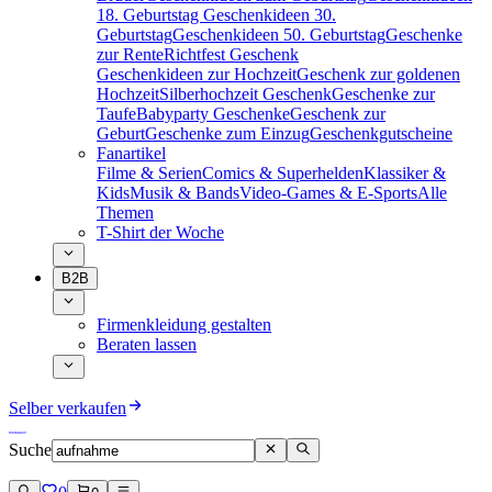
18. Geburtstag
Geschenkideen 30.
Geburtstag
Geschenkideen 50. Geburtstag
Geschenke
zur Rente
Richtfest Geschenk
Geschenkideen zur Hochzeit
Geschenk zur goldenen
Hochzeit
Silberhochzeit Geschenk
Geschenke zur
Taufe
Babyparty Geschenke
Geschenk zur
Geburt
Geschenke zum Einzug
Geschenkgutscheine
Fanartikel
Filme & Serien
Comics & Superhelden
Klassiker &
Kids
Musik & Bands
Video-Games & E-Sports
Alle
Themen
T-Shirt der Woche
B2B
Firmenkleidung gestalten
Beraten lassen
Selber verkaufen
Suche