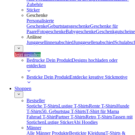
Zubehör
Sticker
Geschenke
Personalisierte
Geschenke
Geburtstagsgeschenke
Geschenke für
Paare
Fotogeschenke
Babygeschenke
Geschenkgutscheine
Anlässe
Junggesellinnenabschied
Junggesellenabschied
Schulabsc
Jetzt gestalten
Bedrucke Dein Produkt
Designs hochladen oder
entdecken
Besticke Dein Produkt
Entdecke kreative Stickmotive
Shoppen
Bestseller
Sprüche T-Shirts
Lustige T-Shirts
Rente T-Shirts
Hunde
T-Shirts
50. Geburtstag T-Shirts
T-Shirt für Mama
Fahrrad T-Shirt
Partner T-Shirts
Retro T-Shirts
Tassen mit
Sprüchen
Lustige Sticker
Abi Hoodies
Männer
Alle Männer Produkte
Bestickte Kleidung
T-Shirts &