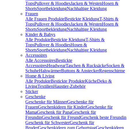
Tops
Pullover & Hoodies
Jacken & Westen
Hosen &
Shorts
Sportbekleidung
Nachhaltige Kleidung
Frauen
Alle Frauen Produkte
Bestickte Kleidung
T-Shirts &
Tops
Pullover & Hoodies
Jacken & Westen
Hosen &
Shorts
Sportbekleidung
Nachhaltige Kleidung
Kinder & Babys
Alle Produkte
Bestickte Kleidung
T-Shirts &
Tops
Pullover & Hoodies
Hosen &
Shorts
Sportbekleidung
Nachhaltige Kleidung
Accessoires
Alle Accessoires
Bestickte
Accessoires
Headwear
Taschen & Rucksäcke
Socken &
Schuhe
Halswärmer
Buttons & Anstecker
Regenschirme
Home & Living
Alle Produkte
Bestickte Produkte
Küche
Deko &
Living
Textilien
Haustier-Zubehör
Sticker
Geschenke
Geschenke für Männer
Geschenke für
Frauen
Geschenkideen für Kinder
Geschenke für
Mama
Geschenk für Papa
Geschenk für
Freundin
Geschenk für Freund
Geschenk beste Freundin
Geschenk für Schwester
Geschenk für
Bruder
Geschenkideen zum Geburtstag
Geschenkideen