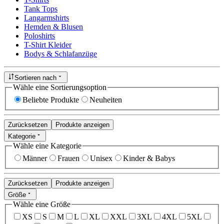
Tank Tops
Langarmshirts
Hemden & Blusen
Poloshirts
T-Shirt Kleider
Bodys & Schlafanzüge
Sortieren nach
Wähle eine Sortierungsoption
Beliebte Produkte
Neuheiten
Zurücksetzen
Produkte anzeigen
Kategorie
Wähle eine Kategorie
Männer
Frauen
Unisex
Kinder & Babys
Zurücksetzen
Produkte anzeigen
Größe
Wähle eine Größe
XS
S
M
L
XL
XXL
3XL
4XL
5XL