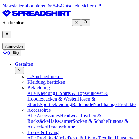
Newsletter abonnieren & 5-€-Gutschein sichern
Suche
Abmelden
0
0
Gestalten
T-Shirt bedrucken
Kleidung besticken
Bekleidung
Alle Kleidung
T-Shirts & Tops
Pullover &
Hoodies
Jacken & Westen
Hosen &
Shorts
Sportbekleidung
Bademode
Nachhaltige Produkte
Accessoires
Alle Accessoires
Headwear
Taschen &
Rucksäcke
Halswärmer
Socken & Schuhe
Buttons &
Anstecker
Regenschirme
Home & Living
Alle Produkte
Küche
Deko & Living
Textilien
Haustier-