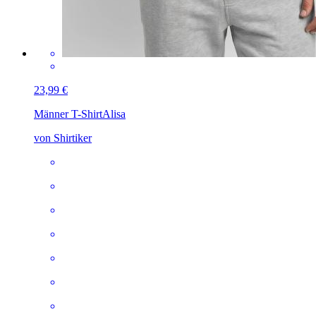
23,99 €
Männer T-Shirt
Alisa
von Shirtiker