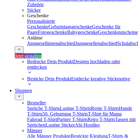
Zubehör
Sticker
Geschenke
Personalisierte
Geschenke
Geburtstagsgeschenke
Geschenke für
Paare
Fotogeschenke
Babygeschenke
Geschenkgutscheine
Anlässe
Junggesellinnenabschied
Junggesellenabschied
Schulabsc
Jetzt gestalten
Bedrucke Dein Produkt
Designs hochladen oder
entdecken
Besticke Dein Produkt
Entdecke kreative Stickmotive
Shoppen
Bestseller
Sprüche T-Shirts
Lustige T-Shirts
Rente T-Shirts
Hunde
T-Shirts
50. Geburtstag T-Shirts
T-Shirt für Mama
Fahrrad T-Shirt
Partner T-Shirts
Retro T-Shirts
Tassen mit
Sprüchen
Lustige Sticker
Abi Hoodies
Männer
Alle Männer Produkte
Bestickte Kleidung
T-Shirts &