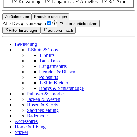
Kurzärmlig
Langarm
Ärmellos
3/4-Arm
Zurücksetzen
Produkte anzeigen
Alle Designs anzeigen
Filter zurücksetzen
Filter hinzufügen
Sortieren nach
Bekleidung
T-Shirts & Tops
T-Shirts
Tank Tops
Langarmshirts
Hemden & Blusen
Poloshirts
T-Shirt Kleider
Bodys & Schlafanzüge
Pullover & Hoodies
Jacken & Westen
Hosen & Shorts
Sportbekleidung
Bademode
Accessoires
Home & Living
Sticker