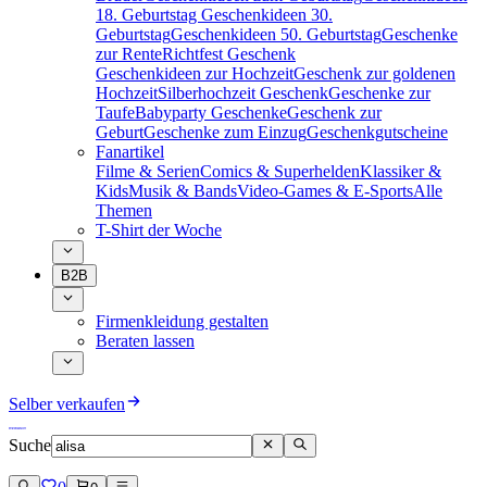
18. Geburtstag
Geschenkideen 30.
Geburtstag
Geschenkideen 50. Geburtstag
Geschenke
zur Rente
Richtfest Geschenk
Geschenkideen zur Hochzeit
Geschenk zur goldenen
Hochzeit
Silberhochzeit Geschenk
Geschenke zur
Taufe
Babyparty Geschenke
Geschenk zur
Geburt
Geschenke zum Einzug
Geschenkgutscheine
Fanartikel
Filme & Serien
Comics & Superhelden
Klassiker &
Kids
Musik & Bands
Video-Games & E-Sports
Alle
Themen
T-Shirt der Woche
B2B
Firmenkleidung gestalten
Beraten lassen
Selber verkaufen
Suche