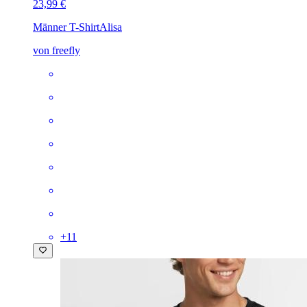
23,99 €
Männer T-Shirt
Alisa
von freefly
+
11