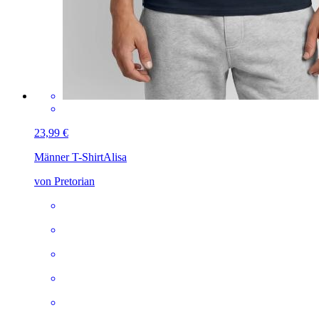
23,99 €
Männer T-Shirt
Alisa
von Pretorian