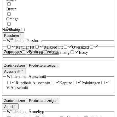
Braun
Orange
Rot
Nachhaltig
Passform
Pink
Wähle eine Passform
Regular Fit
Relaxed Fit
Oversized
Zurücksetzen
Produkte anzeigen
Cropped
Slim Fit
Extra lang
Boxy
Zurücksetzen
Produkte anzeigen
Ausschnitt
Wähle einen Ausschnitt
Rundhals Ausschnitt
Kapuze
Polokragen
V-Ausschnitt
Zurücksetzen
Produkte anzeigen
Ärmel
Wähle einen Ärmeltyp