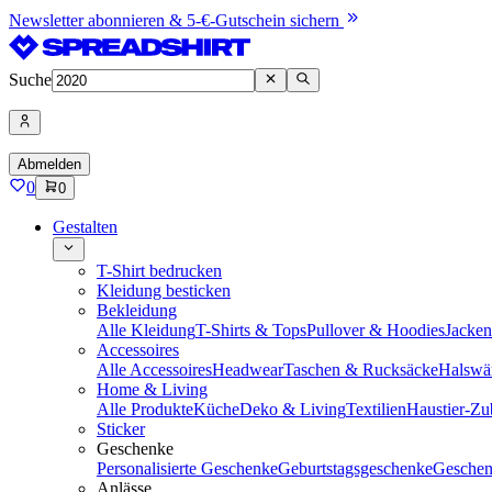
Newsletter abonnieren & 5-€-Gutschein sichern
Suche
Abmelden
0
0
Gestalten
T-Shirt bedrucken
Kleidung besticken
Bekleidung
Alle Kleidung
T-Shirts & Tops
Pullover & Hoodies
Jacke
Accessoires
Alle Accessoires
Headwear
Taschen & Rucksäcke
Halswä
Home & Living
Alle Produkte
Küche
Deko & Living
Textilien
Haustier-Zu
Sticker
Geschenke
Personalisierte Geschenke
Geburtstagsgeschenke
Geschen
Anlässe