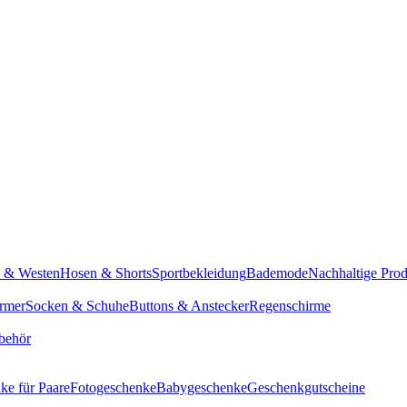
n & Westen
Hosen & Shorts
Sportbekleidung
Bademode
Nachhaltige Pro
rmer
Socken & Schuhe
Buttons & Anstecker
Regenschirme
behör
ke für Paare
Fotogeschenke
Babygeschenke
Geschenkgutscheine