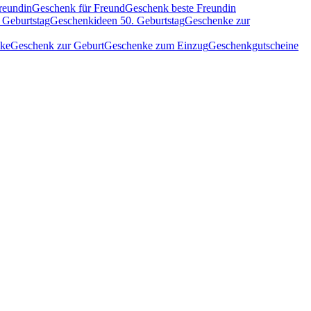
reundin
Geschenk für Freund
Geschenk beste Freundin
 Geburtstag
Geschenkideen 50. Geburtstag
Geschenke zur
nke
Geschenk zur Geburt
Geschenke zum Einzug
Geschenkgutscheine