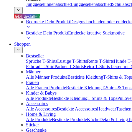
Junggesellinnenabschied
Junggesellenabschied
Schulabsc
Jetzt gestalten
Bedrucke Dein Produkt
Designs hochladen oder entdeck
Besticke Dein Produkt
Entdecke kreative Stickmotive
Shoppen
Bestseller
Sprüche T-Shirts
Lustige T-Shirts
Rente T-Shirts
Hunde T-
Fahrrad T-Shirt
Partner T-Shirts
Retro T-Shirts
Tassen mit
Männer
Alle Männer Produkte
Bestickte Kleidung
T-Shirts & Top
Frauen
Alle Frauen Produkte
Bestickte Kleidung
T-Shirts & Tops
Kinder & Babys
Alle Produkte
Bestickte Kleidung
T-Shirts & Tops
Pullove
Accessoires
Alle Accessoires
Bestickte Accessoires
Headwear
Taschen
Home & Living
Alle Produkte
Bestickte Produkte
Küche
Deko & Living
Te
Sticker
Geschenke