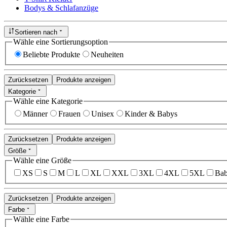
Bodys & Schlafanzüge
Sortieren nach
Wähle eine Sortierungsoption
Beliebte Produkte
Neuheiten
Zurücksetzen
Produkte anzeigen
Kategorie
Wähle eine Kategorie
Männer
Frauen
Unisex
Kinder & Babys
Zurücksetzen
Produkte anzeigen
Größe
Wähle eine Größe
XS
S
M
L
XL
XXL
3XL
4XL
5XL
Bab
Zurücksetzen
Produkte anzeigen
Farbe
Wähle eine Farbe