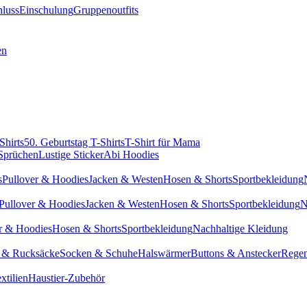
hluss
Einschulung
Gruppenoutfits
en
Shirts
50. Geburtstag T-Shirts
T-Shirt für Mama
 Sprüchen
Lustige Sticker
Abi Hoodies
s
Pullover & Hoodies
Jacken & Westen
Hosen & Shorts
Sportbekleidung
Pullover & Hoodies
Jacken & Westen
Hosen & Shorts
Sportbekleidung
N
r & Hoodies
Hosen & Shorts
Sportbekleidung
Nachhaltige Kleidung
 & Rucksäcke
Socken & Schuhe
Halswärmer
Buttons & Anstecker
Regen
xtilien
Haustier-Zubehör