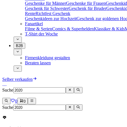
Geschenke für Männer
Geschenke für Frauen
Geschenkid
Geschenk für Schwester
Geschenk für Bruder
Geschenkid
Rente
Richtfest Geschenk
Geschenkideen zur Hochzeit
Geschenk zur goldenen Hoc
Fanartikel
Filme & Serien
Comics & Superhelden
Klassiker & Kids
M
T-Shirt der Woche
B2B
Firmenkleidung gestalten
Beraten lassen
Selber verkaufen
Suche
0
0
Suche