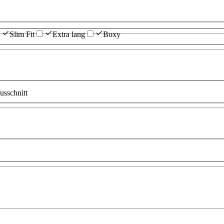
Slim Fit
Extra lang
Boxy
sschnitt