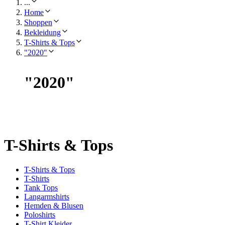
...
Home
Shoppen
Bekleidung
T-Shirts & Tops
"2020"
"
2020
"
T-Shirts & Tops
T-Shirts & Tops
T-Shirts
Tank Tops
Langarmshirts
Hemden & Blusen
Poloshirts
T-Shirt Kleider