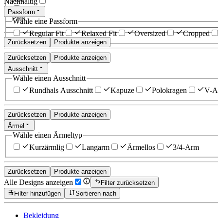
Nachhaltig
Passform
Pink
Wähle eine Passform
Regular Fit
Relaxed Fit
Oversized
Cropped
Zurücksetzen
Produkte anzeigen
Zurücksetzen
Produkte anzeigen
Ausschnitt
Wähle einen Ausschnitt
Rundhals Ausschnitt
Kapuze
Polokragen
V-Au
Zurücksetzen
Produkte anzeigen
Ärmel
Wähle einen Ärmeltyp
Kurzärmlig
Langarm
Ärmellos
3/4-Arm
Zurücksetzen
Produkte anzeigen
Alle Designs anzeigen
Filter zurücksetzen
Filter hinzufügen
Sortieren nach
Bekleidung