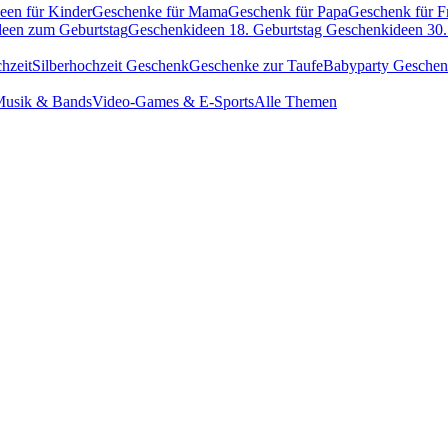
een für Kinder
Geschenke für Mama
Geschenk für Papa
Geschenk für F
een zum Geburtstag
Geschenkideen 18. Geburtstag
Geschenkideen 30.
hzeit
Silberhochzeit Geschenk
Geschenke zur Taufe
Babyparty Gesche
usik & Bands
Video-Games & E-Sports
Alle Themen