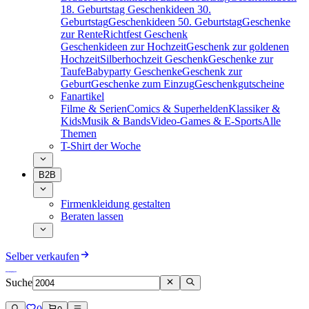
18. Geburtstag
Geschenkideen 30.
Geburtstag
Geschenkideen 50. Geburtstag
Geschenke
zur Rente
Richtfest Geschenk
Geschenkideen zur Hochzeit
Geschenk zur goldenen
Hochzeit
Silberhochzeit Geschenk
Geschenke zur
Taufe
Babyparty Geschenke
Geschenk zur
Geburt
Geschenke zum Einzug
Geschenkgutscheine
Fanartikel
Filme & Serien
Comics & Superhelden
Klassiker &
Kids
Musik & Bands
Video-Games & E-Sports
Alle
Themen
T-Shirt der Woche
B2B
Firmenkleidung gestalten
Beraten lassen
Selber verkaufen
Suche