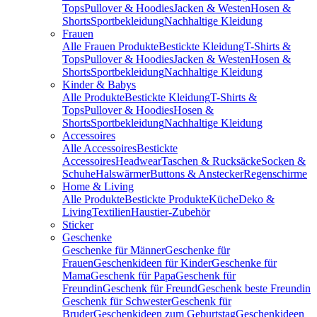
Tops
Pullover & Hoodies
Jacken & Westen
Hosen &
Shorts
Sportbekleidung
Nachhaltige Kleidung
Frauen
Alle Frauen Produkte
Bestickte Kleidung
T-Shirts &
Tops
Pullover & Hoodies
Jacken & Westen
Hosen &
Shorts
Sportbekleidung
Nachhaltige Kleidung
Kinder & Babys
Alle Produkte
Bestickte Kleidung
T-Shirts &
Tops
Pullover & Hoodies
Hosen &
Shorts
Sportbekleidung
Nachhaltige Kleidung
Accessoires
Alle Accessoires
Bestickte
Accessoires
Headwear
Taschen & Rucksäcke
Socken &
Schuhe
Halswärmer
Buttons & Anstecker
Regenschirme
Home & Living
Alle Produkte
Bestickte Produkte
Küche
Deko &
Living
Textilien
Haustier-Zubehör
Sticker
Geschenke
Geschenke für Männer
Geschenke für
Frauen
Geschenkideen für Kinder
Geschenke für
Mama
Geschenk für Papa
Geschenk für
Freundin
Geschenk für Freund
Geschenk beste Freundin
Geschenk für Schwester
Geschenk für
Bruder
Geschenkideen zum Geburtstag
Geschenkideen