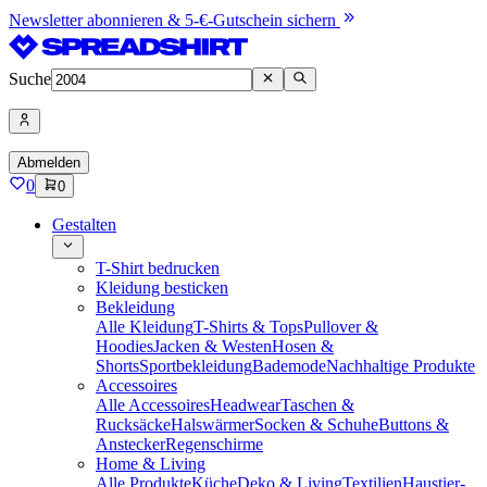
Newsletter abonnieren & 5-€-Gutschein sichern
Suche
Abmelden
0
0
Gestalten
T-Shirt bedrucken
Kleidung besticken
Bekleidung
Alle Kleidung
T-Shirts & Tops
Pullover &
Hoodies
Jacken & Westen
Hosen &
Shorts
Sportbekleidung
Bademode
Nachhaltige Produkte
Accessoires
Alle Accessoires
Headwear
Taschen &
Rucksäcke
Halswärmer
Socken & Schuhe
Buttons &
Anstecker
Regenschirme
Home & Living
Alle Produkte
Küche
Deko & Living
Textilien
Haustier-