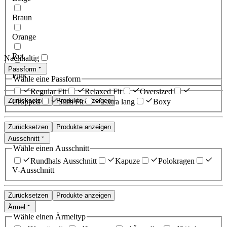
Braun
Orange
Rot
Nachhaltig
Passform
Pink
Wähle eine Passform
Regular Fit
Relaxed Fit
Oversized
Zurücksetzen
Produkte anzeigen
Cropped
Slim Fit
Extra lang
Boxy
Zurücksetzen
Produkte anzeigen
Ausschnitt
Wähle einen Ausschnitt
Rundhals Ausschnitt
Kapuze
Polokragen
V-Ausschnitt
Zurücksetzen
Produkte anzeigen
Ärmel
Wähle einen Ärmeltyp