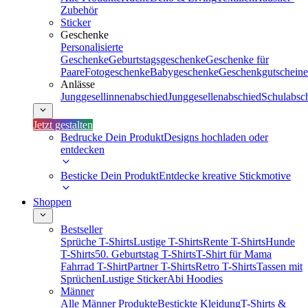
Zubehör
Sticker
Geschenke
Personalisierte
Geschenke
Geburtstagsgeschenke
Geschenke für
Paare
Fotogeschenke
Babygeschenke
Geschenkgutscheine
Anlässe
Junggesellinnenabschied
Junggesellenabschied
Schulabsc
Jetzt gestalten
Bedrucke Dein Produkt
Designs hochladen oder
entdecken
Besticke Dein Produkt
Entdecke kreative Stickmotive
Shoppen
Bestseller
Sprüche T-Shirts
Lustige T-Shirts
Rente T-Shirts
Hunde
T-Shirts
50. Geburtstag T-Shirts
T-Shirt für Mama
Fahrrad T-Shirt
Partner T-Shirts
Retro T-Shirts
Tassen mit
Sprüchen
Lustige Sticker
Abi Hoodies
Männer
Alle Männer Produkte
Bestickte Kleidung
T-Shirts &