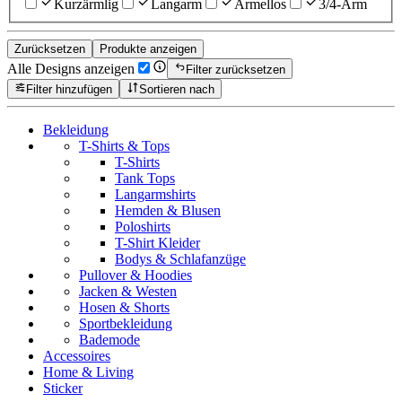
Kurzärmlig
Langarm
Ärmellos
3/4-Arm
Zurücksetzen
Produkte anzeigen
Alle Designs anzeigen
Filter zurücksetzen
Filter hinzufügen
Sortieren nach
Bekleidung
T-Shirts & Tops
T-Shirts
Tank Tops
Langarmshirts
Hemden & Blusen
Poloshirts
T-Shirt Kleider
Bodys & Schlafanzüge
Pullover & Hoodies
Jacken & Westen
Hosen & Shorts
Sportbekleidung
Bademode
Accessoires
Home & Living
Sticker