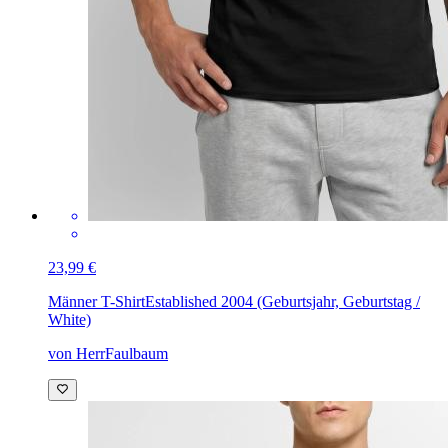
23,99 €
Männer T-Shirt
Established 2004 (Geburtsjahr, Geburtstag /
White)
von HerrFaulbaum