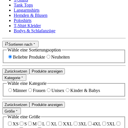
Tank Tops
Langarmshirts
Hemden & Blusen
Poloshirts
T-Shirt Kleider
Bodys & Schlafanzüge
Sortieren nach
Wähle eine Sortierungsoption
Beliebte Produkte
Neuheiten
Zurücksetzen
Produkte anzeigen
Kategorie
Wähle eine Kategorie
Männer
Frauen
Unisex
Kinder & Babys
Zurücksetzen
Produkte anzeigen
Größe
Wähle eine Größe
XS
S
M
L
XL
XXL
3XL
4XL
5XL