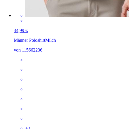
34,99 €
Männer Poloshirt
Milch
von 115662236
+
2