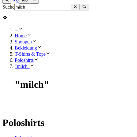
0
0
Suche
...
Home
Shoppen
Bekleidung
T-Shirts & Tops
Poloshirts
"milch"
"
milch
"
Poloshirts