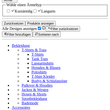
Ärmel
Wähle einen Ärmeltyp
Kurzärmlig
Langarm
Zurücksetzen
Produkte anzeigen
Alle Designs anzeigen
Filter zurücksetzen
Filter hinzufügen
Sortieren nach
Bekleidung
T-Shirts & Tops
T-Shirts
Tank Tops
Langarmshirts
Hemden & Blusen
Poloshirts
T-Shirt Kleider
Bodys & Schlafanzüge
Pullover & Hoodies
Jacken & Westen
Hosen & Shorts
Sportbekleidung
Bademode
Accessoires