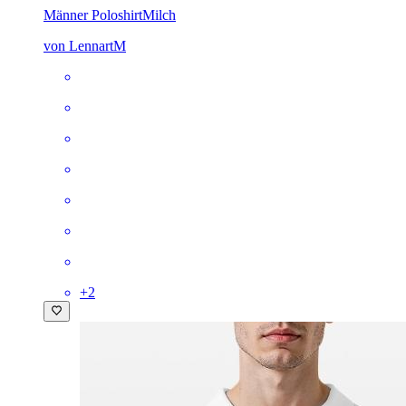
Männer Poloshirt
Milch
von LennartM
+
2