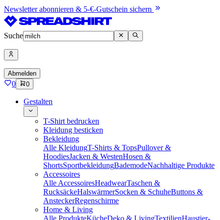
Newsletter abonnieren & 5-€-Gutschein sichern
Suche
Abmelden
0
0
Gestalten
T-Shirt bedrucken
Kleidung besticken
Bekleidung
Alle Kleidung
T-Shirts & Tops
Pullover &
Hoodies
Jacken & Westen
Hosen &
Shorts
Sportbekleidung
Bademode
Nachhaltige Produkte
Accessoires
Alle Accessoires
Headwear
Taschen &
Rucksäcke
Halswärmer
Socken & Schuhe
Buttons &
Anstecker
Regenschirme
Home & Living
Alle Produkte
Küche
Deko & Living
Textilien
Haustier-