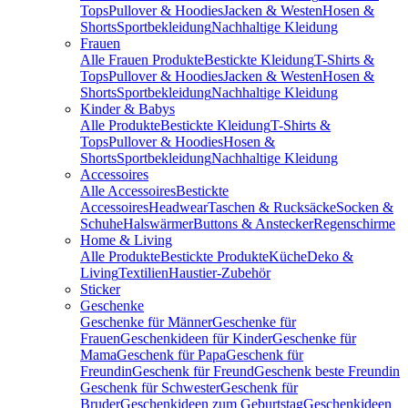
Tops
Pullover & Hoodies
Jacken & Westen
Hosen &
Shorts
Sportbekleidung
Nachhaltige Kleidung
Frauen
Alle Frauen Produkte
Bestickte Kleidung
T-Shirts &
Tops
Pullover & Hoodies
Jacken & Westen
Hosen &
Shorts
Sportbekleidung
Nachhaltige Kleidung
Kinder & Babys
Alle Produkte
Bestickte Kleidung
T-Shirts &
Tops
Pullover & Hoodies
Hosen &
Shorts
Sportbekleidung
Nachhaltige Kleidung
Accessoires
Alle Accessoires
Bestickte
Accessoires
Headwear
Taschen & Rucksäcke
Socken &
Schuhe
Halswärmer
Buttons & Anstecker
Regenschirme
Home & Living
Alle Produkte
Bestickte Produkte
Küche
Deko &
Living
Textilien
Haustier-Zubehör
Sticker
Geschenke
Geschenke für Männer
Geschenke für
Frauen
Geschenkideen für Kinder
Geschenke für
Mama
Geschenk für Papa
Geschenk für
Freundin
Geschenk für Freund
Geschenk beste Freundin
Geschenk für Schwester
Geschenk für
Bruder
Geschenkideen zum Geburtstag
Geschenkideen