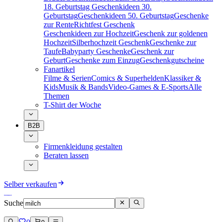
18. Geburtstag
Geschenkideen 30.
Geburtstag
Geschenkideen 50. Geburtstag
Geschenke
zur Rente
Richtfest Geschenk
Geschenkideen zur Hochzeit
Geschenk zur goldenen
Hochzeit
Silberhochzeit Geschenk
Geschenke zur
Taufe
Babyparty Geschenke
Geschenk zur
Geburt
Geschenke zum Einzug
Geschenkgutscheine
Fanartikel
Filme & Serien
Comics & Superhelden
Klassiker &
Kids
Musik & Bands
Video-Games & E-Sports
Alle
Themen
T-Shirt der Woche
B2B
Firmenkleidung gestalten
Beraten lassen
Selber verkaufen
Suche