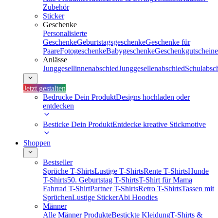
Zubehör
Sticker
Geschenke
Personalisierte
Geschenke
Geburtstagsgeschenke
Geschenke für
Paare
Fotogeschenke
Babygeschenke
Geschenkgutscheine
Anlässe
Junggesellinnenabschied
Junggesellenabschied
Schulabsc
Jetzt gestalten
Bedrucke Dein Produkt
Designs hochladen oder
entdecken
Besticke Dein Produkt
Entdecke kreative Stickmotive
Shoppen
Bestseller
Sprüche T-Shirts
Lustige T-Shirts
Rente T-Shirts
Hunde
T-Shirts
50. Geburtstag T-Shirts
T-Shirt für Mama
Fahrrad T-Shirt
Partner T-Shirts
Retro T-Shirts
Tassen mit
Sprüchen
Lustige Sticker
Abi Hoodies
Männer
Alle Männer Produkte
Bestickte Kleidung
T-Shirts &