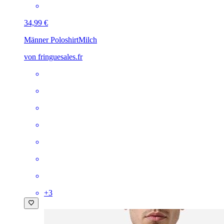
34,99 €
Männer Poloshirt
Milch
von fringuesales.fr
+
3