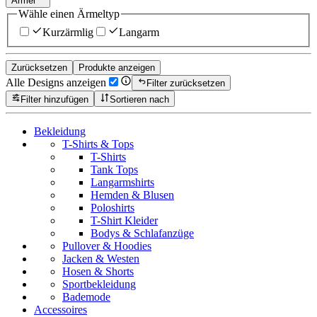
Ärmel
Wähle einen Ärmeltyp
Kurzärmlig
Langarm
Zurücksetzen
Produkte anzeigen
Alle Designs anzeigen
Filter zurücksetzen
Filter hinzufügen
Sortieren nach
Bekleidung
T-Shirts & Tops
T-Shirts
Tank Tops
Langarmshirts
Hemden & Blusen
Poloshirts
T-Shirt Kleider
Bodys & Schlafanzüge
Pullover & Hoodies
Jacken & Westen
Hosen & Shorts
Sportbekleidung
Bademode
Accessoires