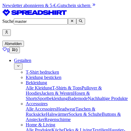
Newsletter abonnieren & 5-€-Gutschein sichern
Suche
Abmelden
0
0
Gestalten
T-Shirt bedrucken
Kleidung besticken
Bekleidung
Alle Kleidung
T-Shirts & Tops
Pullover &
Hoodies
Jacken & Westen
Hosen &
Shorts
Sportbekleidung
Bademode
Nachhaltige Produkte
Accessoires
Alle Accessoires
Headwear
Taschen &
Rucksäcke
Halswärmer
Socken & Schuhe
Buttons &
Anstecker
Regenschirme
Home & Living
Alle Produkte
Küche
Deko & Living
Textilien
Haustier-