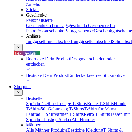
Zubehör
Sticker
Geschenke
Personalisierte
Geschenke
Geburtstagsgeschenke
Geschenke für
Paare
Fotogeschenke
Babygeschenke
Geschenkgutscheine
Anlässe
Junggesellinnenabschied
Junggesellenabschied
Schulabsc
Jetzt gestalten
Bedrucke Dein Produkt
Designs hochladen oder
entdecken
Besticke Dein Produkt
Entdecke kreative Stickmotive
Shoppen
Bestseller
Sprüche T-Shirts
Lustige T-Shirts
Rente T-Shirts
Hunde
T-Shirts
50. Geburtstag T-Shirts
T-Shirt für Mama
Fahrrad T-Shirt
Partner T-Shirts
Retro T-Shirts
Tassen mit
Sprüchen
Lustige Sticker
Abi Hoodies
Männer
Alle Männer Produkte
Bestickte Kleidung
T-Shirts &