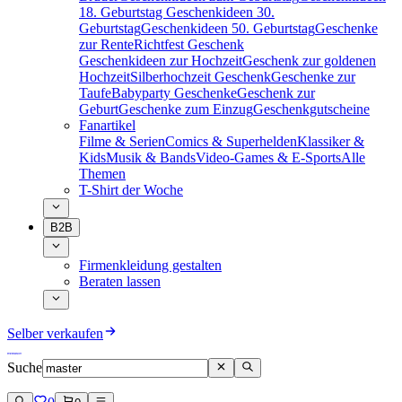
18. Geburtstag
Geschenkideen 30.
Geburtstag
Geschenkideen 50. Geburtstag
Geschenke
zur Rente
Richtfest Geschenk
Geschenkideen zur Hochzeit
Geschenk zur goldenen
Hochzeit
Silberhochzeit Geschenk
Geschenke zur
Taufe
Babyparty Geschenke
Geschenk zur
Geburt
Geschenke zum Einzug
Geschenkgutscheine
Fanartikel
Filme & Serien
Comics & Superhelden
Klassiker &
Kids
Musik & Bands
Video-Games & E-Sports
Alle
Themen
T-Shirt der Woche
B2B
Firmenkleidung gestalten
Beraten lassen
Selber verkaufen
Suche