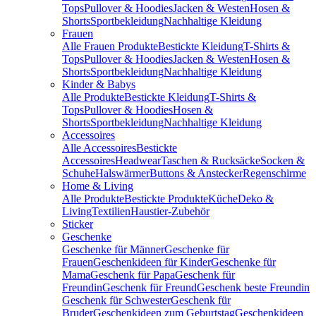
Tops
Pullover & Hoodies
Jacken & Westen
Hosen &
Shorts
Sportbekleidung
Nachhaltige Kleidung
Frauen
Alle Frauen Produkte
Bestickte Kleidung
T-Shirts &
Tops
Pullover & Hoodies
Jacken & Westen
Hosen &
Shorts
Sportbekleidung
Nachhaltige Kleidung
Kinder & Babys
Alle Produkte
Bestickte Kleidung
T-Shirts &
Tops
Pullover & Hoodies
Hosen &
Shorts
Sportbekleidung
Nachhaltige Kleidung
Accessoires
Alle Accessoires
Bestickte
Accessoires
Headwear
Taschen & Rucksäcke
Socken &
Schuhe
Halswärmer
Buttons & Anstecker
Regenschirme
Home & Living
Alle Produkte
Bestickte Produkte
Küche
Deko &
Living
Textilien
Haustier-Zubehör
Sticker
Geschenke
Geschenke für Männer
Geschenke für
Frauen
Geschenkideen für Kinder
Geschenke für
Mama
Geschenk für Papa
Geschenk für
Freundin
Geschenk für Freund
Geschenk beste Freundin
Geschenk für Schwester
Geschenk für
Bruder
Geschenkideen zum Geburtstag
Geschenkideen