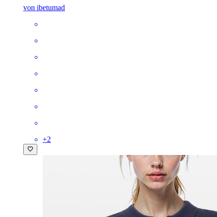
von ibetumad
+
2