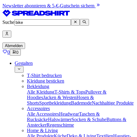
Newsletter abonnieren & 5-€-Gutschein sichern
Suche
Abmelden
0
0
Gestalten
T-Shirt bedrucken
Kleidung besticken
Bekleidung
Alle Kleidung
T-Shirts & Tops
Pullover &
Hoodies
Jacken & Westen
Hosen &
Shorts
Sportbekleidung
Bademode
Nachhaltige Produkte
Accessoires
Alle Accessoires
Headwear
Taschen &
Rucksäcke
Halswärmer
Socken & Schuhe
Buttons &
Anstecker
Regenschirme
Home & Living
Alle Produkte
Küche
Deko & Living
Textilien
Haustier-