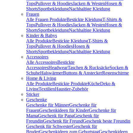
Tops
Pullover & Hoodies
Jacken & Westen
Hosen &
Shorts
Sportbekleidung
Nachhaltige Kleidung
Frauen
Alle Frauen Produkte
Bestickte Kleidung
T-Shirts &
Tops
Pullover & Hoodies
Jacken & Westen
Hosen &
Shorts
Sportbekleidung
Nachhaltige Kleidung
Kinder & Babys
Alle Produkte
Bestickte Kleidung
T-Shirts &
Tops
Pullover & Hoodies
Hosen &
Shorts
Sportbekleidung
Nachhaltige Kleidung
Accessoires
Alle Accessoires
Bestickte
Accessoires
Headwear
Taschen & Rucksäcke
Socken &
Schuhe
Halswärmer
Buttons & Anstecker
Regenschirme
Home & Living
Alle Produkte
Bestickte Produkte
Küche
Deko &
Living
Textilien
Haustier-Zubehör
Sticker
Geschenke
Geschenke für Männer
Geschenke für
Frauen
Geschenkideen für Kinder
Geschenke für
Mama
Geschenk für Papa
Geschenk für
Freundin
Geschenk für Freund
Geschenk beste Freundin
Geschenk für Schwester
Geschenk für
Bruder
Geschenkideen zum Geburtstag
Geschenkideen