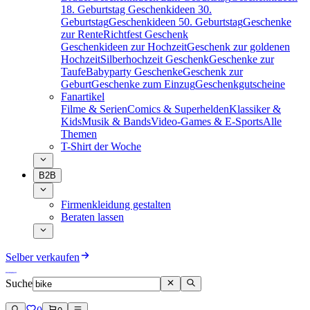
18. Geburtstag
Geschenkideen 30.
Geburtstag
Geschenkideen 50. Geburtstag
Geschenke
zur Rente
Richtfest Geschenk
Geschenkideen zur Hochzeit
Geschenk zur goldenen
Hochzeit
Silberhochzeit Geschenk
Geschenke zur
Taufe
Babyparty Geschenke
Geschenk zur
Geburt
Geschenke zum Einzug
Geschenkgutscheine
Fanartikel
Filme & Serien
Comics & Superhelden
Klassiker &
Kids
Musik & Bands
Video-Games & E-Sports
Alle
Themen
T-Shirt der Woche
B2B
Firmenkleidung gestalten
Beraten lassen
Selber verkaufen
Suche