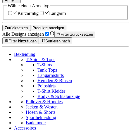
Ärmel
Wähle einen Ärmeltyp
Kurzärmlig
Langarm
Zurücksetzen
Produkte anzeigen
Alle Designs anzeigen
Filter zurücksetzen
Filter hinzufügen
Sortieren nach
Bekleidung
T-Shirts & Tops
T-Shirts
Tank Tops
Langarmshirts
Hemden & Blusen
Poloshirts
T-Shirt Kleider
Bodys & Schlafanzüge
Pullover & Hoodies
Jacken & Westen
Hosen & Shorts
Sportbekleidung
Bademode
Accessoires