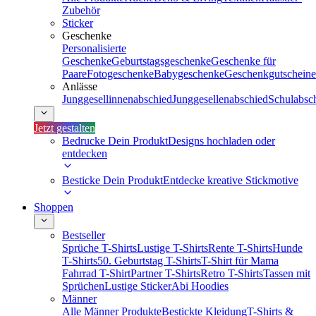
Zubehör
Sticker
Geschenke
Personalisierte
Geschenke
Geburtstagsgeschenke
Geschenke für
Paare
Fotogeschenke
Babygeschenke
Geschenkgutscheine
Anlässe
Junggesellinnenabschied
Junggesellenabschied
Schulabsc
Jetzt gestalten
Bedrucke Dein Produkt
Designs hochladen oder
entdecken
Besticke Dein Produkt
Entdecke kreative Stickmotive
Shoppen
Bestseller
Sprüche T-Shirts
Lustige T-Shirts
Rente T-Shirts
Hunde
T-Shirts
50. Geburtstag T-Shirts
T-Shirt für Mama
Fahrrad T-Shirt
Partner T-Shirts
Retro T-Shirts
Tassen mit
Sprüchen
Lustige Sticker
Abi Hoodies
Männer
Alle Männer Produkte
Bestickte Kleidung
T-Shirts &