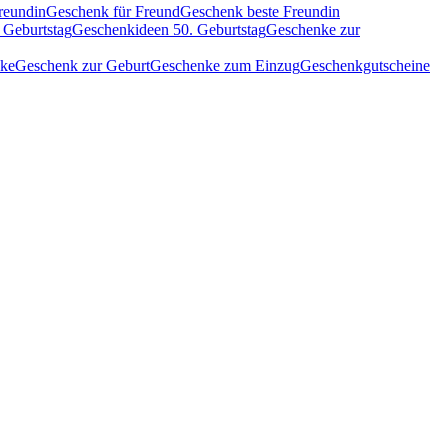
reundin
Geschenk für Freund
Geschenk beste Freundin
 Geburtstag
Geschenkideen 50. Geburtstag
Geschenke zur
nke
Geschenk zur Geburt
Geschenke zum Einzug
Geschenkgutscheine