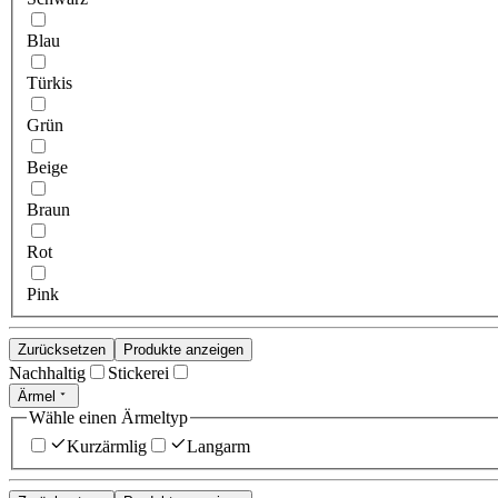
Blau
Türkis
Grün
Beige
Braun
Rot
Pink
Zurücksetzen
Produkte anzeigen
Nachhaltig
Stickerei
Ärmel
Wähle einen Ärmeltyp
Kurzärmlig
Langarm