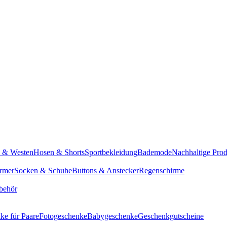
n & Westen
Hosen & Shorts
Sportbekleidung
Bademode
Nachhaltige Pro
rmer
Socken & Schuhe
Buttons & Anstecker
Regenschirme
behör
ke für Paare
Fotogeschenke
Babygeschenke
Geschenkgutscheine