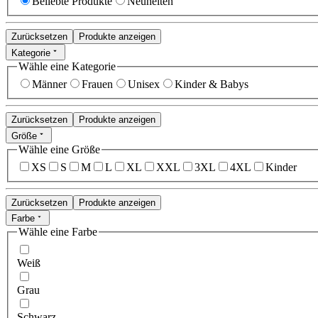
Beliebte Produkte
Neuheiten
Zurücksetzen
Produkte anzeigen
Kategorie
Wähle eine Kategorie
Männer
Frauen
Unisex
Kinder & Babys
Zurücksetzen
Produkte anzeigen
Größe
Wähle eine Größe
XS
S
M
L
XL
XXL
3XL
4XL
Kinder
Zurücksetzen
Produkte anzeigen
Farbe
Wähle eine Farbe
Weiß
Grau
Schwarz