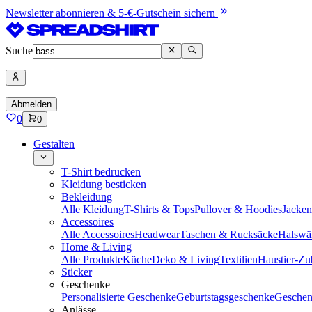
Newsletter abonnieren & 5-€-Gutschein sichern
Suche
Abmelden
0
0
Gestalten
T-Shirt bedrucken
Kleidung besticken
Bekleidung
Alle Kleidung
T-Shirts & Tops
Pullover & Hoodies
Jacke
Accessoires
Alle Accessoires
Headwear
Taschen & Rucksäcke
Halswä
Home & Living
Alle Produkte
Küche
Deko & Living
Textilien
Haustier-Zu
Sticker
Geschenke
Personalisierte Geschenke
Geburtstagsgeschenke
Geschen
Anlässe