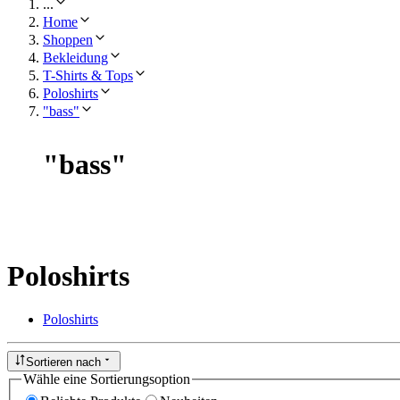
...
Home
Shoppen
Bekleidung
T-Shirts & Tops
Poloshirts
"bass"
"
bass
"
Poloshirts
Poloshirts
Sortieren nach
Wähle eine Sortierungsoption