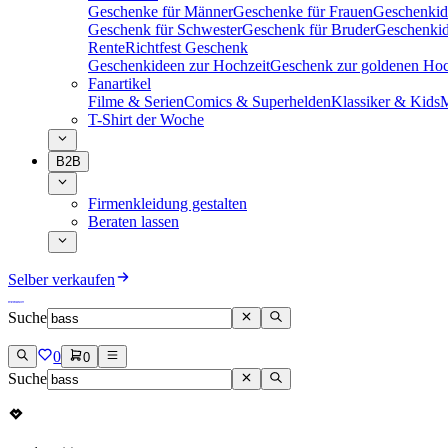
Geschenke für Männer
Geschenke für Frauen
Geschenkid
Geschenk für Schwester
Geschenk für Bruder
Geschenkid
Rente
Richtfest Geschenk
Geschenkideen zur Hochzeit
Geschenk zur goldenen Hoc
Fanartikel
Filme & Serien
Comics & Superhelden
Klassiker & Kids
M
T-Shirt der Woche
B2B
Firmenkleidung gestalten
Beraten lassen
Selber verkaufen
Suche
0
0
Suche