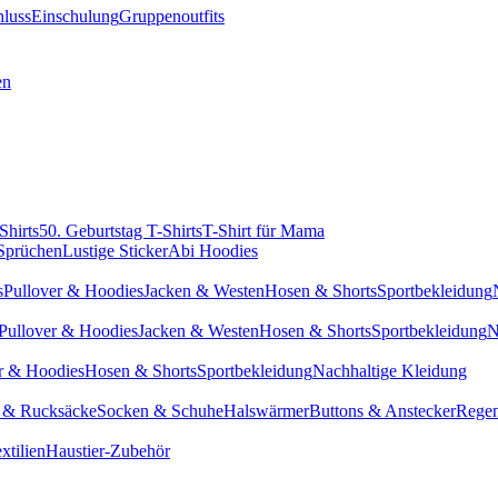
hluss
Einschulung
Gruppenoutfits
en
Shirts
50. Geburtstag T-Shirts
T-Shirt für Mama
 Sprüchen
Lustige Sticker
Abi Hoodies
s
Pullover & Hoodies
Jacken & Westen
Hosen & Shorts
Sportbekleidung
Pullover & Hoodies
Jacken & Westen
Hosen & Shorts
Sportbekleidung
N
r & Hoodies
Hosen & Shorts
Sportbekleidung
Nachhaltige Kleidung
 & Rucksäcke
Socken & Schuhe
Halswärmer
Buttons & Anstecker
Regen
xtilien
Haustier-Zubehör