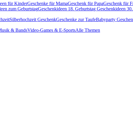
een für Kinder
Geschenke für Mama
Geschenk für Papa
Geschenk für F
een zum Geburtstag
Geschenkideen 18. Geburtstag
Geschenkideen 30.
hzeit
Silberhochzeit Geschenk
Geschenke zur Taufe
Babyparty Gesche
usik & Bands
Video-Games & E-Sports
Alle Themen