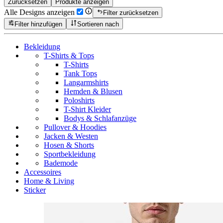
Zurücksetzen
Produkte anzeigen
Alle Designs anzeigen
Filter zurücksetzen
Filter hinzufügen
Sortieren nach
Bekleidung
T-Shirts & Tops
T-Shirts
Tank Tops
Langarmshirts
Hemden & Blusen
Poloshirts
T-Shirt Kleider
Bodys & Schlafanzüge
Pullover & Hoodies
Jacken & Westen
Hosen & Shorts
Sportbekleidung
Bademode
Accessoires
Home & Living
Sticker