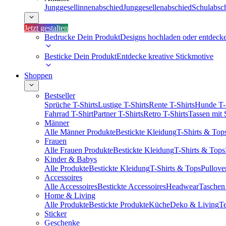
Junggesellinnenabschied
Junggesellenabschied
Schulabsc
Jetzt gestalten
Bedrucke Dein Produkt
Designs hochladen oder entdeck
Besticke Dein Produkt
Entdecke kreative Stickmotive
Shoppen
Bestseller
Sprüche T-Shirts
Lustige T-Shirts
Rente T-Shirts
Hunde T-
Fahrrad T-Shirt
Partner T-Shirts
Retro T-Shirts
Tassen mit
Männer
Alle Männer Produkte
Bestickte Kleidung
T-Shirts & Top
Frauen
Alle Frauen Produkte
Bestickte Kleidung
T-Shirts & Tops
Kinder & Babys
Alle Produkte
Bestickte Kleidung
T-Shirts & Tops
Pullove
Accessoires
Alle Accessoires
Bestickte Accessoires
Headwear
Taschen
Home & Living
Alle Produkte
Bestickte Produkte
Küche
Deko & Living
Te
Sticker
Geschenke